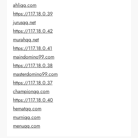
ahliqq.com
https://117.18.0.39
jurusqq.net
https://117.18.0.42
murahqq.net
https://117.18.0.41
maindomino99.com
https://117.18.0.38
masterdomino99.com
https://117.18.0.37
championqq.com
https://117.18.0.40
hematqq.com
murniqq.com
menuqq.com