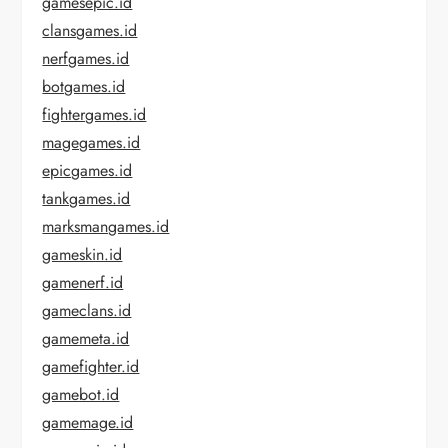
gamesepic.id
clansgames.id
nerfgames.id
botgames.id
fightergames.id
magegames.id
epicgames.id
tankgames.id
marksmangames.id
gameskin.id
gamenerf.id
gameclans.id
gamemeta.id
gamefighter.id
gamebot.id
gamemage.id