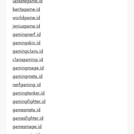
updategame.id
beritagame.id
worldgame.id
jeniusgame.id
gamingnerf.id
gamingskin.id
gamingclans.id
clansgaming.id
gamingmage.id
gamingmeta.id
nerfgaming.id
gamingtanker.id
gamingfighter.id
gamesmeta.id
gamesfighter.id
gamesmage.id