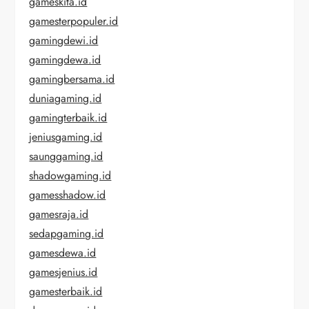
gameskita.id
gamesterpopuler.id
gamingdewi.id
gamingdewa.id
gamingbersama.id
duniagaming.id
gamingterbaik.id
jeniusgaming.id
saunggaming.id
shadowgaming.id
gamesshadow.id
gamesraja.id
sedapgaming.id
gamesdewa.id
gamesjenius.id
gamesterbaik.id