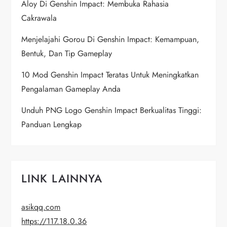
Aloy Di Genshin Impact: Membuka Rahasia
Cakrawala
Menjelajahi Gorou Di Genshin Impact: Kemampuan,
Bentuk, Dan Tip Gameplay
10 Mod Genshin Impact Teratas Untuk Meningkatkan
Pengalaman Gameplay Anda
Unduh PNG Logo Genshin Impact Berkualitas Tinggi:
Panduan Lengkap
LINK LAINNYA
asikqq.com
https://117.18.0.36