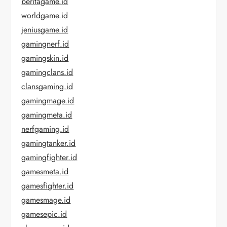
beritagame.id
worldgame.id
jeniusgame.id
gamingnerf.id
gamingskin.id
gamingclans.id
clansgaming.id
gamingmage.id
gamingmeta.id
nerfgaming.id
gamingtanker.id
gamingfighter.id
gamesmeta.id
gamesfighter.id
gamesmage.id
gamesepic.id