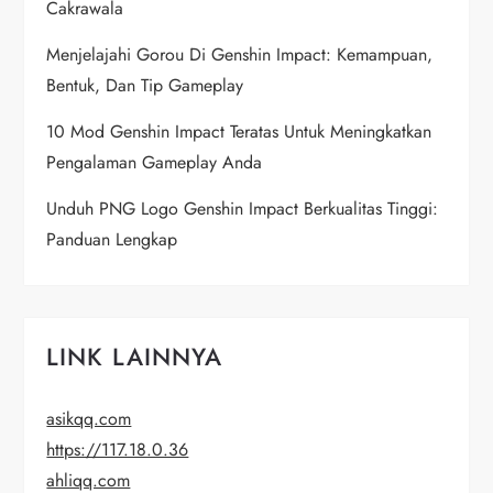
Cakrawala
Menjelajahi Gorou Di Genshin Impact: Kemampuan,
Bentuk, Dan Tip Gameplay
10 Mod Genshin Impact Teratas Untuk Meningkatkan
Pengalaman Gameplay Anda
Unduh PNG Logo Genshin Impact Berkualitas Tinggi:
Panduan Lengkap
LINK LAINNYA
asikqq.com
https://117.18.0.36
ahliqq.com