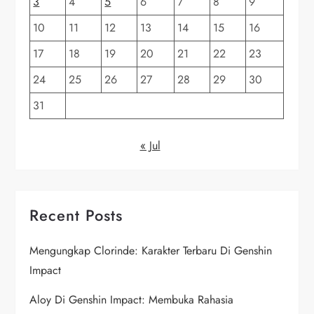
3
4
5
6
7
8
9
10
11
12
13
14
15
16
17
18
19
20
21
22
23
24
25
26
27
28
29
30
31
« Jul
Recent Posts
Mengungkap Clorinde: Karakter Terbaru Di Genshin
Impact
Aloy Di Genshin Impact: Membuka Rahasia