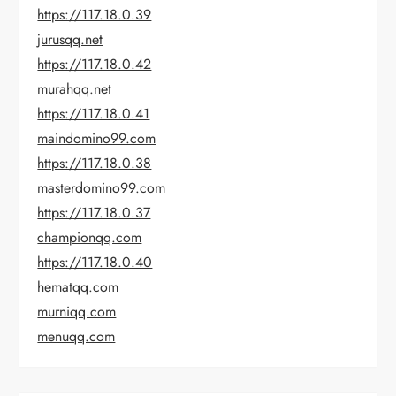
https://117.18.0.39
jurusqq.net
https://117.18.0.42
murahqq.net
https://117.18.0.41
maindomino99.com
https://117.18.0.38
masterdomino99.com
https://117.18.0.37
championqq.com
https://117.18.0.40
hematqq.com
murniqq.com
menuqq.com