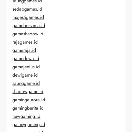
saunggames.id
sedapgames.id
majestigames.id
gamebersama.id
gameshadow.id
rajagames.id
gameraja.id
gamedewa.id
gamejenius.id
dewigame.id
saunggame.id
shadowgame.id
gamingaurora.id
gamingberita.id
newgaming.id
galaxygaming.id