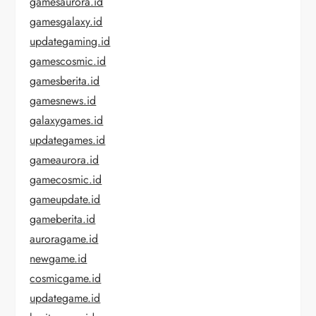
gamesaurora.id
gamesgalaxy.id
updategaming.id
gamescosmic.id
gamesberita.id
gamesnews.id
galaxygames.id
updategames.id
gameaurora.id
gamecosmic.id
gameupdate.id
gameberita.id
auroragame.id
newgame.id
cosmicgame.id
updategame.id