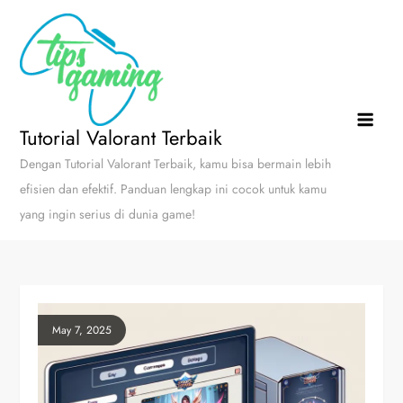
Skip
to
content
Tutorial Valorant Terbaik
Dengan Tutorial Valorant Terbaik, kamu bisa bermain lebih
efisien dan efektif. Panduan lengkap ini cocok untuk kamu
yang ingin serius di dunia game!
May 7, 2025