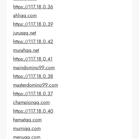
https://117.18.0.36
ahliqq.com
https://117.18.0.39
jurusqq.net
https://117.18.0.42
murahqq.net
https://117.18.0.41
maindomino99.com
https://117.18.0.38
masterdomino99.com
https://117.18.0.37
championqq.com
https://117.18.0.40
hematqq.com
murniqq.com
menuqq.com