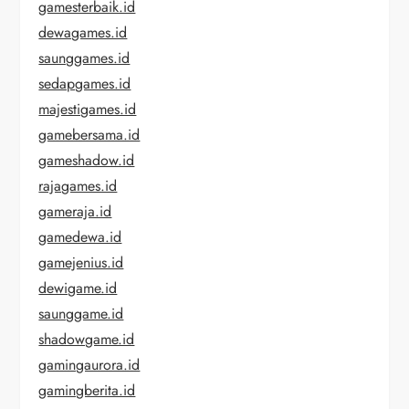
gamesterbaik.id
dewagames.id
saunggames.id
sedapgames.id
majestigames.id
gamebersama.id
gameshadow.id
rajagames.id
gameraja.id
gamedewa.id
gamejenius.id
dewigame.id
saunggame.id
shadowgame.id
gamingaurora.id
gamingberita.id