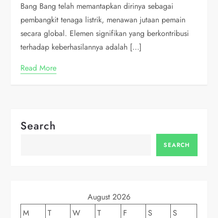
Bang Bang telah memantapkan dirinya sebagai
pembangkit tenaga listrik, menawan jutaan pemain
secara global. Elemen signifikan yang berkontribusi
terhadap keberhasilannya adalah […]
Read More
Search
SEARCH
August 2026
M
T
W
T
F
S
S