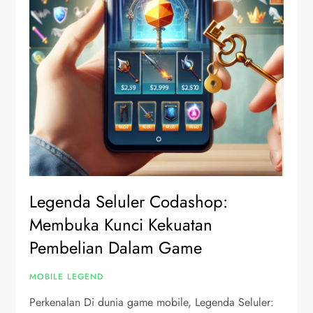
Legenda Seluler Codashop:
Membuka Kunci Kekuatan
Pembelian Dalam Game
MOBILE LEGEND
Perkenalan Di dunia game mobile, Legenda Seluler: