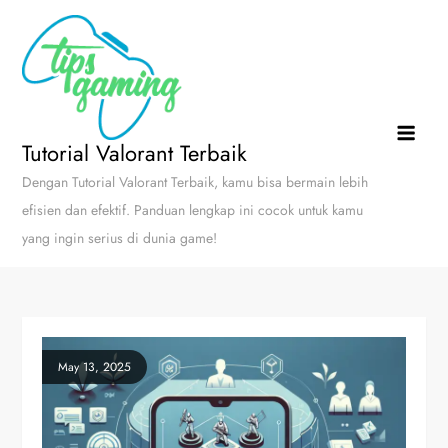
Skip
to
content
Tutorial Valorant Terbaik
Dengan Tutorial Valorant Terbaik, kamu bisa bermain lebih
efisien dan efektif. Panduan lengkap ini cocok untuk kamu
yang ingin serius di dunia game!
May 13, 2025