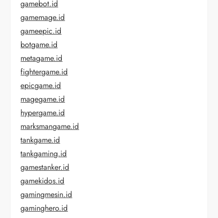
gamebot.id
gamemage.id
gameepic.id
botgame.id
metagame.id
fightergame.id
epicgame.id
magegame.id
hypergame.id
marksmangame.id
tankgame.id
tankgaming.id
gamestanker.id
gamekidos.id
gamingmesin.id
gaminghero.id