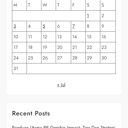
M
T
W
T
F
S
S
1
2
3
4
5
6
7
8
9
10
11
12
13
14
15
16
17
18
19
20
21
22
23
24
25
26
27
28
29
30
31
« Jul
Recent Posts
Panduan Utama PP Genshin Impact: Tips Dan Strategi