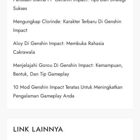
Sukses
Mengungkap Clorinde: Karakter Terbaru Di Genshin
Impact
Aloy Di Genshin Impact: Membuka Rahasia
Cakrawala
Menjelajahi Gorou Di Genshin Impact: Kemampuan,
Bentuk, Dan Tip Gameplay
10 Mod Genshin Impact Teratas Untuk Meningkatkan
Pengalaman Gameplay Anda
LINK LAINNYA