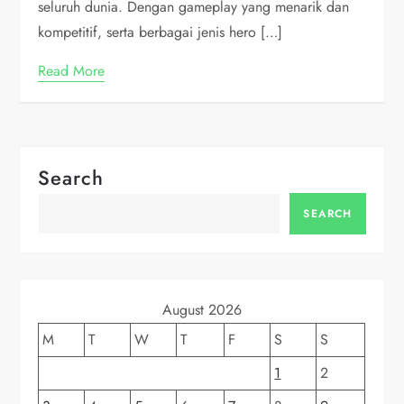
seluruh dunia. Dengan gameplay yang menarik dan
kompetitif, serta berbagai jenis hero […]
Read More
Search
SEARCH
August 2026
M
T
W
T
F
S
S
1
2