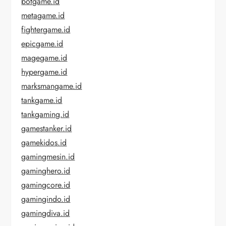
botgame.id
metagame.id
fightergame.id
epicgame.id
magegame.id
hypergame.id
marksmangame.id
tankgame.id
tankgaming.id
gamestanker.id
gamekidos.id
gamingmesin.id
gaminghero.id
gamingcore.id
gamingindo.id
gamingdiva.id