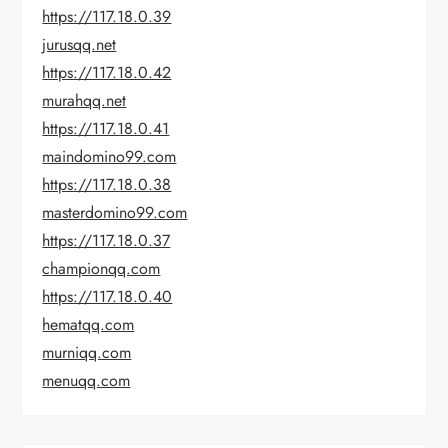
https://117.18.0.39
jurusqq.net
https://117.18.0.42
murahqq.net
https://117.18.0.41
maindomino99.com
https://117.18.0.38
masterdomino99.com
https://117.18.0.37
championqq.com
https://117.18.0.40
hematqq.com
murniqq.com
menuqq.com