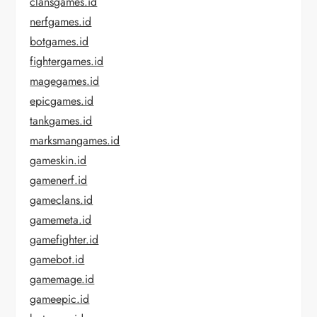
clansgames.id
nerfgames.id
botgames.id
fightergames.id
magegames.id
epicgames.id
tankgames.id
marksmangames.id
gameskin.id
gamenerf.id
gameclans.id
gamemeta.id
gamefighter.id
gamebot.id
gamemage.id
gameepic.id