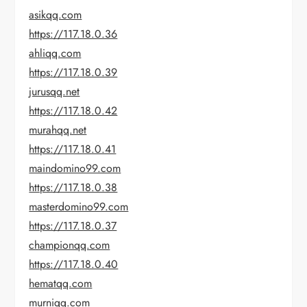
asikqq.com
https://117.18.0.36
ahliqq.com
https://117.18.0.39
jurusqq.net
https://117.18.0.42
murahqq.net
https://117.18.0.41
maindomino99.com
https://117.18.0.38
masterdomino99.com
https://117.18.0.37
championqq.com
https://117.18.0.40
hematqq.com
murniqq.com