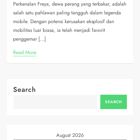
Perkenalan Freya, dewa perang yang terbakar, adalah
salah satu pahlawan paling tangguh dalam legenda
mobile. Dengan potensi kerusakan eksplosif dan
mobilitas luar biasa, ia telah menjadi favorit
penggemar […]
Read More
Search
SEARCH
August 2026