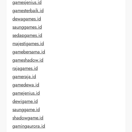
gamesjenius.id
gamesterbaik.id
dewagames.id
saunggames.id
sedapgames.id
majestigames.id
gamebersama.id
gameshadow.id
rajagames.id
gameraja.id
gamedewa.id
gamejenius.id
dewigame.id
saunggame.id
shadowgame.id
gamingaurora.id