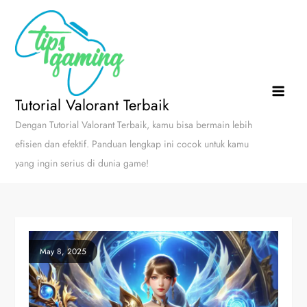
Skip
to
content
Tutorial Valorant Terbaik
Dengan Tutorial Valorant Terbaik, kamu bisa bermain lebih
efisien dan efektif. Panduan lengkap ini cocok untuk kamu
yang ingin serius di dunia game!
May 8, 2025