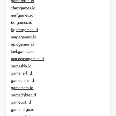
gamesepic.id
clansgames.id
nerfgames.id
botgames.id
fightergames.id
magegames.id
epicgames.id
tankgames.id
marksmangames.id
gameskin.id
gamenerf.id
gameclans.id
gamemeta.id
gamefighter.id
gamebot.id
gamemage.id