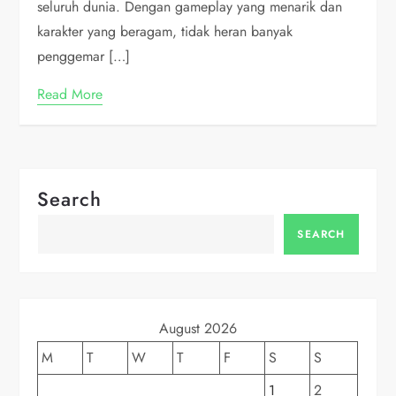
seluruh dunia. Dengan gameplay yang menarik dan
karakter yang beragam, tidak heran banyak
penggemar […]
Read More
Search
SEARCH
August 2026
M
T
W
T
F
S
S
1
2