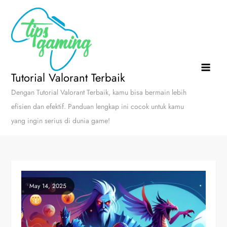
Skip
to
content
Tutorial Valorant Terbaik
Dengan Tutorial Valorant Terbaik, kamu bisa bermain lebih
efisien dan efektif. Panduan lengkap ini cocok untuk kamu
yang ingin serius di dunia game!
May 14, 2025