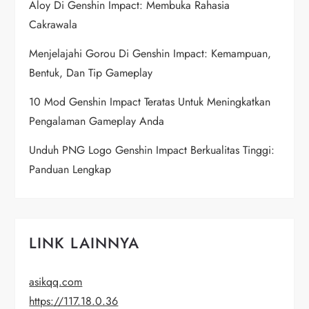
Aloy Di Genshin Impact: Membuka Rahasia
Cakrawala
Menjelajahi Gorou Di Genshin Impact: Kemampuan,
Bentuk, Dan Tip Gameplay
10 Mod Genshin Impact Teratas Untuk Meningkatkan
Pengalaman Gameplay Anda
Unduh PNG Logo Genshin Impact Berkualitas Tinggi:
Panduan Lengkap
LINK LAINNYA
asikqq.com
https://117.18.0.36