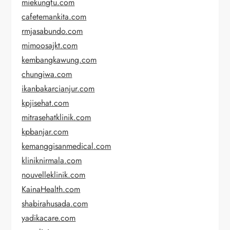
miekungfu.com
cafetemankita.com
rmjasabundo.com
mimoosajkt.com
kembangkawung.com
chungiwa.com
ikanbakarcianjur.com
kpjisehat.com
mitrasehatklinik.com
kpbanjar.com
kemanggisanmedical.com
kliniknirmala.com
nouvelleklinik.com
KainaHealth.com
shabirahusada.com
yadikacare.com