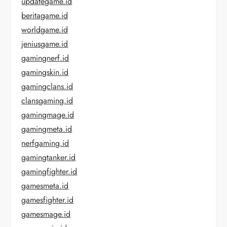
updategame.id
beritagame.id
worldgame.id
jeniusgame.id
gamingnerf.id
gamingskin.id
gamingclans.id
clansgaming.id
gamingmage.id
gamingmeta.id
nerfgaming.id
gamingtanker.id
gamingfighter.id
gamesmeta.id
gamesfighter.id
gamesmage.id