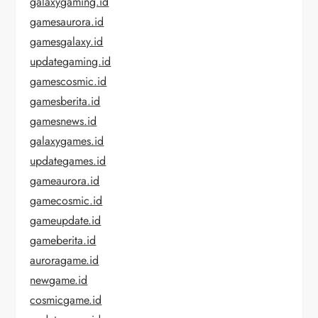
galaxygaming.id
gamesaurora.id
gamesgalaxy.id
updategaming.id
gamescosmic.id
gamesberita.id
gamesnews.id
galaxygames.id
updategames.id
gameaurora.id
gamecosmic.id
gameupdate.id
gameberita.id
auroragame.id
newgame.id
cosmicgame.id