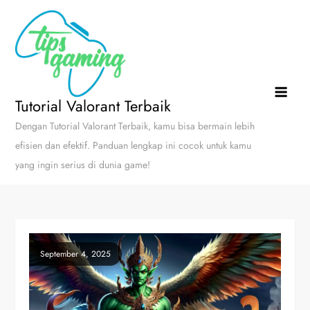
Skip
to
content
Tutorial Valorant Terbaik
Dengan Tutorial Valorant Terbaik, kamu bisa bermain lebih
efisien dan efektif. Panduan lengkap ini cocok untuk kamu
yang ingin serius di dunia game!
September 4, 2025