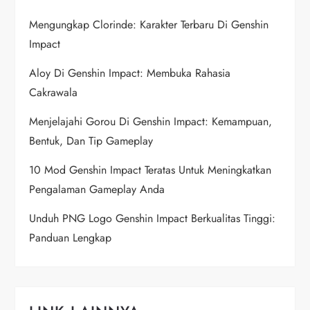
Mengungkap Clorinde: Karakter Terbaru Di Genshin
Impact
Aloy Di Genshin Impact: Membuka Rahasia
Cakrawala
Menjelajahi Gorou Di Genshin Impact: Kemampuan,
Bentuk, Dan Tip Gameplay
10 Mod Genshin Impact Teratas Untuk Meningkatkan
Pengalaman Gameplay Anda
Unduh PNG Logo Genshin Impact Berkualitas Tinggi:
Panduan Lengkap