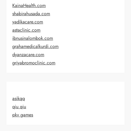
KainaHealth.com
shabirahusada.com
yadikacare.com
astaclinic.com
ibnusinalombok.com
grahamedicalkurdi.com
dyanzacare.com
griyabromoclinic.com
asikqq
qiu qiu
pkv games