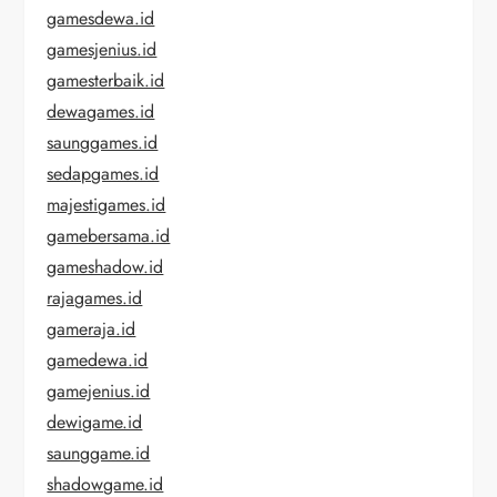
gamesdewa.id
gamesjenius.id
gamesterbaik.id
dewagames.id
saunggames.id
sedapgames.id
majestigames.id
gamebersama.id
gameshadow.id
rajagames.id
gameraja.id
gamedewa.id
gamejenius.id
dewigame.id
saunggame.id
shadowgame.id