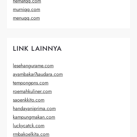
hematqq.com
murniqq.com
menuqq.com
LINK LAINNYA
lesehangurame.com
ayambakar7saudara.com
tempongpns.com
roemahkuliner.com
saoenkkito.com
handayaniprima.com
kampungmakan.com
luckycatck.com
rmbakoelkita.com