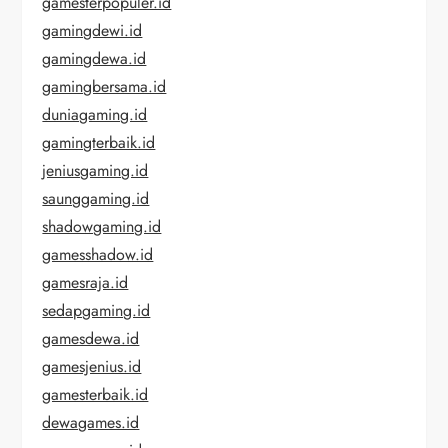
gamesterpopuler.id
gamingdewi.id
gamingdewa.id
gamingbersama.id
duniagaming.id
gamingterbaik.id
jeniusgaming.id
saunggaming.id
shadowgaming.id
gamesshadow.id
gamesraja.id
sedapgaming.id
gamesdewa.id
gamesjenius.id
gamesterbaik.id
dewagames.id