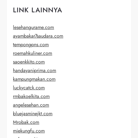
LINK LAINNYA
lesehangurame.com
ayambakar7saudara.com
tempongpns.com
roemahkuliner.com
saoenkkito.com
handayaniprima.com
kampungmakan.com
luckycatck.com
rmbakoelkita.com
angelesehan.com
bluejasminejkt.com
Mrobak.com
miekungfu.com