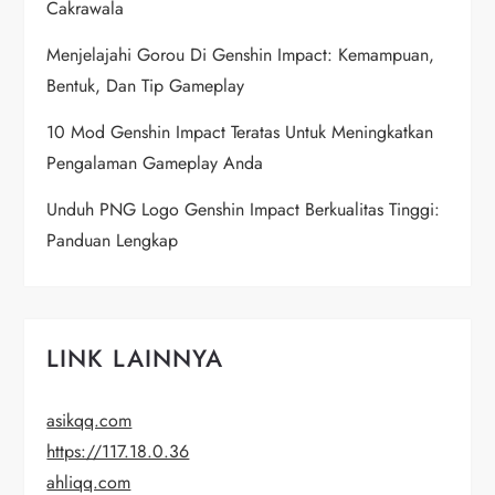
Cakrawala
Menjelajahi Gorou Di Genshin Impact: Kemampuan,
Bentuk, Dan Tip Gameplay
10 Mod Genshin Impact Teratas Untuk Meningkatkan
Pengalaman Gameplay Anda
Unduh PNG Logo Genshin Impact Berkualitas Tinggi:
Panduan Lengkap
LINK LAINNYA
asikqq.com
https://117.18.0.36
ahliqq.com