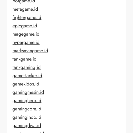
botgame.id
metagame.id
fightergame.id
epicgame.id
magegame.id
hypergame.id
marksmangame.id
tankgame.id
tankgaming.id
gamestanker.id
gamekidos.id
gamingmesin.id
gaminghero.id
gamingcore.id
gamingindo.id
gamingdiva.id