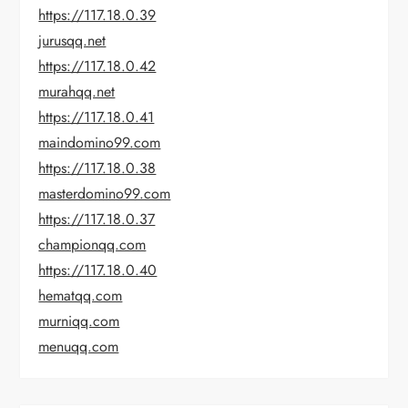
https://117.18.0.39
jurusqq.net
https://117.18.0.42
murahqq.net
https://117.18.0.41
maindomino99.com
https://117.18.0.38
masterdomino99.com
https://117.18.0.37
championqq.com
https://117.18.0.40
hematqq.com
murniqq.com
menuqq.com