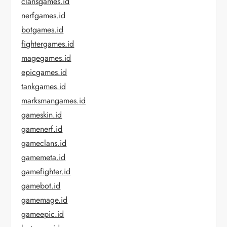
clansgames.id
nerfgames.id
botgames.id
fightergames.id
magegames.id
epicgames.id
tankgames.id
marksmangames.id
gameskin.id
gamenerf.id
gameclans.id
gamemeta.id
gamefighter.id
gamebot.id
gamemage.id
gameepic.id