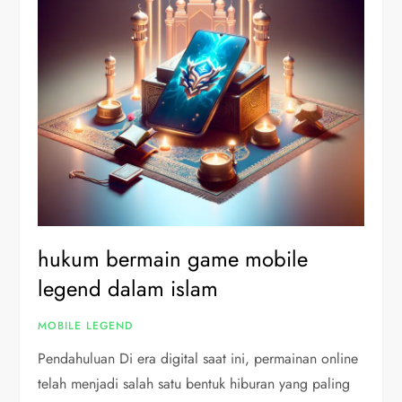
hukum bermain game mobile
legend dalam islam
MOBILE LEGEND
Pendahuluan Di era digital saat ini, permainan online
telah menjadi salah satu bentuk hiburan yang paling