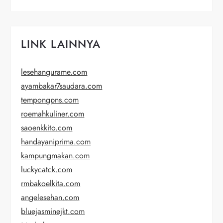
LINK LAINNYA
lesehangurame.com
ayambakar7saudara.com
tempongpns.com
roemahkuliner.com
saoenkkito.com
handayaniprima.com
kampungmakan.com
luckycatck.com
rmbakoelkita.com
angelesehan.com
bluejasminejkt.com