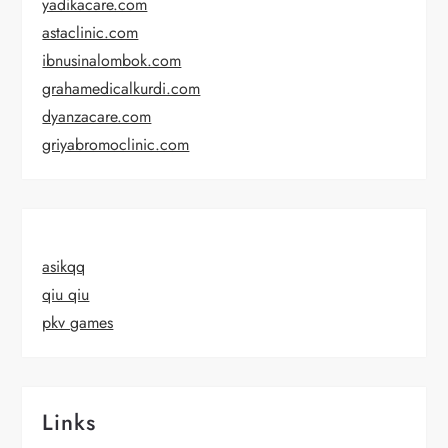
yadikacare.com
astaclinic.com
ibnusinalombok.com
grahamedicalkurdi.com
dyanzacare.com
griyabromoclinic.com
asikqq
qiu qiu
pkv games
Links