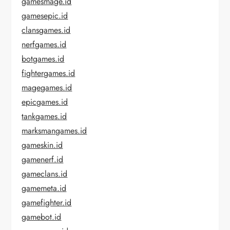
gamesmage.id
gamesepic.id
clansgames.id
nerfgames.id
botgames.id
fightergames.id
magegames.id
epicgames.id
tankgames.id
marksmangames.id
gameskin.id
gamenerf.id
gameclans.id
gamemeta.id
gamefighter.id
gamebot.id