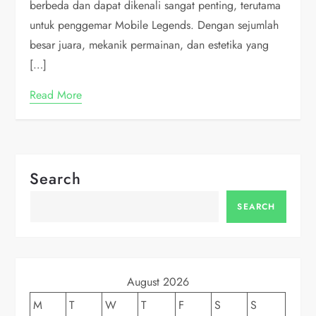
berbeda dan dapat dikenali sangat penting, terutama
untuk penggemar Mobile Legends. Dengan sejumlah
besar juara, mekanik permainan, dan estetika yang
[…]
Read More
Search
SEARCH
August 2026
M
T
W
T
F
S
S