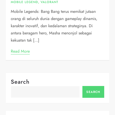
,
MOBILE LEGEND
VALORANT
Mobile Legends: Bang Bang terus memikat jutaan
orang di seluruh dunia dengan gameplay dinamis,
karakter inovatif, dan kedalaman strateginya. Di
antara beragam hero, Masha menonjol sebagai
kekuatan tak […]
Read More
Search
SEARCH