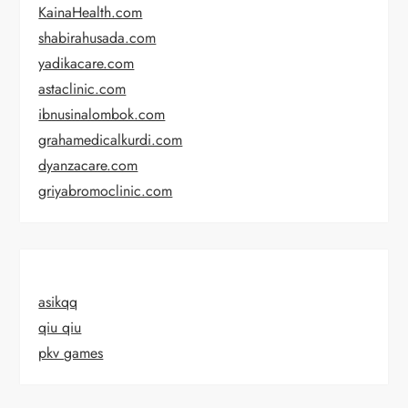
KainaHealth.com
shabirahusada.com
yadikacare.com
astaclinic.com
ibnusinalombok.com
grahamedicalkurdi.com
dyanzacare.com
griyabromoclinic.com
asikqq
qiu qiu
pkv games