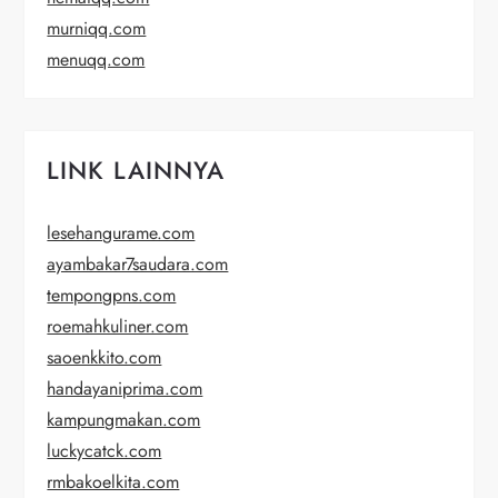
murniqq.com
menuqq.com
LINK LAINNYA
lesehangurame.com
ayambakar7saudara.com
tempongpns.com
roemahkuliner.com
saoenkkito.com
handayaniprima.com
kampungmakan.com
luckycatck.com
rmbakoelkita.com