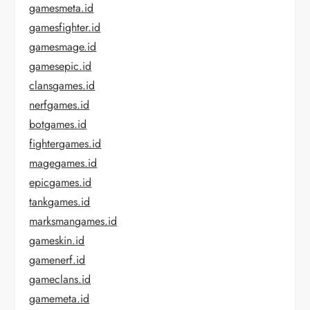
gamesmeta.id
gamesfighter.id
gamesmage.id
gamesepic.id
clansgames.id
nerfgames.id
botgames.id
fightergames.id
magegames.id
epicgames.id
tankgames.id
marksmangames.id
gameskin.id
gamenerf.id
gameclans.id
gamemeta.id