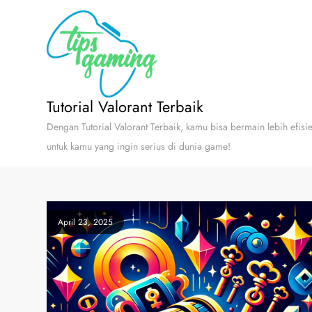
Skip
to
content
Tutorial Valorant Terbaik
Dengan Tutorial Valorant Terbaik, kamu bisa bermain lebih efisi
untuk kamu yang ingin serius di dunia game!
April 23, 2025