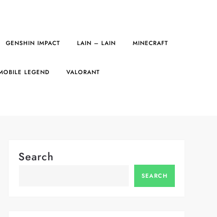
GENSHIN IMPACT
LAIN – LAIN
MINECRAFT
MOBILE LEGEND
VALORANT
Search
SEARCH