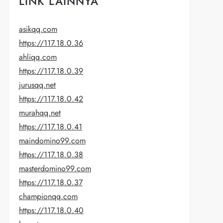
LINK LAINNYA
asikqq.com
https://117.18.0.36
ahliqq.com
https://117.18.0.39
jurusqq.net
https://117.18.0.42
murahqq.net
https://117.18.0.41
maindomino99.com
https://117.18.0.38
masterdomino99.com
https://117.18.0.37
championqq.com
https://117.18.0.40