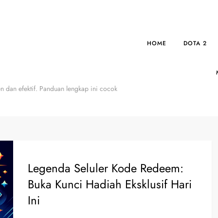
HOME
DOTA 2
en dan efektif. Panduan lengkap ini cocok
Legenda Seluler Kode Redeem:
Buka Kunci Hadiah Eksklusif Hari
Ini