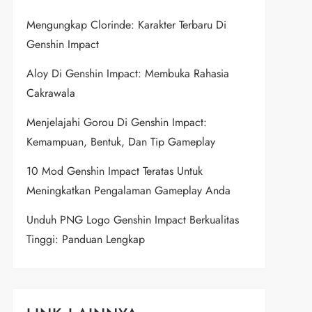
Mengungkap Clorinde: Karakter Terbaru Di
Genshin Impact
Aloy Di Genshin Impact: Membuka Rahasia
Cakrawala
Menjelajahi Gorou Di Genshin Impact:
Kemampuan, Bentuk, Dan Tip Gameplay
10 Mod Genshin Impact Teratas Untuk
Meningkatkan Pengalaman Gameplay Anda
Unduh PNG Logo Genshin Impact Berkualitas
Tinggi: Panduan Lengkap