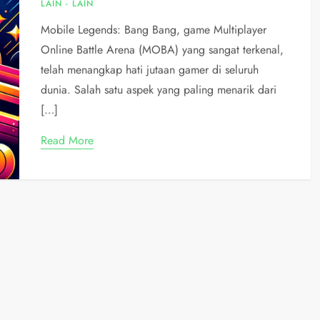
LAIN - LAIN
Mobile Legends: Bang Bang, game Multiplayer
Online Battle Arena (MOBA) yang sangat terkenal,
telah menangkap hati jutaan gamer di seluruh
dunia. Salah satu aspek yang paling menarik dari
[…]
Read More