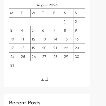
August 2026
M
T
W
T
F
S
S
1
2
3
4
5
6
7
8
9
10
11
12
13
14
15
16
17
18
19
20
21
22
23
24
25
26
27
28
29
30
31
« Jul
Recent Posts