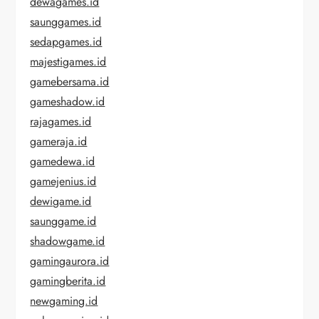
dewagames.id
saunggames.id
sedapgames.id
majestigames.id
gamebersama.id
gameshadow.id
rajagames.id
gameraja.id
gamedewa.id
gamejenius.id
dewigame.id
saunggame.id
shadowgame.id
gamingaurora.id
gamingberita.id
newgaming.id