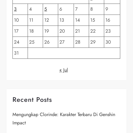
3
4
5
6
7
8
9
10
11
12
13
14
15
16
17
18
19
20
21
22
23
24
25
26
27
28
29
30
31
« Jul
Recent Posts
Mengungkap Clorinde: Karakter Terbaru Di Genshin
Impact