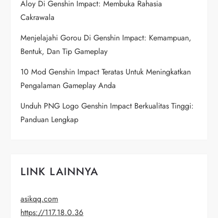
Aloy Di Genshin Impact: Membuka Rahasia
Cakrawala
Menjelajahi Gorou Di Genshin Impact: Kemampuan,
Bentuk, Dan Tip Gameplay
10 Mod Genshin Impact Teratas Untuk Meningkatkan
Pengalaman Gameplay Anda
Unduh PNG Logo Genshin Impact Berkualitas Tinggi:
Panduan Lengkap
LINK LAINNYA
asikqq.com
https://117.18.0.36