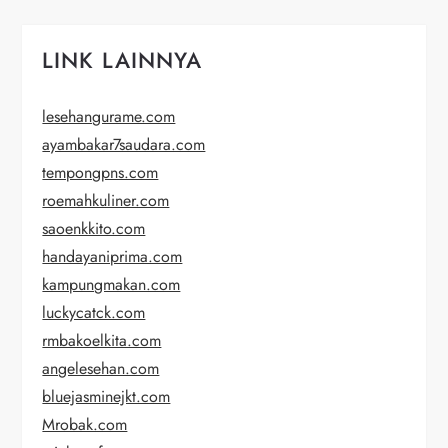
LINK LAINNYA
lesehangurame.com
ayambakar7saudara.com
tempongpns.com
roemahkuliner.com
saoenkkito.com
handayaniprima.com
kampungmakan.com
luckycatck.com
rmbakoelkita.com
angelesehan.com
bluejasminejkt.com
Mrobak.com