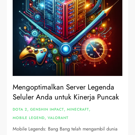
Mengoptimalkan Server Legenda
Seluler Anda untuk Kinerja Puncak
,
,
,
DOTA 2
GENSHIN IMPACT
MINECRAFT
,
MOBILE LEGEND
VALORANT
Mobile Legends: Bang Bang telah mengambil dunia