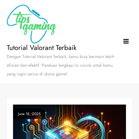
Skip
to
content
Tutorial Valorant Terbaik
Dengan Tutorial Valorant Terbaik, kamu bisa bermain lebih
efisien dan efektif. Panduan lengkap ini cocok untuk kamu
yang ingin serius di dunia game!
June 18, 2025