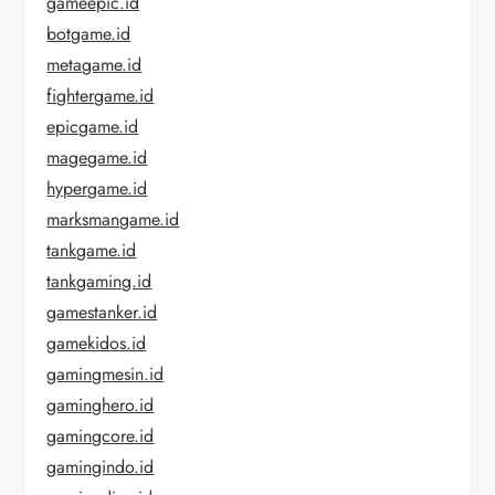
gameepic.id
botgame.id
metagame.id
fightergame.id
epicgame.id
magegame.id
hypergame.id
marksmangame.id
tankgame.id
tankgaming.id
gamestanker.id
gamekidos.id
gamingmesin.id
gaminghero.id
gamingcore.id
gamingindo.id