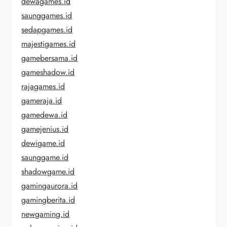
dewagames.id
saunggames.id
sedapgames.id
majestigames.id
gamebersama.id
gameshadow.id
rajagames.id
gameraja.id
gamedewa.id
gamejenius.id
dewigame.id
saunggame.id
shadowgame.id
gamingaurora.id
gamingberita.id
newgaming.id