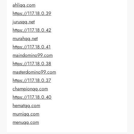
ahliqq.com
https://117.18.0.39
jurusqq.net
https://117.18.0.42
murahqq.net
https://117.18.0.41
maindomino99.com
https://117.18.0.38
masterdomino99.com
https://117.18.0.37
championqq.com
https://117.18.0.40
hematqq.com
murniqq.com
menuqq.com