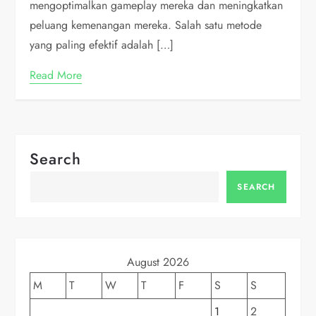
mengoptimalkan gameplay mereka dan meningkatkan
peluang kemenangan mereka. Salah satu metode
yang paling efektif adalah […]
Read More
Search
SEARCH
August 2026
M
T
W
T
F
S
S
1
2