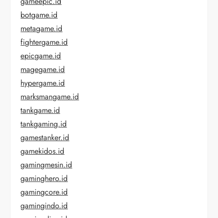
gameepic.id
botgame.id
metagame.id
fightergame.id
epicgame.id
magegame.id
hypergame.id
marksmangame.id
tankgame.id
tankgaming.id
gamestanker.id
gamekidos.id
gamingmesin.id
gaminghero.id
gamingcore.id
gamingindo.id