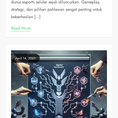
dunia esports seluler sejak diluncurkan. Gameplay,
strategi, dan pilihan pahlawan sangat penting untuk
keberhasilan […]
Read More
April 14, 2025