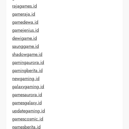
rajagames.id
gameraja.id
gamedewa.id
gamejenius.id
dewigame.id
saunggame.id
shadowgame.id
gamingaurora.id
gamingberita.id
newgaming.id
galaxygaming.id
gamesaurora.id
gamesgalaxy.id
updategaming.id
gamescosmic.id
gamesberita.id