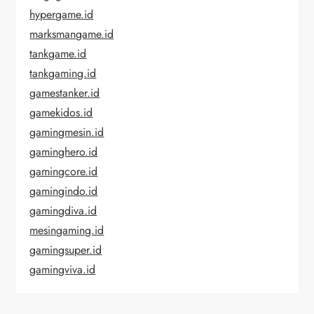
hypergame.id
marksmangame.id
tankgame.id
tankgaming.id
gamestanker.id
gamekidos.id
gamingmesin.id
gaminghero.id
gamingcore.id
gamingindo.id
gamingdiva.id
mesingaming.id
gamingsuper.id
gamingviva.id