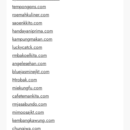
tempongpns.com
roemahkuliner.com
saoenkkito.com
handayaniprima.com
kampungmakan.com
luckycatck.com
rmbakoelkita.com
angelesehan.com
bluejasminejkt.com
Mrobak.com
miekungfu.com
cafetemankita.com
rmjasabundo.com
mimoosajkt.com
kembangkawung.com
chungiwa.com