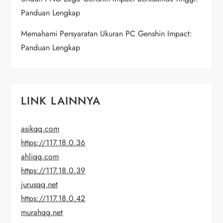
Panduan Lengkap
Memahami Persyaratan Ukuran PC Genshin Impact:
Panduan Lengkap
LINK LAINNYA
asikqq.com
https://117.18.0.36
ahliqq.com
https://117.18.0.39
jurusqq.net
https://117.18.0.42
murahqq.net