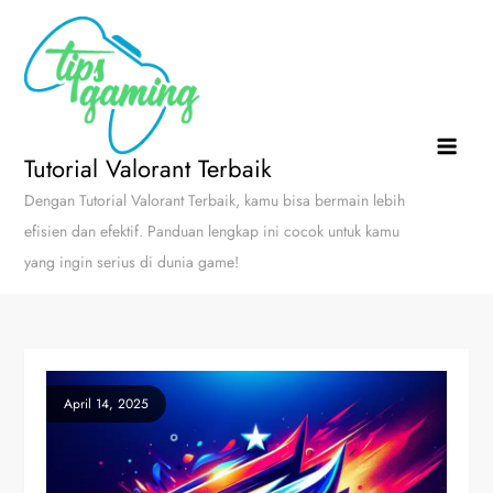
Skip
to
content
Tutorial Valorant Terbaik
Dengan Tutorial Valorant Terbaik, kamu bisa bermain lebih
efisien dan efektif. Panduan lengkap ini cocok untuk kamu
yang ingin serius di dunia game!
April 14, 2025