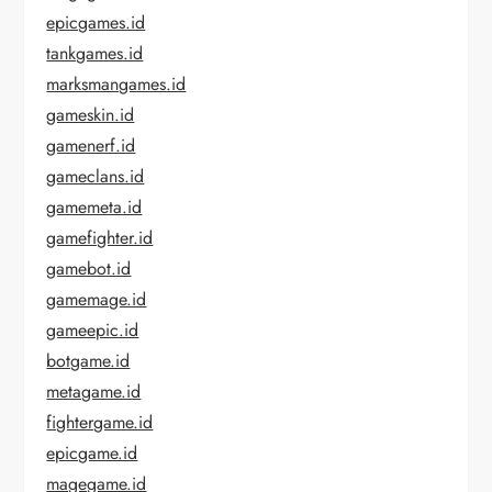
epicgames.id
tankgames.id
marksmangames.id
gameskin.id
gamenerf.id
gameclans.id
gamemeta.id
gamefighter.id
gamebot.id
gamemage.id
gameepic.id
botgame.id
metagame.id
fightergame.id
epicgame.id
magegame.id