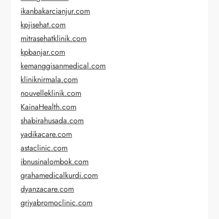
ikanbakarcianjur.com
kpjisehat.com
mitrasehatklinik.com
kpbanjar.com
kemanggisanmedical.com
kliniknirmala.com
nouvelleklinik.com
KainaHealth.com
shabirahusada.com
yadikacare.com
astaclinic.com
ibnusinalombok.com
grahamedicalkurdi.com
dyanzacare.com
griyabromoclinic.com