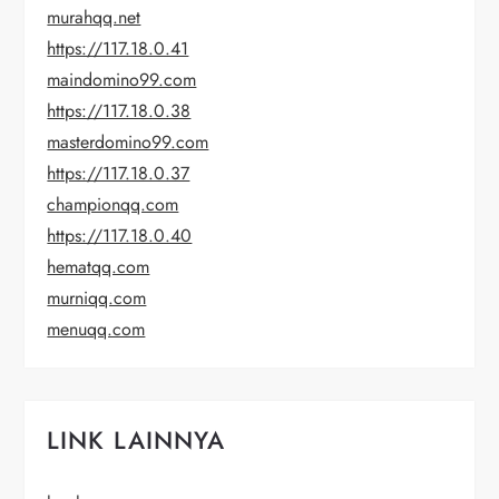
murahqq.net
https://117.18.0.41
maindomino99.com
https://117.18.0.38
masterdomino99.com
https://117.18.0.37
championqq.com
https://117.18.0.40
hematqq.com
murniqq.com
menuqq.com
LINK LAINNYA