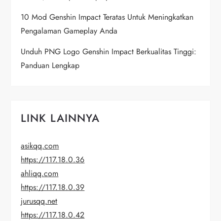
10 Mod Genshin Impact Teratas Untuk Meningkatkan
Pengalaman Gameplay Anda
Unduh PNG Logo Genshin Impact Berkualitas Tinggi:
Panduan Lengkap
LINK LAINNYA
asikqq.com
https://117.18.0.36
ahliqq.com
https://117.18.0.39
jurusqq.net
https://117.18.0.42