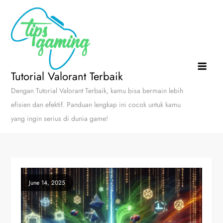
Skip
to
content
Tutorial Valorant Terbaik
Dengan Tutorial Valorant Terbaik, kamu bisa bermain lebih
efisien dan efektif. Panduan lengkap ini cocok untuk kamu
yang ingin serius di dunia game!
June 14, 2025