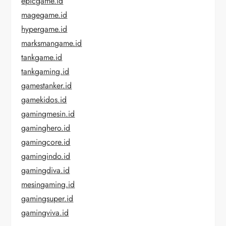
epicgame.id
magegame.id
hypergame.id
marksmangame.id
tankgame.id
tankgaming.id
gamestanker.id
gamekidos.id
gamingmesin.id
gaminghero.id
gamingcore.id
gamingindo.id
gamingdiva.id
mesingaming.id
gamingsuper.id
gamingviva.id