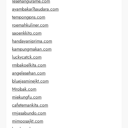
lesehangurame.com
ayambakar7saudara.com
tempongpns.com
roemahkuliner.com
saoenkkito.com
handayaniprima.com
kampungmakan.com
luckycatck.com
rmbakoelkita.com
angelesehan.com
bluejasminejkt.com
Mrobak.com
miekungfu.com
cafetemankita.com
rmjasabundo.com
mimoosajkt.com