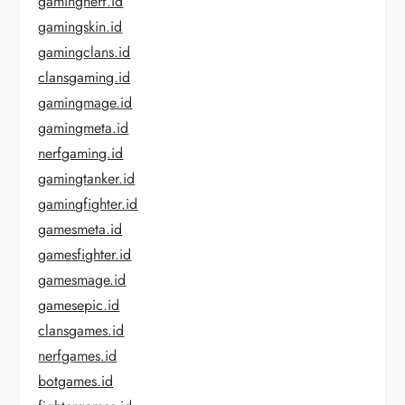
gamingnerf.id
gamingskin.id
gamingclans.id
clansgaming.id
gamingmage.id
gamingmeta.id
nerfgaming.id
gamingtanker.id
gamingfighter.id
gamesmeta.id
gamesfighter.id
gamesmage.id
gamesepic.id
clansgames.id
nerfgames.id
botgames.id