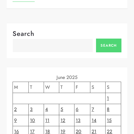
Search
SEARCH
June 2025
M
T
W
T
F
S
S
1
2
3
4
5
6
7
8
9
10
11
12
13
14
15
16
17
18
19
20
21
22