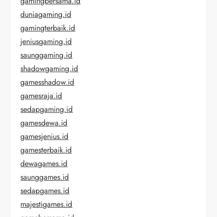
gamingbersama.id
duniagaming.id
gamingterbaik.id
jeniusgaming.id
saunggaming.id
shadowgaming.id
gamesshadow.id
gamesraja.id
sedapgaming.id
gamesdewa.id
gamesjenius.id
gamesterbaik.id
dewagames.id
saunggames.id
sedapgames.id
majestigames.id