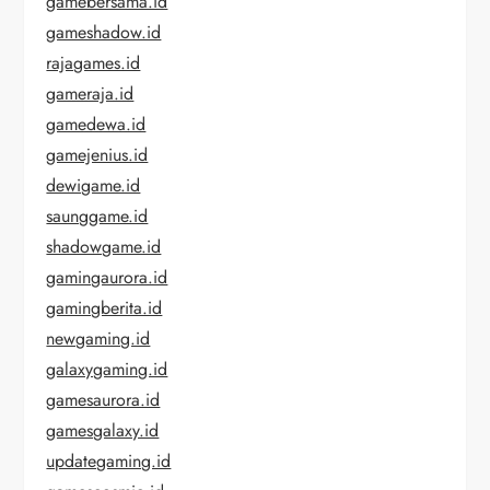
gamebersama.id
gameshadow.id
rajagames.id
gameraja.id
gamedewa.id
gamejenius.id
dewigame.id
saunggame.id
shadowgame.id
gamingaurora.id
gamingberita.id
newgaming.id
galaxygaming.id
gamesaurora.id
gamesgalaxy.id
updategaming.id