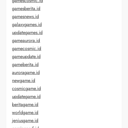
gamescosmic.id
gamesberita.id
gamesnews.id
galaxygames.id
updategames.id
gameaurora.id
gamecosmic.id
gameupdate.id
gameberita.id
auroragame.id
newgame.id
cosmicgame.id
updategame.id
beritagame.id
worldgame.id
jeniusgame.id