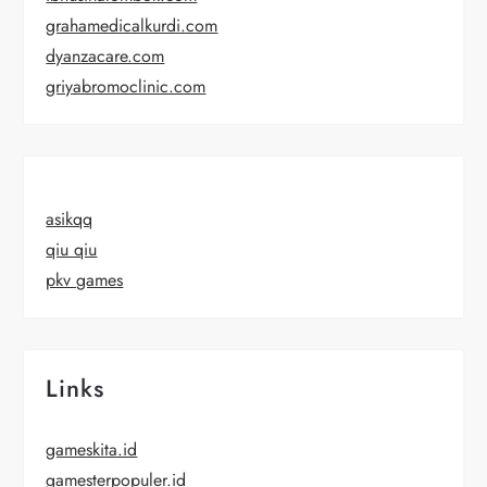
grahamedicalkurdi.com
dyanzacare.com
griyabromoclinic.com
asikqq
qiu qiu
pkv games
Links
gameskita.id
gamesterpopuler.id