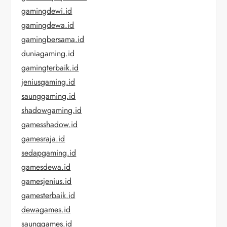
gamingdewi.id
gamingdewa.id
gamingbersama.id
duniagaming.id
gamingterbaik.id
jeniusgaming.id
saunggaming.id
shadowgaming.id
gamesshadow.id
gamesraja.id
sedapgaming.id
gamesdewa.id
gamesjenius.id
gamesterbaik.id
dewagames.id
saunggames.id