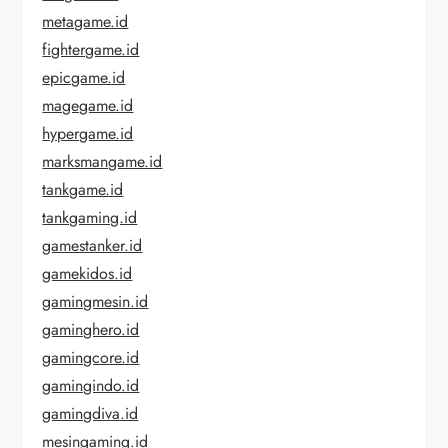
metagame.id
fightergame.id
epicgame.id
magegame.id
hypergame.id
marksmangame.id
tankgame.id
tankgaming.id
gamestanker.id
gamekidos.id
gamingmesin.id
gaminghero.id
gamingcore.id
gamingindo.id
gamingdiva.id
mesingaming.id