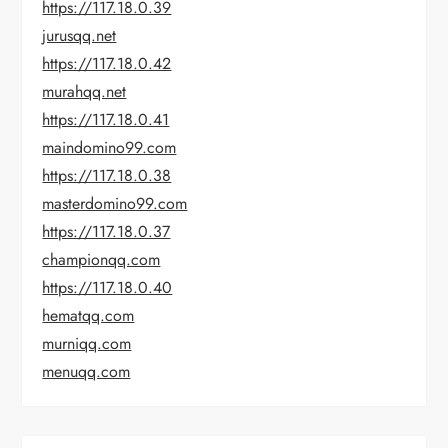
https://117.18.0.39
jurusqq.net
https://117.18.0.42
murahqq.net
https://117.18.0.41
maindomino99.com
https://117.18.0.38
masterdomino99.com
https://117.18.0.37
championqq.com
https://117.18.0.40
hematqq.com
murniqq.com
menuqq.com