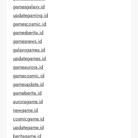
gamesgalaxy.id
updategaming.id
gamescosmic.id
gamesberita.id
gamesnews.id
galaxygames.id
updategames.id
gameaurora.id
gamecosmic.id
gameupdate.id
gameberita.id
auroragame.id
newgame.id
cosmicgame.id
updategame.id
beritagame.id