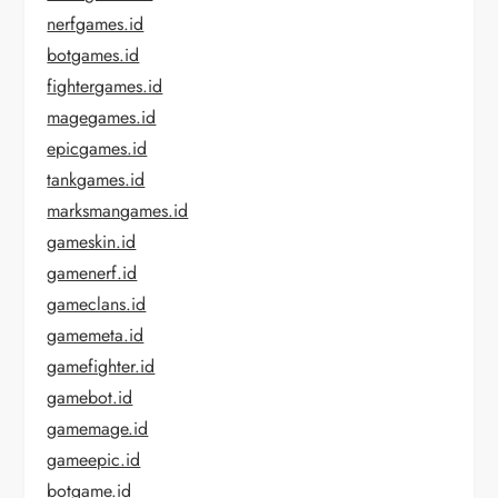
nerfgames.id
botgames.id
fightergames.id
magegames.id
epicgames.id
tankgames.id
marksmangames.id
gameskin.id
gamenerf.id
gameclans.id
gamemeta.id
gamefighter.id
gamebot.id
gamemage.id
gameepic.id
botgame.id