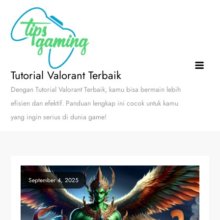
Skip
to
content
Tutorial Valorant Terbaik
Dengan Tutorial Valorant Terbaik, kamu bisa bermain lebih
efisien dan efektif. Panduan lengkap ini cocok untuk kamu
yang ingin serius di dunia game!
September 4, 2025