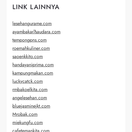
LINK LAINNYA
lesehangurame.com
ayambakar7saudara.com
tempongpns.com
roemahkuliner.com
saoenkkito.com
handayaniprima.com
kampungmakan.com
luckycatck.com
rmbakoelkita.com
angelesehan.com
bluejasminejkt.com
Mrobak.com
miekungfu.com
cafetemankita.com