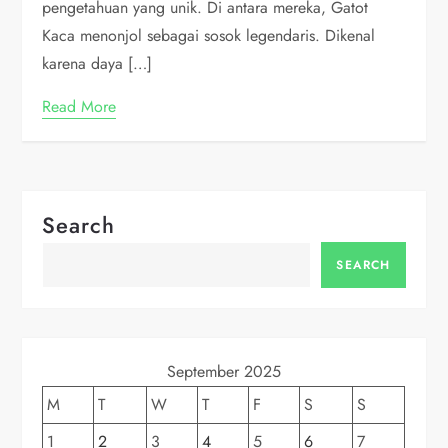
pengetahuan yang unik. Di antara mereka, Gatot
Kaca menonjol sebagai sosok legendaris. Dikenal
karena daya […]
Read More
Search
SEARCH
September 2025
M
T
W
T
F
S
S
1
2
3
4
5
6
7