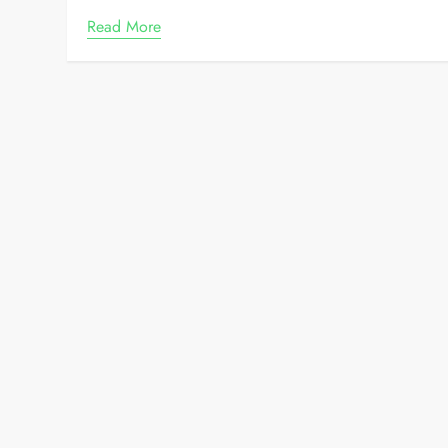
Read More