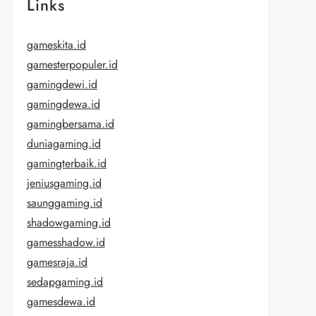
Links
gameskita.id
gamesterpopuler.id
gamingdewi.id
gamingdewa.id
gamingbersama.id
duniagaming.id
gamingterbaik.id
jeniusgaming.id
saunggaming.id
shadowgaming.id
gamesshadow.id
gamesraja.id
sedapgaming.id
gamesdewa.id