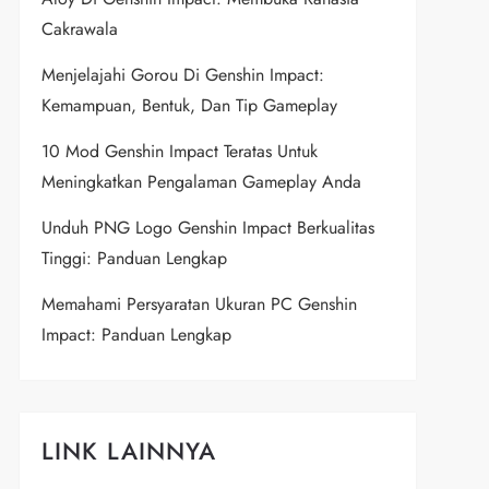
Cakrawala
Menjelajahi Gorou Di Genshin Impact:
Kemampuan, Bentuk, Dan Tip Gameplay
10 Mod Genshin Impact Teratas Untuk
Meningkatkan Pengalaman Gameplay Anda
Unduh PNG Logo Genshin Impact Berkualitas
Tinggi: Panduan Lengkap
Memahami Persyaratan Ukuran PC Genshin
Impact: Panduan Lengkap
LINK LAINNYA