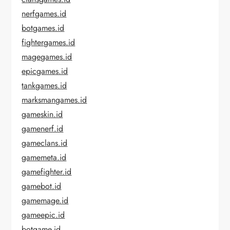
nerfgames.id
botgames.id
fightergames.id
magegames.id
epicgames.id
tankgames.id
marksmangames.id
gameskin.id
gamenerf.id
gameclans.id
gamemeta.id
gamefighter.id
gamebot.id
gamemage.id
gameepic.id
botgame.id