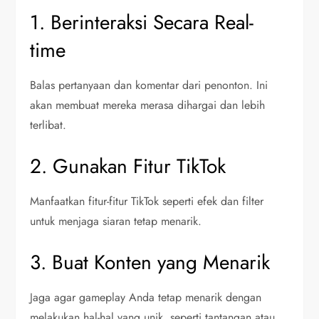
1. Berinteraksi Secara Real-
time
Balas pertanyaan dan komentar dari penonton. Ini
akan membuat mereka merasa dihargai dan lebih
terlibat.
2. Gunakan Fitur TikTok
Manfaatkan fitur-fitur TikTok seperti efek dan filter
untuk menjaga siaran tetap menarik.
3. Buat Konten yang Menarik
Jaga agar gameplay Anda tetap menarik dengan
melakukan hal-hal yang unik, seperti tantangan atau