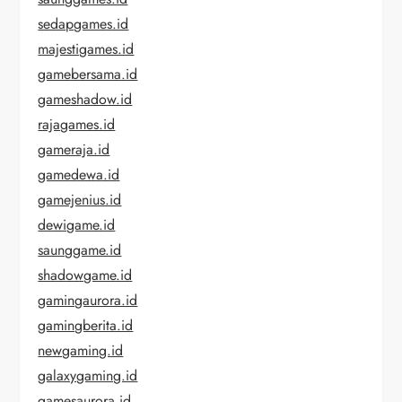
sedapgames.id
majestigames.id
gamebersama.id
gameshadow.id
rajagames.id
gameraja.id
gamedewa.id
gamejenius.id
dewigame.id
saunggame.id
shadowgame.id
gamingaurora.id
gamingberita.id
newgaming.id
galaxygaming.id
gamesaurora.id