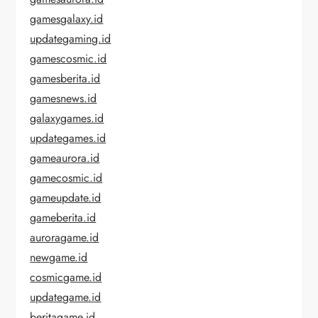
gamesgalaxy.id
updategaming.id
gamescosmic.id
gamesberita.id
gamesnews.id
galaxygames.id
updategames.id
gameaurora.id
gamecosmic.id
gameupdate.id
gameberita.id
auroragame.id
newgame.id
cosmicgame.id
updategame.id
beritagame.id