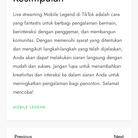
Live streaming Mobile Legend di TikTok adalah cara
yang fantastis untuk berbagi pengalaman bermain,
berinteraksi dengan penggemar, dan membangun
komunitas. Dengan memenuhi syarat yang ditentukan
dan mengikuti langkah-langkah yang telah dijelaskan,
Anda akan dapat melakukan siaran langsung dengan
mudah dan sukses. Jangan lupa untuk menambahkan
kreativitas dan interaksi ke dalam siaran Anda untuk
meningkatkan pengalaman bagi penonton. Selamat
mencoba!
MOBILE LEGEND
Previous
Next
Previous
Next