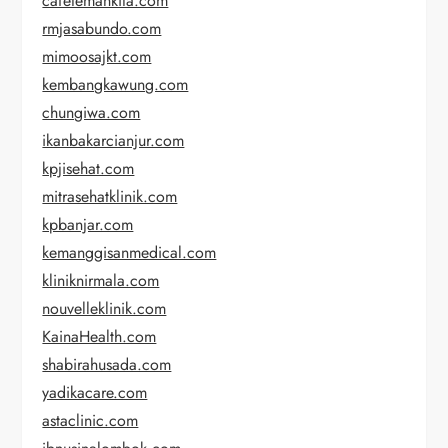
cafetemankita.com
rmjasabundo.com
mimoosajkt.com
kembangkawung.com
chungiwa.com
ikanbakarcianjur.com
kpjisehat.com
mitrasehatklinik.com
kpbanjar.com
kemanggisanmedical.com
kliniknirmala.com
nouvelleklinik.com
KainaHealth.com
shabirahusada.com
yadikacare.com
astaclinic.com