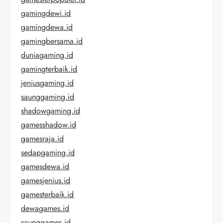
gamingdewi.id
gamingdewa.id
gamingbersama.id
duniagaming.id
gamingterbaik.id
jeniusgaming.id
saunggaming.id
shadowgaming.id
gamesshadow.id
gamesraja.id
sedapgaming.id
gamesdewa.id
gamesjenius.id
gamesterbaik.id
dewagames.id
saunggames.id