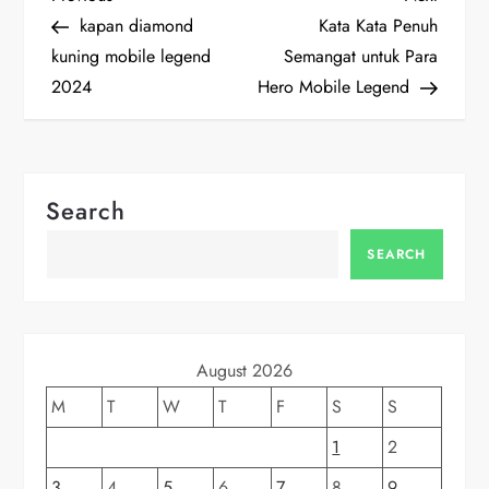
P
Post
Post
kapan diamond
Kata Kata Penuh
o
kuning mobile legend
Semangat untuk Para
2024
Hero Mobile Legend
s
t
n
Search
a
SEARCH
v
i
August 2026
g
M
T
W
T
F
S
S
1
2
a
3
4
5
6
7
8
9