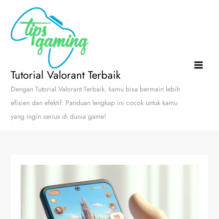
Skip
to
content
Tutorial Valorant Terbaik
Dengan Tutorial Valorant Terbaik, kamu bisa bermain lebih
efisien dan efektif. Panduan lengkap ini cocok untuk kamu
yang ingin serius di dunia game!