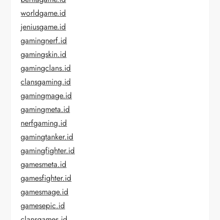
worldgame.id
jeniusgame.id
gamingnerf.id
gamingskin.id
gamingclans.id
clansgaming.id
gamingmage.id
gamingmeta.id
nerfgaming.id
gamingtanker.id
gamingfighter.id
gamesmeta.id
gamesfighter.id
gamesmage.id
gamesepic.id
clansgames.id