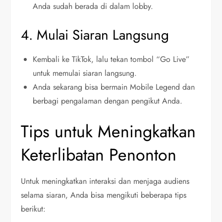
Anda sudah berada di dalam lobby.
4. Mulai Siaran Langsung
Kembali ke TikTok, lalu tekan tombol “Go Live”
untuk memulai siaran langsung.
Anda sekarang bisa bermain Mobile Legend dan
berbagi pengalaman dengan pengikut Anda.
Tips untuk Meningkatkan
Keterlibatan Penonton
Untuk meningkatkan interaksi dan menjaga audiens
selama siaran, Anda bisa mengikuti beberapa tips
berikut: