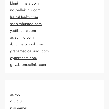
kliniknirmala.com
nouvelleklinik.com
KainaHealth.com
shabirahusada.com
yadikacare.com
astaclinic.com
ibnusinalombok.com
grahamedicalkurdi.com
dyanzacare.com
griyabromoclinic.com
asikqq
qiu qiu
pkv games