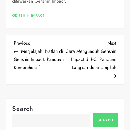
ditawarkan Genshin Impact.
GENSHIN IMPACT
P
Previous
Next
Previous
Next
Post
Post
Menjelajahi Natlan di
Cara Mengunduh Genshin
o
Genshin Impact: Panduan
Impact di PC: Panduan
Komprehensif
Langkah demi Langkah
s
t
n
Search
a
SEARCH
v