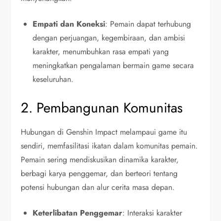
Empati dan Koneksi
: Pemain dapat terhubung
dengan perjuangan, kegembiraan, dan ambisi
karakter, menumbuhkan rasa empati yang
meningkatkan pengalaman bermain game secara
keseluruhan.
2. Pembangunan Komunitas
Hubungan di Genshin Impact melampaui game itu
sendiri, memfasilitasi ikatan dalam komunitas pemain.
Pemain sering mendiskusikan dinamika karakter,
berbagi karya penggemar, dan berteori tentang
potensi hubungan dan alur cerita masa depan.
Keterlibatan Penggemar
: Interaksi karakter