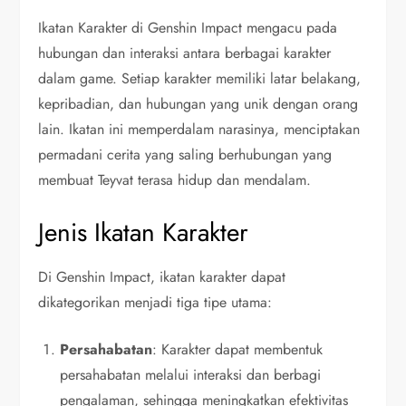
Ikatan Karakter di Genshin Impact mengacu pada
hubungan dan interaksi antara berbagai karakter
dalam game. Setiap karakter memiliki latar belakang,
kepribadian, dan hubungan yang unik dengan orang
lain. Ikatan ini memperdalam narasinya, menciptakan
permadani cerita yang saling berhubungan yang
membuat Teyvat terasa hidup dan mendalam.
Jenis Ikatan Karakter
Di Genshin Impact, ikatan karakter dapat
dikategorikan menjadi tiga tipe utama:
Persahabatan
: Karakter dapat membentuk
persahabatan melalui interaksi dan berbagi
pengalaman, sehingga meningkatkan efektivitas