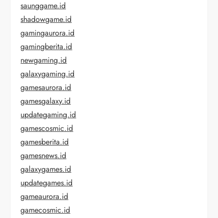
saunggame.id
shadowgame.id
gamingaurora.id
gamingberita.id
newgaming.id
galaxygaming.id
gamesaurora.id
gamesgalaxy.id
updategaming.id
gamescosmic.id
gamesberita.id
gamesnews.id
galaxygames.id
updategames.id
gameaurora.id
gamecosmic.id