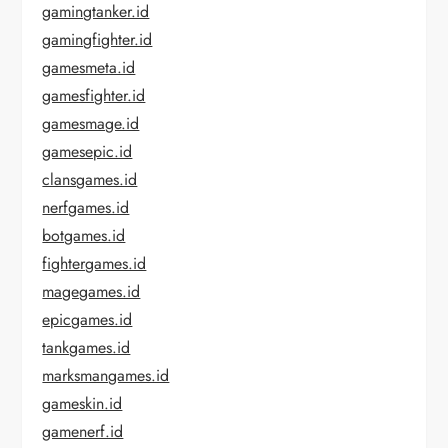
gamingtanker.id
gamingfighter.id
gamesmeta.id
gamesfighter.id
gamesmage.id
gamesepic.id
clansgames.id
nerfgames.id
botgames.id
fightergames.id
magegames.id
epicgames.id
tankgames.id
marksmangames.id
gameskin.id
gamenerf.id