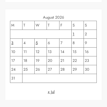
i
g
August 2026
M
T
W
T
F
S
S
a
1
2
t
3
4
5
6
7
8
9
i
10
11
12
13
14
15
16
17
18
19
20
21
22
23
o
24
25
26
27
28
29
30
n
31
« Jul