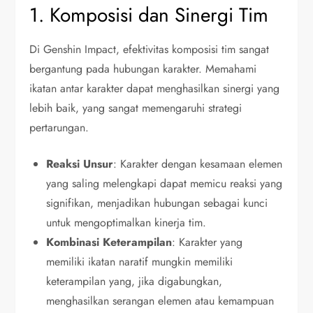
1. Komposisi dan Sinergi Tim
Di Genshin Impact, efektivitas komposisi tim sangat
bergantung pada hubungan karakter. Memahami
ikatan antar karakter dapat menghasilkan sinergi yang
lebih baik, yang sangat memengaruhi strategi
pertarungan.
Reaksi Unsur
: Karakter dengan kesamaan elemen
yang saling melengkapi dapat memicu reaksi yang
signifikan, menjadikan hubungan sebagai kunci
untuk mengoptimalkan kinerja tim.
Kombinasi Keterampilan
: Karakter yang
memiliki ikatan naratif mungkin memiliki
keterampilan yang, jika digabungkan,
menghasilkan serangan elemen atau kemampuan