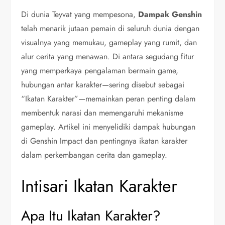
Di dunia Teyvat yang mempesona,
Dampak Genshin
telah menarik jutaan pemain di seluruh dunia dengan
visualnya yang memukau, gameplay yang rumit, dan
alur cerita yang menawan. Di antara segudang fitur
yang memperkaya pengalaman bermain game,
hubungan antar karakter—sering disebut sebagai
“Ikatan Karakter”—memainkan peran penting dalam
membentuk narasi dan memengaruhi mekanisme
gameplay. Artikel ini menyelidiki dampak hubungan
di Genshin Impact dan pentingnya ikatan karakter
dalam perkembangan cerita dan gameplay.
Intisari Ikatan Karakter
Apa Itu Ikatan Karakter?