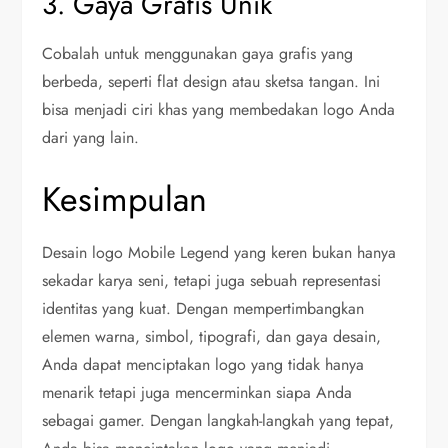
3. Gaya Grafis Unik
Cobalah untuk menggunakan gaya grafis yang
berbeda, seperti flat design atau sketsa tangan. Ini
bisa menjadi ciri khas yang membedakan logo Anda
dari yang lain.
Kesimpulan
Desain logo Mobile Legend yang keren bukan hanya
sekadar karya seni, tetapi juga sebuah representasi
identitas yang kuat. Dengan mempertimbangkan
elemen warna, simbol, tipografi, dan gaya desain,
Anda dapat menciptakan logo yang tidak hanya
menarik tetapi juga mencerminkan siapa Anda
sebagai gamer. Dengan langkah-langkah yang tepat,