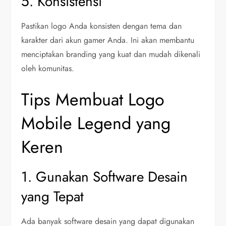
5. Konsistensi
Pastikan logo Anda konsisten dengan tema dan
karakter dari akun gamer Anda. Ini akan membantu
menciptakan branding yang kuat dan mudah dikenali
oleh komunitas.
Tips Membuat Logo
Mobile Legend yang
Keren
1. Gunakan Software Desain
yang Tepat
Ada banyak software desain yang dapat digunakan