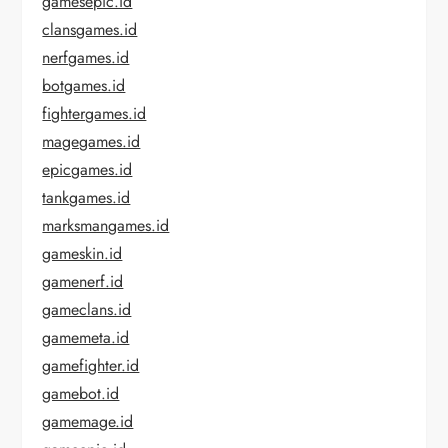
gamesepic.id
clansgames.id
nerfgames.id
botgames.id
fightergames.id
magegames.id
epicgames.id
tankgames.id
marksmangames.id
gameskin.id
gamenerf.id
gameclans.id
gamemeta.id
gamefighter.id
gamebot.id
gamemage.id