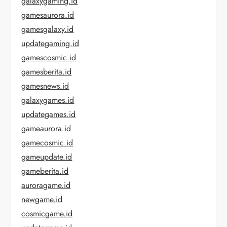
galaxygaming.id
gamesaurora.id
gamesgalaxy.id
updategaming.id
gamescosmic.id
gamesberita.id
gamesnews.id
galaxygames.id
updategames.id
gameaurora.id
gamecosmic.id
gameupdate.id
gameberita.id
auroragame.id
newgame.id
cosmicgame.id