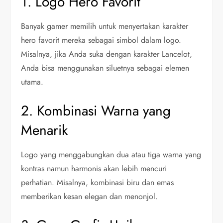
1. Logo Hero Favorit
Banyak gamer memilih untuk menyertakan karakter
hero favorit mereka sebagai simbol dalam logo.
Misalnya, jika Anda suka dengan karakter Lancelot,
Anda bisa menggunakan siluetnya sebagai elemen
utama.
2. Kombinasi Warna yang
Menarik
Logo yang menggabungkan dua atau tiga warna yang
kontras namun harmonis akan lebih mencuri
perhatian. Misalnya, kombinasi biru dan emas
memberikan kesan elegan dan menonjol.