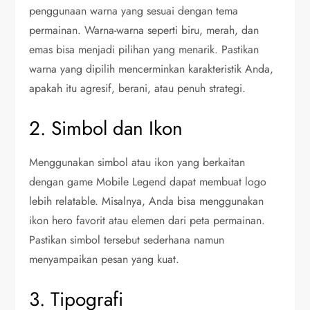
penggunaan warna yang sesuai dengan tema
permainan. Warna-warna seperti biru, merah, dan
emas bisa menjadi pilihan yang menarik. Pastikan
warna yang dipilih mencerminkan karakteristik Anda,
apakah itu agresif, berani, atau penuh strategi.
2. Simbol dan Ikon
Menggunakan simbol atau ikon yang berkaitan
dengan game Mobile Legend dapat membuat logo
lebih relatable. Misalnya, Anda bisa menggunakan
ikon hero favorit atau elemen dari peta permainan.
Pastikan simbol tersebut sederhana namun
menyampaikan pesan yang kuat.
3. Tipografi