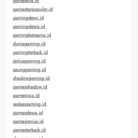
gameskita.id
gamesterpopuler.id
gamingdewi.id
gamingdewa.id
gamingbersama.id
duniagaming.id
gamingterbaik.id
jeniusgaming.id
saunggaming.id
shadowgaming.id
gamesshadow.id
gamesraja.id
sedapgaming.id
gamesdewa.id
gamesjenius.id
gamesterbaik.id