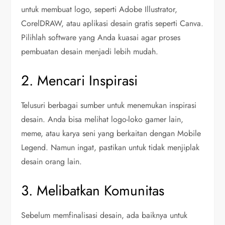
untuk membuat logo, seperti Adobe Illustrator,
CorelDRAW, atau aplikasi desain gratis seperti Canva.
Pilihlah software yang Anda kuasai agar proses
pembuatan desain menjadi lebih mudah.
2. Mencari Inspirasi
Telusuri berbagai sumber untuk menemukan inspirasi
desain. Anda bisa melihat logo-loko gamer lain,
meme, atau karya seni yang berkaitan dengan Mobile
Legend. Namun ingat, pastikan untuk tidak menjiplak
desain orang lain.
3. Melibatkan Komunitas
Sebelum memfinalisasi desain, ada baiknya untuk