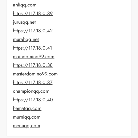
ahliqq.com
https://117.18.0.39
jurusqq.net
https://117.18.0.42
murahqq.net
https://117.18.0.41
maindomino99.com
https://117.18.0.38
masterdomino99.com
https://117.18.0.37
championqq.com
https://117.18.0.40
hematqq.com
murniqq.com
menuqq.com