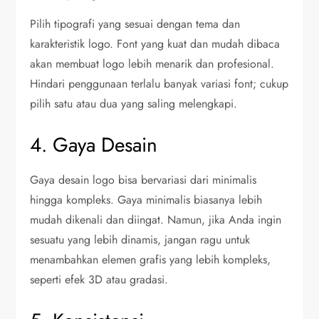
Pilih tipografi yang sesuai dengan tema dan
karakteristik logo. Font yang kuat dan mudah dibaca
akan membuat logo lebih menarik dan profesional.
Hindari penggunaan terlalu banyak variasi font; cukup
pilih satu atau dua yang saling melengkapi.
4. Gaya Desain
Gaya desain logo bisa bervariasi dari minimalis
hingga kompleks. Gaya minimalis biasanya lebih
mudah dikenali dan diingat. Namun, jika Anda ingin
sesuatu yang lebih dinamis, jangan ragu untuk
menambahkan elemen grafis yang lebih kompleks,
seperti efek 3D atau gradasi.