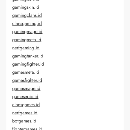
gamingskin.id
gamingclans.id
clansgaming.id
gamingmage.id
gamingmeta.id
nerfgaming.id
gamingtanker.id
gamingfighter.id
gamesmeta.id
gamesfighter.id
gamesmage.id
gamesepic.id
clansgames.id
nerfgames.id
botgames.id
fightergames.id