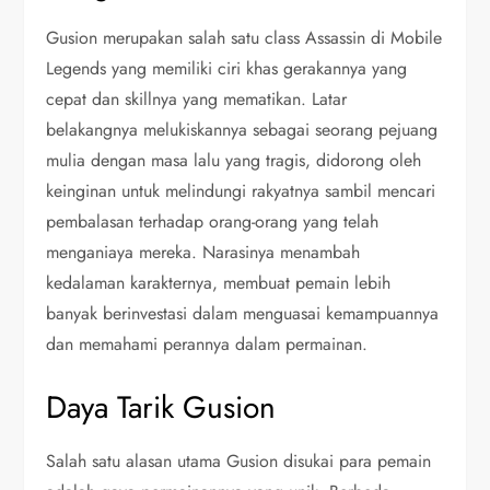
Gusion merupakan salah satu class Assassin di Mobile
Legends yang memiliki ciri khas gerakannya yang
cepat dan skillnya yang mematikan. Latar
belakangnya melukiskannya sebagai seorang pejuang
mulia dengan masa lalu yang tragis, didorong oleh
keinginan untuk melindungi rakyatnya sambil mencari
pembalasan terhadap orang-orang yang telah
menganiaya mereka. Narasinya menambah
kedalaman karakternya, membuat pemain lebih
banyak berinvestasi dalam menguasai kemampuannya
dan memahami perannya dalam permainan.
Daya Tarik Gusion
Salah satu alasan utama Gusion disukai para pemain