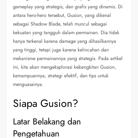
gameplay yang strategis, dan grafis yang dinamis. Di
antara hero-hero tersebut, Gusion, yang dikenal
sebagai Shadow Blade, telah muncul sebagai
kekuatan yang tangguh dalam permainan. Dia tidak
hanya terkenal karena damage yang dihasilkannya
yang tinggi, tetapi juga karena kelincahan dan
mekanisme permainannya yang strategis. Pada artikel
ini, kita akan mengeksplorasi kebangkitan Gusion,
kemampuannya, strategi efektif, dan tips untuk
menguasainya.
Siapa Gusion?
Latar Belakang dan
Pengetahuan