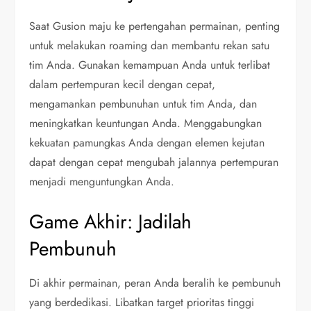
Saat Gusion maju ke pertengahan permainan, penting
untuk melakukan roaming dan membantu rekan satu
tim Anda. Gunakan kemampuan Anda untuk terlibat
dalam pertempuran kecil dengan cepat,
mengamankan pembunuhan untuk tim Anda, dan
meningkatkan keuntungan Anda. Menggabungkan
kekuatan pamungkas Anda dengan elemen kejutan
dapat dengan cepat mengubah jalannya pertempuran
menjadi menguntungkan Anda.
Game Akhir: Jadilah
Pembunuh
Di akhir permainan, peran Anda beralih ke pembunuh
yang berdedikasi. Libatkan target prioritas tinggi