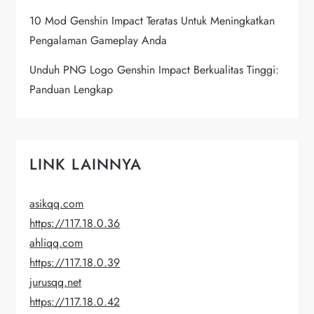
10 Mod Genshin Impact Teratas Untuk Meningkatkan
Pengalaman Gameplay Anda
Unduh PNG Logo Genshin Impact Berkualitas Tinggi:
Panduan Lengkap
LINK LAINNYA
asikqq.com
https://117.18.0.36
ahliqq.com
https://117.18.0.39
jurusqq.net
https://117.18.0.42