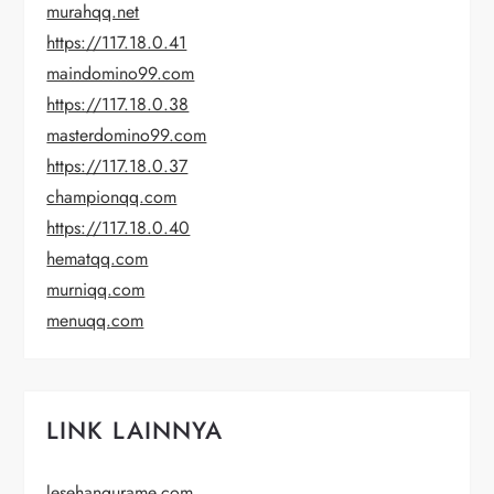
murahqq.net
https://117.18.0.41
maindomino99.com
https://117.18.0.38
masterdomino99.com
https://117.18.0.37
championqq.com
https://117.18.0.40
hematqq.com
murniqq.com
menuqq.com
LINK LAINNYA
lesehangurame.com