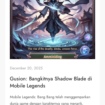
December 20, 2025
Gusion: Bangkitnya Shadow Blade di
Mobile Legends
Mobile Legends: Bang Bang telah menggemparkan
dunia game dengan karakternya yang menarik,