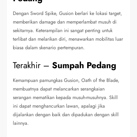
Dengan Sword Spike, Gusion berlari ke lokasi target,
memberikan damage dan memperlambat musuh di
sekitarnya. Keterampilan ini sangat penting untuk
terlibat dan melarikan diri, menawarkan mobilitas luar
biasa dalam skenario pertempuran.
Terakhir –
Sumpah Pedang
Kemampuan pamungkas Gusion, Oath of the Blade,
membuatnya dapat melancarkan serangkaian
serangan mematikan kepada musuh-musuhnya. Skill
ini dapat menghancurkan lawan, apalagi jika
dijalankan dengan baik dan dipadukan dengan skill
lainnya.