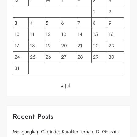
M
T
W
T
F
S
S
a
1
2
t
3
4
5
6
7
8
9
i
10
11
12
13
14
15
16
17
18
19
20
21
22
23
o
24
25
26
27
28
29
30
n
31
« Jul
Recent Posts
Mengungkap Clorinde: Karakter Terbaru Di Genshin