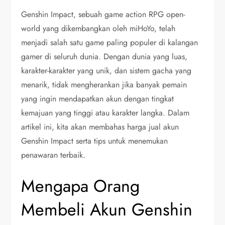
Genshin Impact, sebuah game action RPG open-
world yang dikembangkan oleh miHoYo, telah
menjadi salah satu game paling populer di kalangan
gamer di seluruh dunia. Dengan dunia yang luas,
karakter-karakter yang unik, dan sistem gacha yang
menarik, tidak mengherankan jika banyak pemain
yang ingin mendapatkan akun dengan tingkat
kemajuan yang tinggi atau karakter langka. Dalam
artikel ini, kita akan membahas harga jual akun
Genshin Impact serta tips untuk menemukan
penawaran terbaik.
Mengapa Orang
Membeli Akun Genshin