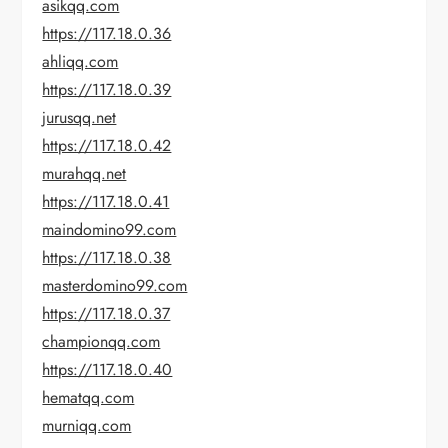
asikqq.com
https://117.18.0.36
ahliqq.com
https://117.18.0.39
jurusqq.net
https://117.18.0.42
murahqq.net
https://117.18.0.41
maindomino99.com
https://117.18.0.38
masterdomino99.com
https://117.18.0.37
championqq.com
https://117.18.0.40
hematqq.com
murniqq.com