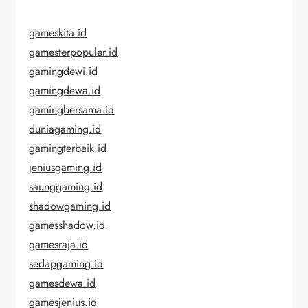
gameskita.id
gamesterpopuler.id
gamingdewi.id
gamingdewa.id
gamingbersama.id
duniagaming.id
gamingterbaik.id
jeniusgaming.id
saunggaming.id
shadowgaming.id
gamesshadow.id
gamesraja.id
sedapgaming.id
gamesdewa.id
gamesjenius.id