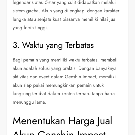
legendaris atau 5-star yang sulit didapatkan melalui
sistem gacha. Akun yang dilengkapi dengan karakter
langka atau senjata kuat biasanya memiliki nilai jual
yang lebih tinggi.
3. Waktu yang Terbatas
Bagi pemain yang memiliki waktu terbatas, membeli
akun adalah solusi yang praktis. Dengan banyaknya
aktivitas dan event dalam Genshin Impact, memiliki
akun siap pakai memungkinkan pemain untuk
langsung terlibat dalam konten terbaru tanpa harus
menunggu lama.
Menentukan Harga Jual
Akun Genshin Impact