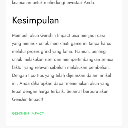
keamanan untuk melindungi investasi Anda.
Kesimpulan
Membeli akun Genshin Impact bisa menjadi cara
yang menarik untuk menikmati game ini tanpa harus
melalui proses grind yang lama. Namun, penting
untuk melakukan riset dan mempertimbangkan semua
faktor yang relevan sebelum melakukan pembelian.
Dengan tips- tips yang telah dijelaskan dalam artikel
ini, Anda diharapkan dapat menemukan akun yang
tepat dengan harga terbaik. Selamat berburu akun
Genshin Impact!
GENSHIN IMPACT