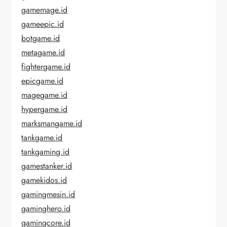
gamemage.id
gameepic.id
botgame.id
metagame.id
fightergame.id
epicgame.id
magegame.id
hypergame.id
marksmangame.id
tankgame.id
tankgaming.id
gamestanker.id
gamekidos.id
gamingmesin.id
gaminghero.id
gamingcore.id