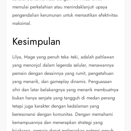
memulai perkelahian atau menindaklanjuti upaya
pengendalian kerumunan untuk memastikan efektivitas
maksimal.
Kesimpulan
Lilya, Mage yang penuh teka -teki, adalah pahlawan
yang menonjol dalam legenda seluler, menawannya
pemain dengan desainnya yang rumit, pengetahuan
yang menarik, dan gameplay dinamis. Penguasaan
sihir dan latar belakangnya yang menarik membuatnya
bukan hanya senjata yang tangguh di medan perang
tetapi juga karakter dengan kedalaman yang
beresonansi dengan komunitas. Dengan memahami
kemampuannya dan menerapkan strategi yang
bijaksana, pemain dapat melepaskan potensi penuh