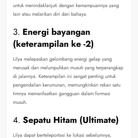
untuk menindaklanjuti dengan kemampuannya yang
lain atau melarikan diri dari bahaya.
3.
Energi bayangan
(keterampilan ke -2)
Lilya melepaskan gelombang energi gelap yang
merusak dan melumpuhkan musuh yang terperangkap
di jalannya. Keterampilan ini sangat penting untuk
pengendalian kerumunan, memungkinkan rekan satu
timnya memanfaatkan gangguan dalam formasi
musuh.
4.
Sepatu Hitam (Ultimate)
Lilya dapat berteleportasi ke lokasi sebelumnya,