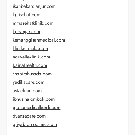
ikanbakarcianjur.com
kpjisehat.com
mitrasehatklinik.com
kpbanjar.com
kemanggisanmedical.com
kliniknirmala.com
nouvelleklinik.com
KainaHealth.com
shabirahusada.com
yadikacare.com
astaclinic.com
ibnusinalombok.com
grahamedicalkurdi.com
dyanzacare.com
griyabromoclinic.com