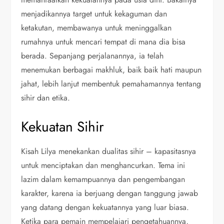
menjadikannya target untuk kekaguman dan
ketakutan, membawanya untuk meninggalkan
rumahnya untuk mencari tempat di mana dia bisa
berada. Sepanjang perjalanannya, ia telah
menemukan berbagai makhluk, baik baik hati maupun
jahat, lebih lanjut membentuk pemahamannya tentang
sihir dan etika.
Kekuatan Sihir
Kisah Lilya menekankan dualitas sihir – kapasitasnya
untuk menciptakan dan menghancurkan. Tema ini
lazim dalam kemampuannya dan pengembangan
karakter, karena ia berjuang dengan tanggung jawab
yang datang dengan kekuatannya yang luar biasa.
Ketika para pemain mempelajari pengetahuannya,