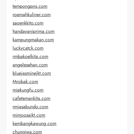
tempongpns.com
roemahkuliner.com
saoenkkito.com
handayaniprima.com
kampungmakan.com
luckycatck.com
rmbakoelkita.com
angelesehan.com
bluejasminejkt.com
Mrobak.com
miekungfu.com
cafetemankita.com
rmjasabundo.com
mimoosajkt.com
kembangkawung.com
chungiwa.com