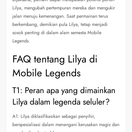
Lilya, mengubah pertempuran mereka dan mengukir
jalan menuju kemenangan. Saat permainan terus
berkembang, demikian pula Lilya, tetap menjadi
sosok penting di dalam alam semesta Mobile
Legends.
FAQ tentang Lilya di
Mobile Legends
T1: Peran apa yang dimainkan
Lilya dalam legenda seluler?
A1: Lilya diklasifikasikan sebagai penyihir,
berspesialisasi dalam menangani kerusakan magis dan