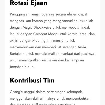
Rotasi Ejaan
Penggunaan kemampuannya secara efisien dapat
menghasilkan kombo yang menghancurkan. Mulailah
dengan Magic Shockwave untuk menyodok, tindak
lanjuti dengan Crescent Moon untuk kontrol area, dan
akhiri dengan Moonlight Immersion untuk
menyembuhkan dan memperkuat serangan Anda.
Bertujuan untuk memaksimalkan manfaat dari pasifnya
untuk meningkatkan kerusakan dan kemampuan
bertahan hidup.
Kontribusi Tim
Chang’e unggul dalam pertarungan kelompok,
menggunakan skill ultimatnya untuk menyembuhkan
dan memberi buff pada rekan satu timnya.