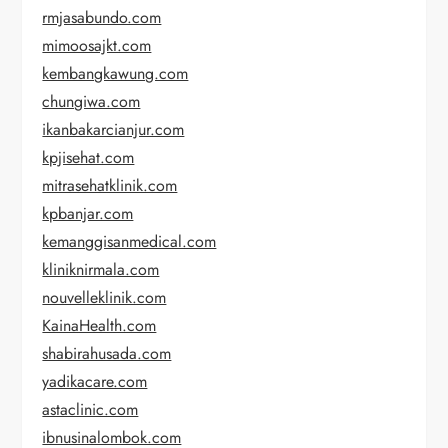
rmjasabundo.com
mimoosajkt.com
kembangkawung.com
chungiwa.com
ikanbakarcianjur.com
kpjisehat.com
mitrasehatklinik.com
kpbanjar.com
kemanggisanmedical.com
kliniknirmala.com
nouvelleklinik.com
KainaHealth.com
shabirahusada.com
yadikacare.com
astaclinic.com
ibnusinalombok.com