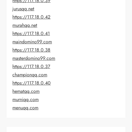
https://117.18.0.39
jurusqq.net
https://117.18.0.42
murahqq.net
https://117.18.0.41
maindomino99.com
https://117.18.0.38
masterdomino99.com
https://117.18.0.37
championqq.com
https://117.18.0.40
hematqq.com
murniqq.com
menuqq.com