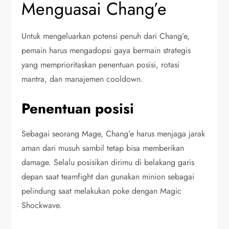
Menguasai Chang’e
Untuk mengeluarkan potensi penuh dari Chang’e,
pemain harus mengadopsi gaya bermain strategis
yang memprioritaskan penentuan posisi, rotasi
mantra, dan manajemen cooldown.
Penentuan posisi
Sebagai seorang Mage, Chang’e harus menjaga jarak
aman dari musuh sambil tetap bisa memberikan
damage. Selalu posisikan dirimu di belakang garis
depan saat teamfight dan gunakan minion sebagai
pelindung saat melakukan poke dengan Magic
Shockwave.