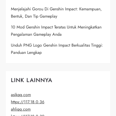
Menjelajahi Gorou Di Genshin Impact: Kemampuan,
Bentuk, Dan Tip Gameplay
10 Mod Genshin Impact Teratas Untuk Meningkatkan
Pengalaman Gameplay Anda
Unduh PNG Logo Genshin Impact Berkualitas Tinggi:
Panduan Lengkap
LINK LAINNYA
asikqq.com
https://117.18.0.36
ahliqq.com