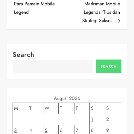
o
Para Pemain Mobile
Marksman Mobile
Legend
Legends: Tips dan
s
Strategi Sukses
t
n
Search
a
SEARCH
v
i
g
August 2026
M
T
W
T
F
S
S
a
1
2
t
3
4
5
6
7
8
9