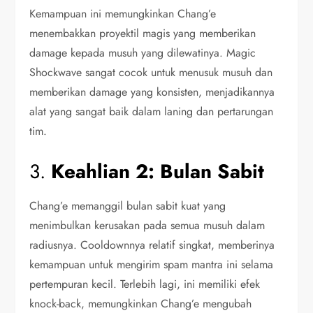
Kemampuan ini memungkinkan Chang’e
menembakkan proyektil magis yang memberikan
damage kepada musuh yang dilewatinya. Magic
Shockwave sangat cocok untuk menusuk musuh dan
memberikan damage yang konsisten, menjadikannya
alat yang sangat baik dalam laning dan pertarungan
tim.
3.
Keahlian 2: Bulan Sabit
Chang’e memanggil bulan sabit kuat yang
menimbulkan kerusakan pada semua musuh dalam
radiusnya. Cooldownnya relatif singkat, memberinya
kemampuan untuk mengirim spam mantra ini selama
pertempuran kecil. Terlebih lagi, ini memiliki efek
knock-back, memungkinkan Chang’e mengubah