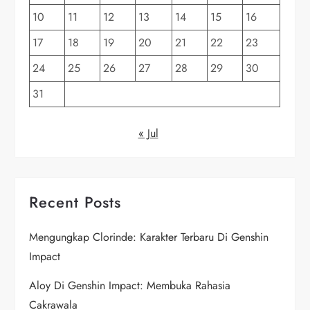
i
10
11
12
13
14
15
16
17
18
19
20
21
22
23
o
24
25
26
27
28
29
30
n
31
« Jul
Recent Posts
Mengungkap Clorinde: Karakter Terbaru Di Genshin
Impact
Aloy Di Genshin Impact: Membuka Rahasia
Cakrawala