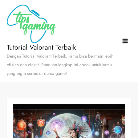
Skip
to
content
Tutorial Valorant Terbaik
Dengan Tutorial Valorant Terbaik, kamu bisa bermain lebih
efisien dan efektif. Panduan lengkap ini cocok untuk kamu
yang ingin serius di dunia game!