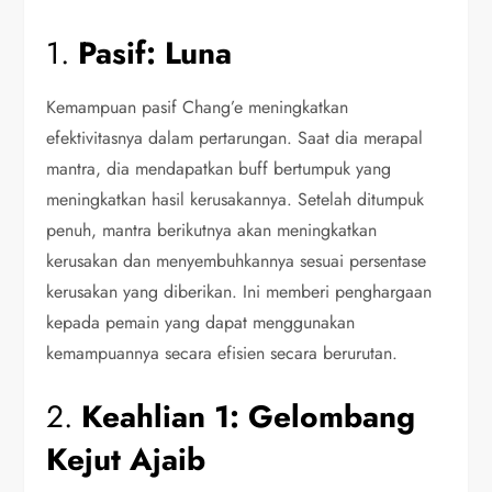
1.
Pasif: Luna
Kemampuan pasif Chang’e meningkatkan
efektivitasnya dalam pertarungan. Saat dia merapal
mantra, dia mendapatkan buff bertumpuk yang
meningkatkan hasil kerusakannya. Setelah ditumpuk
penuh, mantra berikutnya akan meningkatkan
kerusakan dan menyembuhkannya sesuai persentase
kerusakan yang diberikan. Ini memberi penghargaan
kepada pemain yang dapat menggunakan
kemampuannya secara efisien secara berurutan.
2.
Keahlian 1: Gelombang
Kejut Ajaib