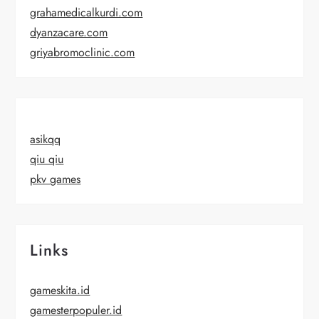
grahamedicalkurdi.com
dyanzacare.com
griyabromoclinic.com
asikqq
qiu qiu
pkv games
Links
gameskita.id
gamesterpopuler.id