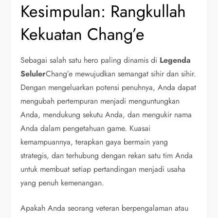
Kesimpulan: Rangkullah
Kekuatan Chang’e
Sebagai salah satu hero paling dinamis di
Legenda
Seluler
Chang’e mewujudkan semangat sihir dan sihir.
Dengan mengeluarkan potensi penuhnya, Anda dapat
mengubah pertempuran menjadi menguntungkan
Anda, mendukung sekutu Anda, dan mengukir nama
Anda dalam pengetahuan game. Kuasai
kemampuannya, terapkan gaya bermain yang
strategis, dan terhubung dengan rekan satu tim Anda
untuk membuat setiap pertandingan menjadi usaha
yang penuh kemenangan.
Apakah Anda seorang veteran berpengalaman atau