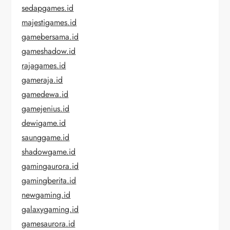
sedapgames.id
majestigames.id
gamebersama.id
gameshadow.id
rajagames.id
gameraja.id
gamedewa.id
gamejenius.id
dewigame.id
saunggame.id
shadowgame.id
gamingaurora.id
gamingberita.id
newgaming.id
galaxygaming.id
gamesaurora.id