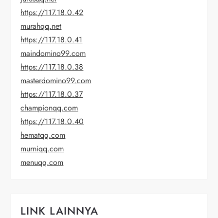
https://117.18.0.42
murahqq.net
https://117.18.0.41
maindomino99.com
https://117.18.0.38
masterdomino99.com
https://117.18.0.37
championqq.com
https://117.18.0.40
hematqq.com
murniqq.com
menuqq.com
LINK LAINNYA