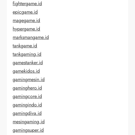
fightergame.id
epicgame.id
magegame.id
hypergame.id
marksmangame.id
tankgame.id
tankgaming.id
gamestanker.id
gamekidos.id
gamingmesin.id
gaminghero.id
gamingcore.id
gamingindo.id
gamingdiva.id
mesingaming.id
gamingsuper.id