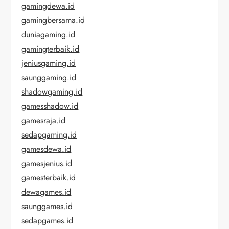
gamingdewa.id
gamingbersama.id
duniagaming.id
gamingterbaik.id
jeniusgaming.id
saunggaming.id
shadowgaming.id
gamesshadow.id
gamesraja.id
sedapgaming.id
gamesdewa.id
gamesjenius.id
gamesterbaik.id
dewagames.id
saunggames.id
sedapgames.id