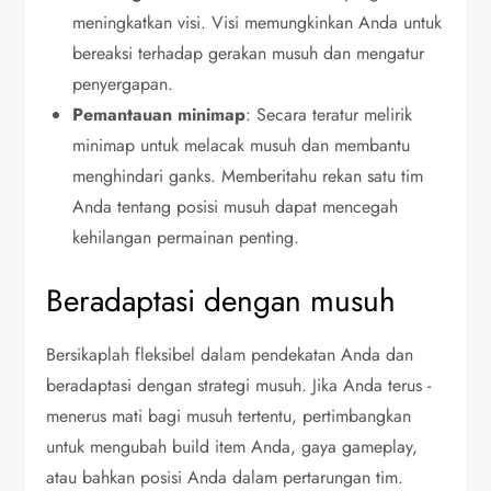
meningkatkan visi. Visi memungkinkan Anda untuk
bereaksi terhadap gerakan musuh dan mengatur
penyergapan.
Pemantauan minimap
: Secara teratur melirik
minimap untuk melacak musuh dan membantu
menghindari ganks. Memberitahu rekan satu tim
Anda tentang posisi musuh dapat mencegah
kehilangan permainan penting.
Beradaptasi dengan musuh
Bersikaplah fleksibel dalam pendekatan Anda dan
beradaptasi dengan strategi musuh. Jika Anda terus -
menerus mati bagi musuh tertentu, pertimbangkan
untuk mengubah build item Anda, gaya gameplay,
atau bahkan posisi Anda dalam pertarungan tim.