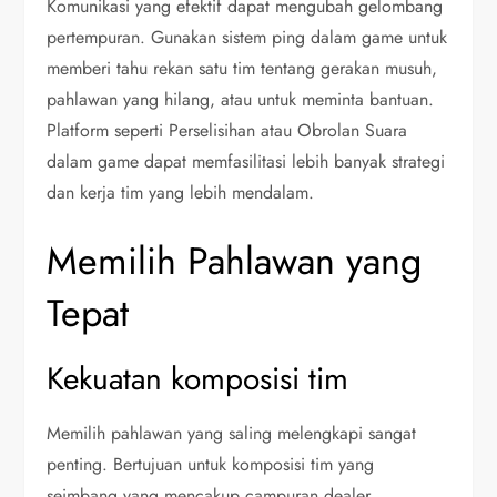
Komunikasi yang efektif dapat mengubah gelombang
pertempuran. Gunakan sistem ping dalam game untuk
memberi tahu rekan satu tim tentang gerakan musuh,
pahlawan yang hilang, atau untuk meminta bantuan.
Platform seperti Perselisihan atau Obrolan Suara
dalam game dapat memfasilitasi lebih banyak strategi
dan kerja tim yang lebih mendalam.
Memilih Pahlawan yang
Tepat
Kekuatan komposisi tim
Memilih pahlawan yang saling melengkapi sangat
penting. Bertujuan untuk komposisi tim yang
seimbang yang mencakup campuran dealer