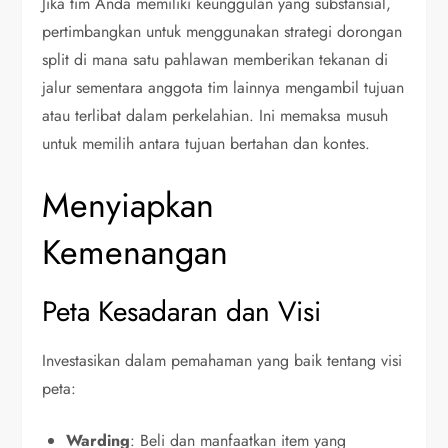
Jika tim Anda memiliki keunggulan yang substansial,
pertimbangkan untuk menggunakan strategi dorongan
split di mana satu pahlawan memberikan tekanan di
jalur sementara anggota tim lainnya mengambil tujuan
atau terlibat dalam perkelahian. Ini memaksa musuh
untuk memilih antara tujuan bertahan dan kontes.
Menyiapkan
Kemenangan
Peta Kesadaran dan Visi
Investasikan dalam pemahaman yang baik tentang visi
peta:
Warding
: Beli dan manfaatkan item yang