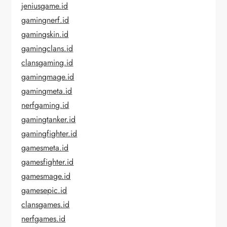
jeniusgame.id
gamingnerf.id
gamingskin.id
gamingclans.id
clansgaming.id
gamingmage.id
gamingmeta.id
nerfgaming.id
gamingtanker.id
gamingfighter.id
gamesmeta.id
gamesfighter.id
gamesmage.id
gamesepic.id
clansgames.id
nerfgames.id