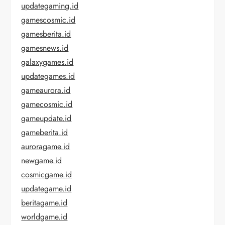
updategaming.id
gamescosmic.id
gamesberita.id
gamesnews.id
galaxygames.id
updategames.id
gameaurora.id
gamecosmic.id
gameupdate.id
gameberita.id
auroragame.id
newgame.id
cosmicgame.id
updategame.id
beritagame.id
worldgame.id