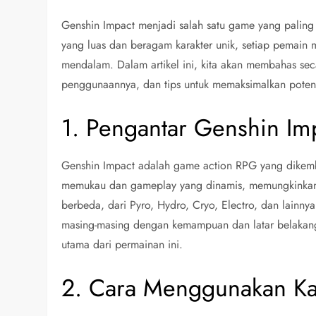
Genshin Impact menjadi salah satu game yang paling 
yang luas dan beragam karakter unik, setiap pemain m
mendalam. Dalam artikel ini, kita akan membahas seca
penggunaannya, dan tips untuk memaksimalkan potensi 
1. Pengantar Genshin Im
Genshin Impact adalah game action RPG yang dikemb
memukau dan gameplay yang dinamis, memungkinkan p
berbeda, dari Pyro, Hydro, Cryo, Electro, dan lainny
masing-masing dengan kemampuan dan latar belakangny
utama dari permainan ini.
2. Cara Menggunakan Kar