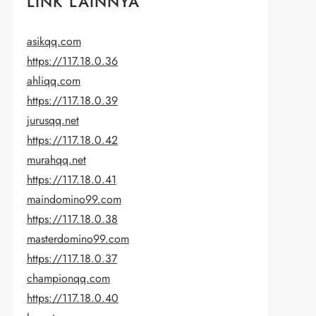
LINK LAINNYA
asikqq.com
https://117.18.0.36
ahliqq.com
https://117.18.0.39
jurusqq.net
https://117.18.0.42
murahqq.net
https://117.18.0.41
maindomino99.com
https://117.18.0.38
masterdomino99.com
https://117.18.0.37
championqq.com
https://117.18.0.40