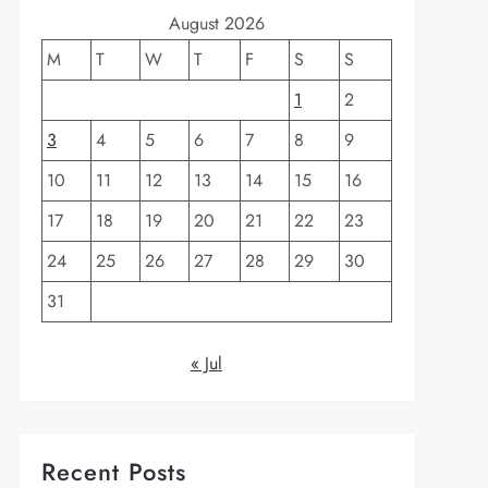
August 2026
M
T
W
T
F
S
S
1
2
3
4
5
6
7
8
9
10
11
12
13
14
15
16
17
18
19
20
21
22
23
24
25
26
27
28
29
30
31
« Jul
Recent Posts