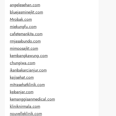
angelesehan.com
bluejasminejkt.com
Mrobak.com
miekungfu.com
cafetemankita.com
rmjasabundo.com
mimoosajkt.com
kembangkawung.com
chungiwa.com
ikanbakarcianjur.com
kpjisehat.com
mitrasehatklinik.com
kpbanjar.com
kemanggisanmedical.com
kliniknirmala.com
nouvelleklinik.com