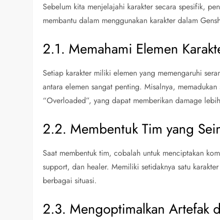
Sebelum kita menjelajahi karakter secara spesifik, p
membantu dalam menggunakan karakter dalam Gensh
2.1. Memahami Elemen Karakt
Setiap karakter miliki elemen yang memengaruhi ser
antara elemen sangat penting. Misalnya, memadukan
“Overloaded”, yang dapat memberikan damage lebih
2.2. Membentuk Tim yang Se
Saat membentuk tim, cobalah untuk menciptakan komb
support, dan healer. Memiliki setidaknya satu karak
berbagai situasi.
2.3. Mengoptimalkan Artefak d