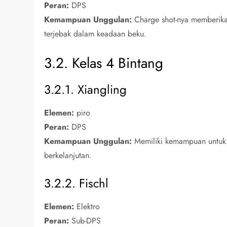
Peran:
DPS
Kemampuan Unggulan:
Charge shot-nya memberika
terjebak dalam keadaan beku.
3.2. Kelas 4 Bintang
3.2.1. Xiangling
Elemen:
piro
Peran:
DPS
Kemampuan Unggulan:
Memiliki kemampuan untuk
berkelanjutan.
3.2.2. Fischl
Elemen:
Elektro
Peran:
Sub-DPS