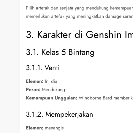
Pilih artefak dan senjata yang mendukung kemampuan 
memerlukan artefak yang meningkatkan damage seran
3. Karakter di Genshin I
3.1. Kelas 5 Bintang
3.1.1. Venti
Elemen:
Ini dia
Peran:
Mendukung
Kemampuan Unggulan:
Windborne Bard memberikan 
3.1.2. Mempekerjakan
Elemen:
menangis