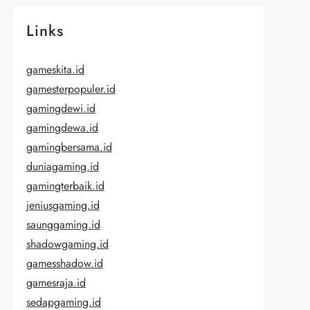
Links
gameskita.id
gamesterpopuler.id
gamingdewi.id
gamingdewa.id
gamingbersama.id
duniagaming.id
gamingterbaik.id
jeniusgaming.id
saunggaming.id
shadowgaming.id
gamesshadow.id
gamesraja.id
sedapgaming.id