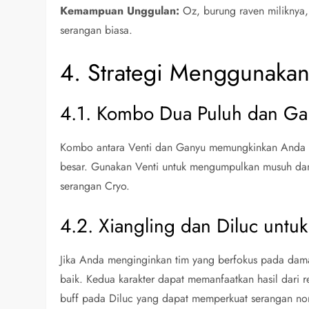
Kemampuan Unggulan:
Oz, burung raven miliknya,
serangan biasa.
4. Strategi Menggunakan
4.1. Kombo Dua Puluh dan G
Kombo antara Venti dan Ganyu memungkinkan Anda u
besar. Gunakan Venti untuk mengumpulkan musuh dan
serangan Cryo.
4.2. Xiangling dan Diluc untu
Jika Anda menginginkan tim yang berfokus pada dama
baik. Kedua karakter dapat memanfaatkan hasil dari r
buff pada Diluc yang dapat memperkuat serangan no