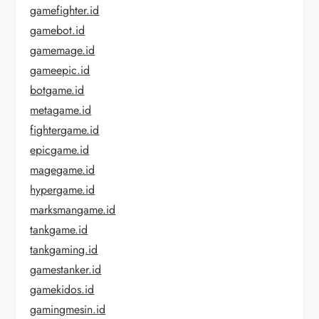
gamefighter.id
gamebot.id
gamemage.id
gameepic.id
botgame.id
metagame.id
fightergame.id
epicgame.id
magegame.id
hypergame.id
marksmangame.id
tankgame.id
tankgaming.id
gamestanker.id
gamekidos.id
gamingmesin.id