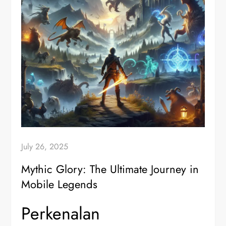
July 26, 2025
Mythic Glory: The Ultimate Journey in
Mobile Legends
Perkenalan