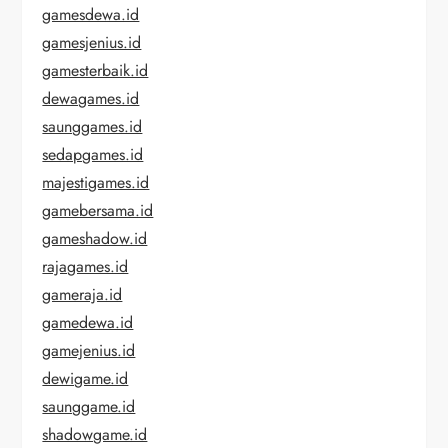
gamesdewa.id
gamesjenius.id
gamesterbaik.id
dewagames.id
saunggames.id
sedapgames.id
majestigames.id
gamebersama.id
gameshadow.id
rajagames.id
gameraja.id
gamedewa.id
gamejenius.id
dewigame.id
saunggame.id
shadowgame.id