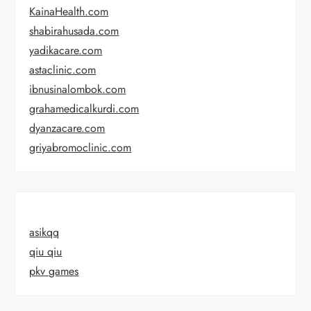
KainaHealth.com
shabirahusada.com
yadikacare.com
astaclinic.com
ibnusinalombok.com
grahamedicalkurdi.com
dyanzacare.com
griyabromoclinic.com
asikqq
qiu qiu
pkv games