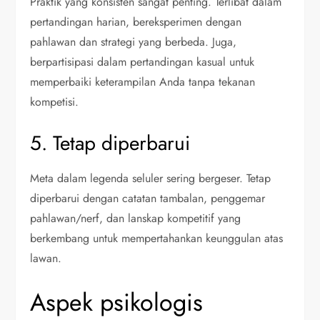
Praktik yang konsisten sangat penting. Terlibat dalam
pertandingan harian, bereksperimen dengan
pahlawan dan strategi yang berbeda. Juga,
berpartisipasi dalam pertandingan kasual untuk
memperbaiki keterampilan Anda tanpa tekanan
kompetisi.
5. Tetap diperbarui
Meta dalam legenda seluler sering bergeser. Tetap
diperbarui dengan catatan tambalan, penggemar
pahlawan/nerf, dan lanskap kompetitif yang
berkembang untuk mempertahankan keunggulan atas
lawan.
Aspek psikologis