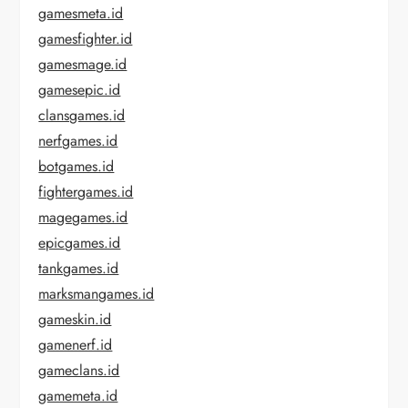
gamesmeta.id
gamesfighter.id
gamesmage.id
gamesepic.id
clansgames.id
nerfgames.id
botgames.id
fightergames.id
magegames.id
epicgames.id
tankgames.id
marksmangames.id
gameskin.id
gamenerf.id
gameclans.id
gamemeta.id