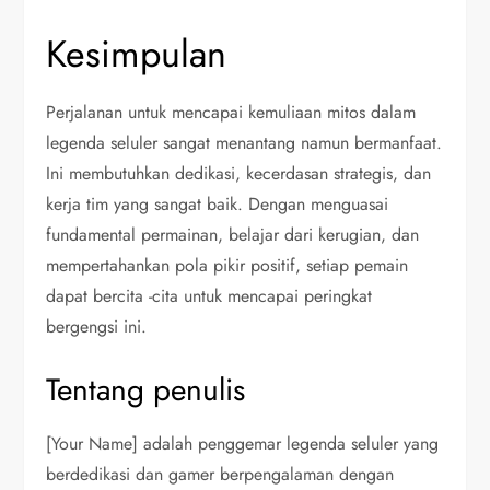
Kesimpulan
Perjalanan untuk mencapai kemuliaan mitos dalam
legenda seluler sangat menantang namun bermanfaat.
Ini membutuhkan dedikasi, kecerdasan strategis, dan
kerja tim yang sangat baik. Dengan menguasai
fundamental permainan, belajar dari kerugian, dan
mempertahankan pola pikir positif, setiap pemain
dapat bercita -cita untuk mencapai peringkat
bergengsi ini.
Tentang penulis
[Your Name] adalah penggemar legenda seluler yang
berdedikasi dan gamer berpengalaman dengan