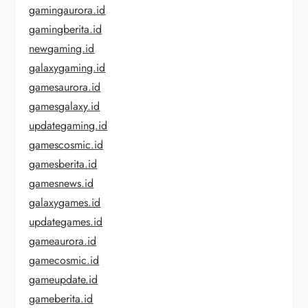
gamingaurora.id
gamingberita.id
newgaming.id
galaxygaming.id
gamesaurora.id
gamesgalaxy.id
updategaming.id
gamescosmic.id
gamesberita.id
gamesnews.id
galaxygames.id
updategames.id
gameaurora.id
gamecosmic.id
gameupdate.id
gameberita.id