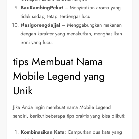
BauKambingPekat
– Menyiratkan aroma yang
tidak sedap, tetapi terdengar lucu.
Nasigorengdajjal
– Menggabungkan makanan
dengan karakter yang menakutkan, menghasilkan
ironi yang lucu.
tips Membuat Nama
Mobile Legend yang
Unik
Jika Anda ingin membuat nama Mobile Legend
sendiri, berikut beberapa tips praktis yang bisa diikuti:
Kombinasikan Kata
: Campurkan dua kata yang