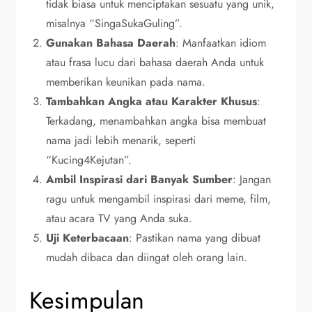
tidak biasa untuk menciptakan sesuatu yang unik,
misalnya “SingaSukaGuling”.
Gunakan Bahasa Daerah
: Manfaatkan idiom
atau frasa lucu dari bahasa daerah Anda untuk
memberikan keunikan pada nama.
Tambahkan Angka atau Karakter Khusus
:
Terkadang, menambahkan angka bisa membuat
nama jadi lebih menarik, seperti
“Kucing4Kejutan”.
Ambil Inspirasi dari Banyak Sumber
: Jangan
ragu untuk mengambil inspirasi dari meme, film,
atau acara TV yang Anda suka.
Uji Keterbacaan
: Pastikan nama yang dibuat
mudah dibaca dan diingat oleh orang lain.
Kesimpulan