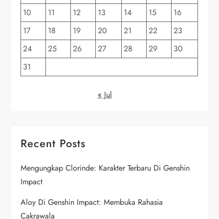
t
10
11
12
13
14
15
16
i
17
18
19
20
21
22
23
o
24
25
26
27
28
29
30
31
n
« Jul
Recent Posts
Mengungkap Clorinde: Karakter Terbaru Di Genshin
Impact
Aloy Di Genshin Impact: Membuka Rahasia
Cakrawala