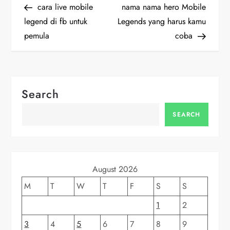
Post
Post
cara live mobile
nama nama hero Mobile
o
legend di fb untuk
Legends yang harus kamu
pemula
coba
s
t
n
Search
a
SEARCH
v
i
August 2026
g
M
T
W
T
F
S
S
1
2
a
3
4
5
6
7
8
9