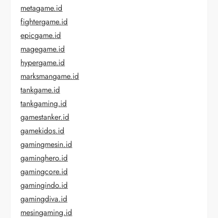
metagame.id
fightergame.id
epicgame.id
magegame.id
hypergame.id
marksmangame.id
tankgame.id
tankgaming.id
gamestanker.id
gamekidos.id
gamingmesin.id
gaminghero.id
gamingcore.id
gamingindo.id
gamingdiva.id
mesingaming.id