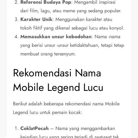
Referensi Budaya Pop
: Mengambil inspirasi
dari film, lagu, atau meme yang sedang populer.
Karakter Unik
: Menggunakan karakter atau
tokoh fiktif yang dikenal sebagai lucu atau konyol.
Memasukkan unsur kebodohan
: Nama -nama
yang berisi unsur -unsur ketidaktahuan, tetapi tetap
membuat orang tersenyum.
Rekomendasi Nama
Mobile Legend Lucu
Berikut adalah beberapa rekomendasi nama Mobile
Legend lucu untuk pemain kocak:
CoklatPecah
– Nama yang menggambarkan
kejadian lucu yang sering terjadi di saat-saat tak