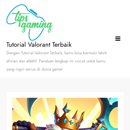
Skip
to
content
Tutorial Valorant Terbaik
Dengan Tutorial Valorant Terbaik, kamu bisa bermain lebih
efisien dan efektif. Panduan lengkap ini cocok untuk kamu
yang ingin serius di dunia game!