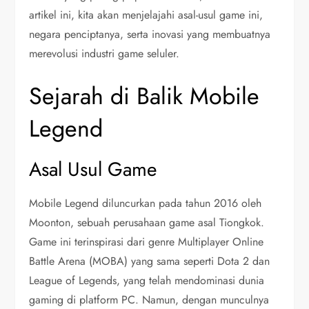
artikel ini, kita akan menjelajahi asal-usul game ini,
negara penciptanya, serta inovasi yang membuatnya
merevolusi industri game seluler.
Sejarah di Balik Mobile
Legend
Asal Usul Game
Mobile Legend diluncurkan pada tahun 2016 oleh
Moonton, sebuah perusahaan game asal Tiongkok.
Game ini terinspirasi dari genre Multiplayer Online
Battle Arena (MOBA) yang sama seperti Dota 2 dan
League of Legends, yang telah mendominasi dunia
gaming di platform PC. Namun, dengan munculnya