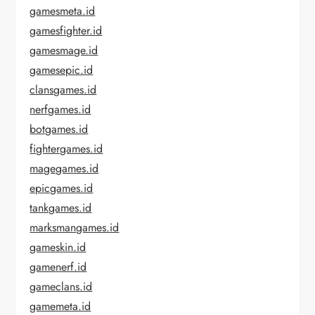
gamesmeta.id
gamesfighter.id
gamesmage.id
gamesepic.id
clansgames.id
nerfgames.id
botgames.id
fightergames.id
magegames.id
epicgames.id
tankgames.id
marksmangames.id
gameskin.id
gamenerf.id
gameclans.id
gamemeta.id