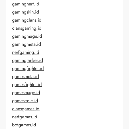
gamingnerf.id
gamingskin.id
gamingclans.id
clansgaming.id
gamingmage.id
gamingmeta.id
nerfgaming.id
gamingtanker.id
gamingfighter.id
gamesmeta.id
gamesfighter.id
gamesmage.id
gamesepic.id
clansgames.id
nerfgames.id
botgames.id