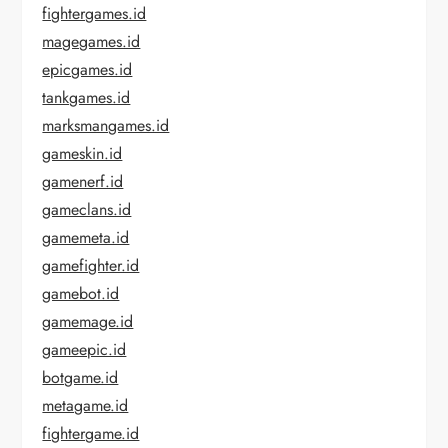
fightergames.id
magegames.id
epicgames.id
tankgames.id
marksmangames.id
gameskin.id
gamenerf.id
gameclans.id
gamemeta.id
gamefighter.id
gamebot.id
gamemage.id
gameepic.id
botgame.id
metagame.id
fightergame.id