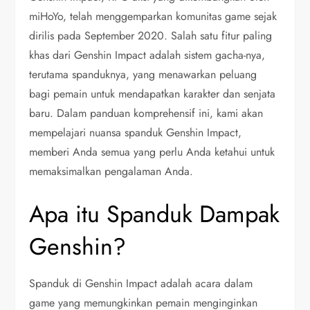
miHoYo, telah menggemparkan komunitas game sejak
dirilis pada September 2020. Salah satu fitur paling
khas dari Genshin Impact adalah sistem gacha-nya,
terutama spanduknya, yang menawarkan peluang
bagi pemain untuk mendapatkan karakter dan senjata
baru. Dalam panduan komprehensif ini, kami akan
mempelajari nuansa spanduk Genshin Impact,
memberi Anda semua yang perlu Anda ketahui untuk
memaksimalkan pengalaman Anda.
Apa itu Spanduk Dampak
Genshin?
Spanduk di Genshin Impact adalah acara dalam
game yang memungkinkan pemain menginginkan