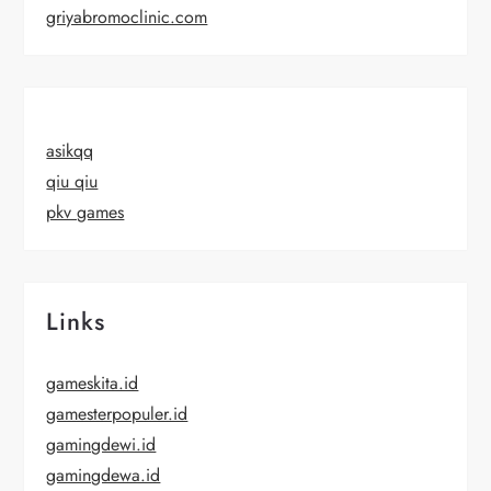
griyabromoclinic.com
asikqq
qiu qiu
pkv games
Links
gameskita.id
gamesterpopuler.id
gamingdewi.id
gamingdewa.id