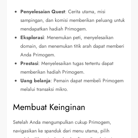
Penyelesaian Quest
: Cerita utama, misi
sampingan, dan komisi memberikan peluang untuk
mendapatkan hadiah Primogem.
Eksplorasi
: Menemukan peti, menyelesaikan
domain, dan menemukan titik arah dapat memberi
Anda Primogem.
Prestasi
: Menyelesaikan tugas tertentu dapat
memberikan hadiah Primogem.
Uang belanja
: Pemain dapat membeli Primogem
melalui transaksi mikro.
Membuat Keinginan
Setelah Anda mengumpulkan cukup Primogem,
navigasikan ke spanduk dari menu utama, pilih