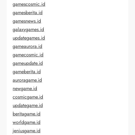
gamescosmic.id
gamesberita.id
gamesnews.id
galaxygames.id
updategames.id
gameaurora.id
gamecosmic.id
gameupdate.id
gameberita.id
auroragame.id
newgame.id
cosmicgame.id
updategame.id
beritagame.id
worldgame.id
jeniusgame.id