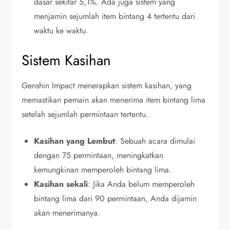
dasar sekitar 5,1%. Ada juga sistem yang
menjamin sejumlah item bintang 4 tertentu dari
waktu ke waktu.
Sistem Kasihan
Genshin Impact menerapkan sistem kasihan, yang
memastikan pemain akan menerima item bintang lima
setelah sejumlah permintaan tertentu.
Kasihan yang Lembut
: Sebuah acara dimulai
dengan 75 permintaan, meningkatkan
kemungkinan memperoleh bintang lima.
Kasihan sekali
: Jika Anda belum memperoleh
bintang lima dari 90 permintaan, Anda dijamin
akan menerimanya.