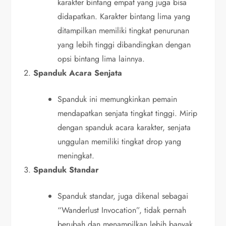
karakter bintang empat yang juga bisa
didapatkan. Karakter bintang lima yang
ditampilkan memiliki tingkat penurunan
yang lebih tinggi dibandingkan dengan
opsi bintang lima lainnya.
Spanduk Acara Senjata
Spanduk ini memungkinkan pemain
mendapatkan senjata tingkat tinggi. Mirip
dengan spanduk acara karakter, senjata
unggulan memiliki tingkat drop yang
meningkat.
Spanduk Standar
Spanduk standar, juga dikenal sebagai
“Wanderlust Invocation”, tidak pernah
berubah dan menampilkan lebih banyak