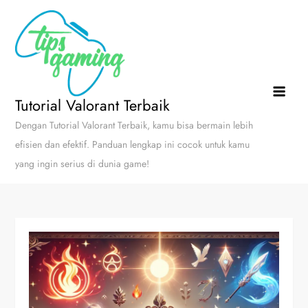
Skip
to
content
Tutorial Valorant Terbaik
Dengan Tutorial Valorant Terbaik, kamu bisa bermain lebih
efisien dan efektif. Panduan lengkap ini cocok untuk kamu
yang ingin serius di dunia game!