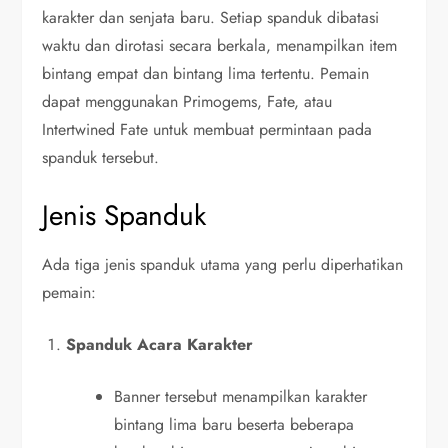
karakter dan senjata baru. Setiap spanduk dibatasi
waktu dan dirotasi secara berkala, menampilkan item
bintang empat dan bintang lima tertentu. Pemain
dapat menggunakan Primogems, Fate, atau
Intertwined Fate untuk membuat permintaan pada
spanduk tersebut.
Jenis Spanduk
Ada tiga jenis spanduk utama yang perlu diperhatikan
pemain:
Spanduk Acara Karakter
Banner tersebut menampilkan karakter
bintang lima baru beserta beberapa