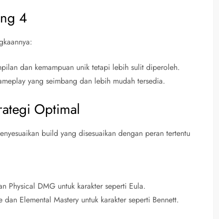
ang 4
ngkaannya:
pilan dan kemampuan unik tetapi lebih sulit diperoleh.
eplay yang seimbang dan lebih mudah tersedia.
rategi Optimal
enyesuaikan build yang disesuaikan dengan peran tertentu
an Physical DMG untuk karakter seperti Eula.
e dan Elemental Mastery untuk karakter seperti Bennett.