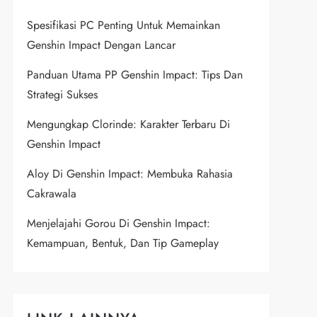
Spesifikasi PC Penting Untuk Memainkan
Genshin Impact Dengan Lancar
Panduan Utama PP Genshin Impact: Tips Dan
Strategi Sukses
Mengungkap Clorinde: Karakter Terbaru Di
Genshin Impact
Aloy Di Genshin Impact: Membuka Rahasia
Cakrawala
Menjelajahi Gorou Di Genshin Impact:
Kemampuan, Bentuk, Dan Tip Gameplay