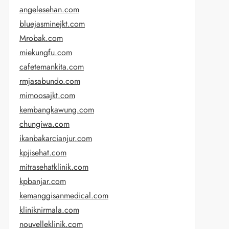
angelesehan.com
bluejasminejkt.com
Mrobak.com
miekungfu.com
cafetemankita.com
rmjasabundo.com
mimoosajkt.com
kembangkawung.com
chungiwa.com
ikanbakarcianjur.com
kpjisehat.com
mitrasehatklinik.com
kpbanjar.com
kemanggisanmedical.com
kliniknirmala.com
nouvelleklinik.com