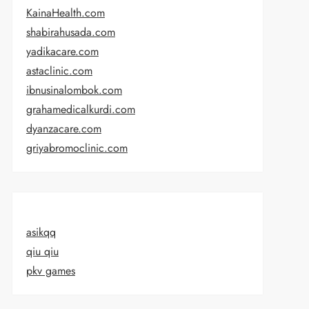
KainaHealth.com
shabirahusada.com
yadikacare.com
astaclinic.com
ibnusinalombok.com
grahamedicalkurdi.com
dyanzacare.com
griyabromoclinic.com
asikqq
qiu qiu
pkv games