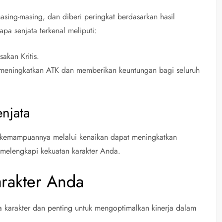
sing-masing, dan diberi peringkat berdasarkan hasil
a senjata terkenal meliputi:
akan Kritis.
meningkatkan ATK dan memberikan keuntungan bagi seluruh
enjata
 kemampuannya melalui kenaikan dapat meningkatkan
ng melengkapi kekuatan karakter Anda.
arakter Anda
a karakter dan penting untuk mengoptimalkan kinerja dalam