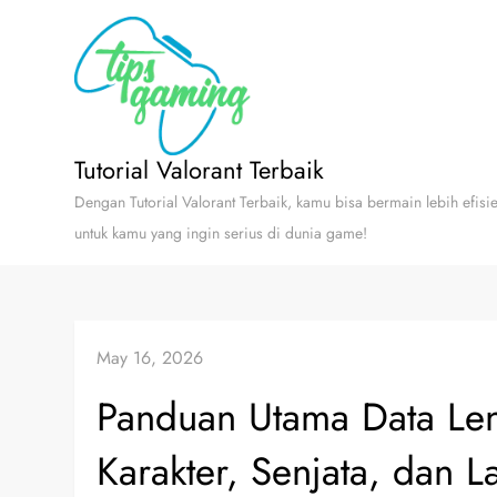
Skip
to
content
Tutorial Valorant Terbaik
Dengan Tutorial Valorant Terbaik, kamu bisa bermain lebih efisi
untuk kamu yang ingin serius di dunia game!
May 16, 2026
Panduan Utama Data Len
Karakter, Senjata, dan L