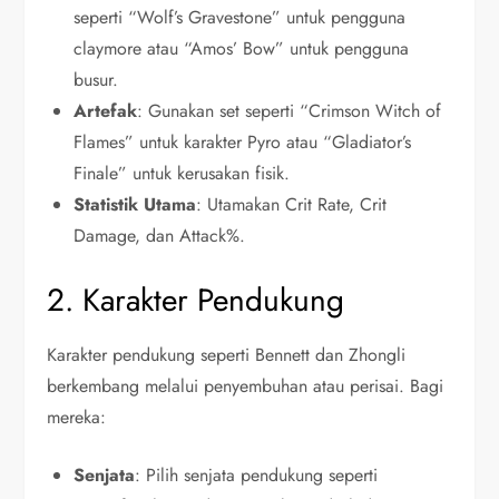
seperti “Wolf’s Gravestone” untuk pengguna
claymore atau “Amos’ Bow” untuk pengguna
busur.
Artefak
: Gunakan set seperti “Crimson Witch of
Flames” untuk karakter Pyro atau “Gladiator’s
Finale” untuk kerusakan fisik.
Statistik Utama
: Utamakan Crit Rate, Crit
Damage, dan Attack%.
2. Karakter Pendukung
Karakter pendukung seperti Bennett dan Zhongli
berkembang melalui penyembuhan atau perisai. Bagi
mereka:
Senjata
: Pilih senjata pendukung seperti