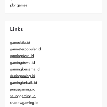
pkv games
Links
gameskita.id
gamesterpopuler.id
gamingdewi.id
gamingdewa.id
gamingbersama.id
duniagaming.id
gamingterbaik.id
jeniusgaming.id
saunggaming.id
shadowgaming.id