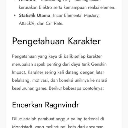
kerusakan Elektro serta kemampuan reaksi elemen.
Statistik Utama
: Incar Elemental Mastery,
Attack%, ​​dan Crit Rate.
Pengetahuan Karakter
Pengetahuan yang kaya di balik setiap karakter
merupakan aspek penting dari daya tarik Genshin
Impact. Karakter sering kali datang dengan latar
belakang, motivasi, dan koneksi uniknya ke narasi
keseluruhan game. Berikut beberapa contohnya:
Encerkan Ragnvindr
Diluc adalah pembuat anggur paling terkenal di
Mondstadt, yang melindungi kota dari ancaman