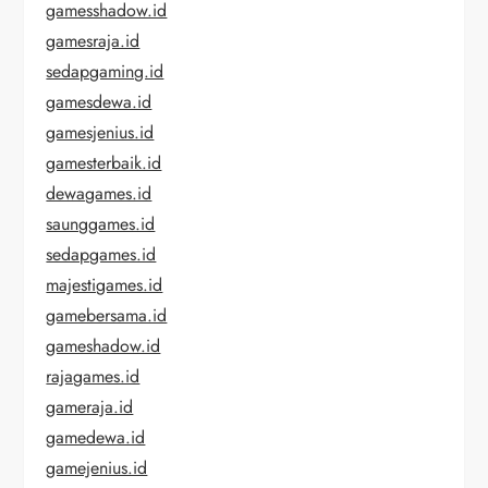
gamesshadow.id
gamesraja.id
sedapgaming.id
gamesdewa.id
gamesjenius.id
gamesterbaik.id
dewagames.id
saunggames.id
sedapgames.id
majestigames.id
gamebersama.id
gameshadow.id
rajagames.id
gameraja.id
gamedewa.id
gamejenius.id