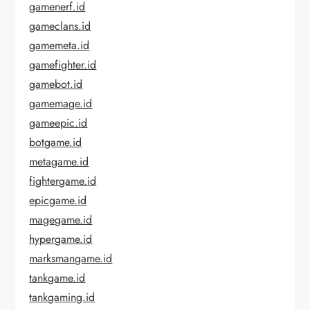
gamenerf.id
gameclans.id
gamemeta.id
gamefighter.id
gamebot.id
gamemage.id
gameepic.id
botgame.id
metagame.id
fightergame.id
epicgame.id
magegame.id
hypergame.id
marksmangame.id
tankgame.id
tankgaming.id