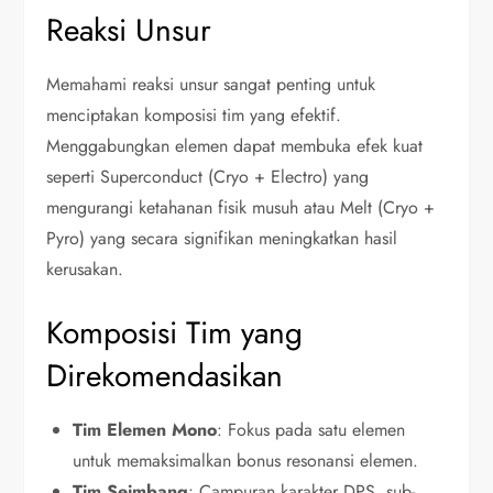
Reaksi Unsur
Memahami reaksi unsur sangat penting untuk
menciptakan komposisi tim yang efektif.
Menggabungkan elemen dapat membuka efek kuat
seperti Superconduct (Cryo + Electro) yang
mengurangi ketahanan fisik musuh atau Melt (Cryo +
Pyro) yang secara signifikan meningkatkan hasil
kerusakan.
Komposisi Tim yang
Direkomendasikan
Tim Elemen Mono
: Fokus pada satu elemen
untuk memaksimalkan bonus resonansi elemen.
Tim Seimbang
: Campuran karakter DPS, sub-