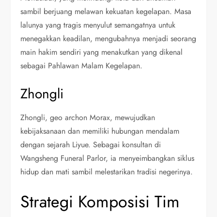
sambil berjuang melawan kekuatan kegelapan. Masa
lalunya yang tragis menyulut semangatnya untuk
menegakkan keadilan, mengubahnya menjadi seorang
main hakim sendiri yang menakutkan yang dikenal
sebagai Pahlawan Malam Kegelapan.
Zhongli
Zhongli, geo archon Morax, mewujudkan
kebijaksanaan dan memiliki hubungan mendalam
dengan sejarah Liyue. Sebagai konsultan di
Wangsheng Funeral Parlor, ia menyeimbangkan siklus
hidup dan mati sambil melestarikan tradisi negerinya.
Strategi Komposisi Tim