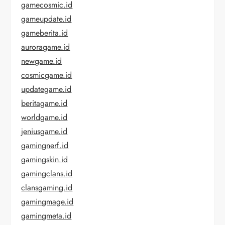
gamecosmic.id
gameupdate.id
gameberita.id
auroragame.id
newgame.id
cosmicgame.id
updategame.id
beritagame.id
worldgame.id
jeniusgame.id
gamingnerf.id
gamingskin.id
gamingclans.id
clansgaming.id
gamingmage.id
gamingmeta.id