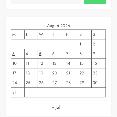
v
i
August 2026
g
M
T
W
T
F
S
S
1
2
a
3
4
5
6
7
8
9
t
10
11
12
13
14
15
16
i
17
18
19
20
21
22
23
o
24
25
26
27
28
29
30
31
n
« Jul