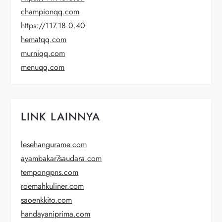
championqq.com
https://117.18.0.40
hematqq.com
murniqq.com
menuqq.com
LINK LAINNYA
lesehangurame.com
ayambakar7saudara.com
tempongpns.com
roemahkuliner.com
saoenkkito.com
handayaniprima.com