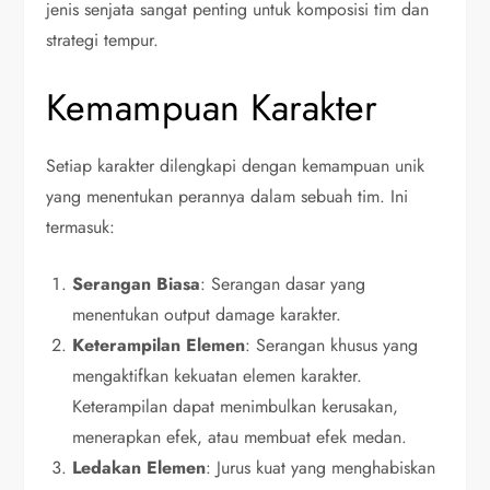
jenis senjata sangat penting untuk komposisi tim dan
strategi tempur.
Kemampuan Karakter
Setiap karakter dilengkapi dengan kemampuan unik
yang menentukan perannya dalam sebuah tim. Ini
termasuk:
Serangan Biasa
: Serangan dasar yang
menentukan output damage karakter.
Keterampilan Elemen
: Serangan khusus yang
mengaktifkan kekuatan elemen karakter.
Keterampilan dapat menimbulkan kerusakan,
menerapkan efek, atau membuat efek medan.
Ledakan Elemen
: Jurus kuat yang menghabiskan