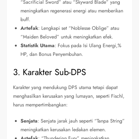
“Sacrificial Sword” atau “Skyward Blade” yang
meningkatkan regenerasi energi atau memberikan
buff.
Artefak
: Lengkapi set “Noblesse Oblige” atau
“Maiden Beloved” untuk meningkatkan efek.
Statistik Utama
: Fokus pada Isi Ulang Energi,%
HP, dan Bonus Penyembuhan.
3. Karakter Sub-DPS
Karakter yang mendukung DPS utama tetapi dapat
menghasilkan kerusakan yang lumayan, seperti Fischl,
harus mempertimbangkan:
Senjata
: Senjata jarak jauh seperti “Tanpa String”
meningkatkan kerusakan ledakan elemen.
Artefak
: “Thundering Fury” meningkatkan