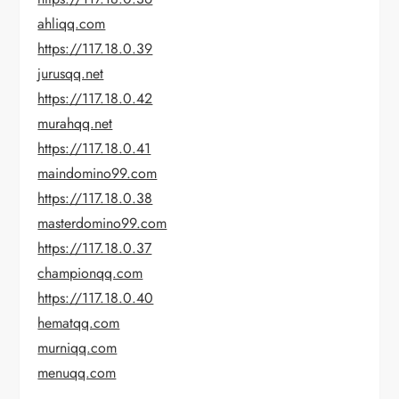
ahliqq.com
https://117.18.0.39
jurusqq.net
https://117.18.0.42
murahqq.net
https://117.18.0.41
maindomino99.com
https://117.18.0.38
masterdomino99.com
https://117.18.0.37
championqq.com
https://117.18.0.40
hematqq.com
murniqq.com
menuqq.com