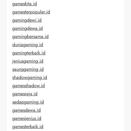
gameskita.id
gamesterpopuler.id
gamingdewi.id
gamingdewa.id
gamingbersama.id
duniagaming.id
gamingterbaik.id
jeniusgaming.id
saunggaming.id
shadowgaming.id
gamesshadow.id
gamesraja.id
sedapgaming.id
gamesdewa.id
gamesjenius.id
gamesterbaik.id