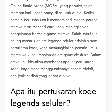
Online Battle Arena (MOBA) yang populer, telah
merebut hati jutaan orang di seluruh dunia. Ketika
pemain berusaha untuk mendominasi medan perang,
mereka terus mencari cara untuk meningkatkan
pengalaman bermain game mereka. Salah satu fitur
paling menarik dalam legenda seluler adalah sistem
pertukaran kode, yang memungkinkan pemain untuk
membuka kunci imbalan dalam game eksklusif. Dalam
artikel ini, kita akan membahas apa itu pertukaran
kode, bagaimana menggunakannya secara efektif,
dan jenis hadiah yang dapat dibuka.
Apa itu pertukaran kode
legenda seluler?