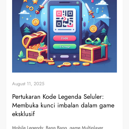
August 11, 2025
Pertukaran Kode Legenda Seluler:
Membuka kunci imbalan dalam game
eksklusif
Mobile Legends: Bang Bang, game Multiplayer