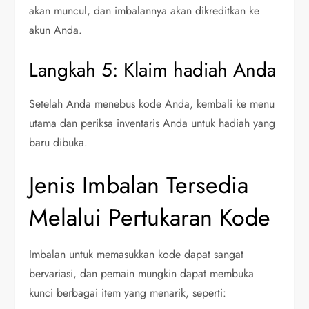
akan muncul, dan imbalannya akan dikreditkan ke
akun Anda.
Langkah 5: Klaim hadiah Anda
Setelah Anda menebus kode Anda, kembali ke menu
utama dan periksa inventaris Anda untuk hadiah yang
baru dibuka.
Jenis Imbalan Tersedia
Melalui Pertukaran Kode
Imbalan untuk memasukkan kode dapat sangat
bervariasi, dan pemain mungkin dapat membuka
kunci berbagai item yang menarik, seperti: