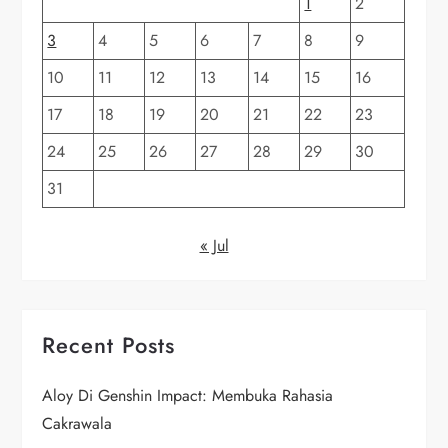
1
2
a
3
4
5
6
7
8
9
t
10
11
12
13
14
15
16
i
17
18
19
20
21
22
23
o
24
25
26
27
28
29
30
31
n
« Jul
Recent Posts
Aloy Di Genshin Impact: Membuka Rahasia
Cakrawala