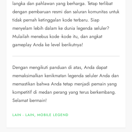
langka dan pahlawan yang berharga. Tetap terlibat
dengan pembaruan resmi dan saluran komunitas untuk
tidak pernah ketinggalan kode terbaru. Siap
menyelam lebih dalam ke dunia legenda seluler?
Mulailah menebus kode -kode itu, dan angkat
gameplay Anda ke level berikutnya!
Dengan mengikuti panduan di atas, Anda dapat
memaksimalkan kenikmatan legenda seluler Anda dan
memastikan bahwa Anda tetap menjadi pemain yang
kompetitif di medan perang yang terus berkembang.
Selamat bermain!
,
LAIN - LAIN
MOBILE LEGEND