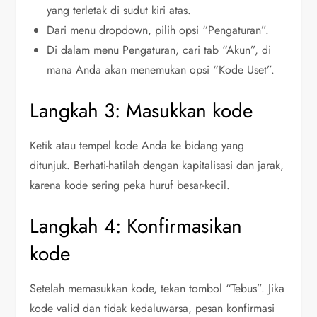
yang terletak di sudut kiri atas.
Dari menu dropdown, pilih opsi “Pengaturan”.
Di dalam menu Pengaturan, cari tab “Akun”, di
mana Anda akan menemukan opsi “Kode Uset”.
Langkah 3: Masukkan kode
Ketik atau tempel kode Anda ke bidang yang
ditunjuk. Berhati-hatilah dengan kapitalisasi dan jarak,
karena kode sering peka huruf besar-kecil.
Langkah 4: Konfirmasikan
kode
Setelah memasukkan kode, tekan tombol “Tebus”. Jika
kode valid dan tidak kedaluwarsa, pesan konfirmasi