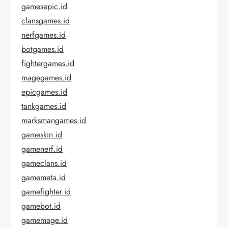
gamesepic.id
clansgames.id
nerfgames.id
botgames.id
fightergames.id
magegames.id
epicgames.id
tankgames.id
marksmangames.id
gameskin.id
gamenerf.id
gameclans.id
gamemeta.id
gamefighter.id
gamebot.id
gamemage.id