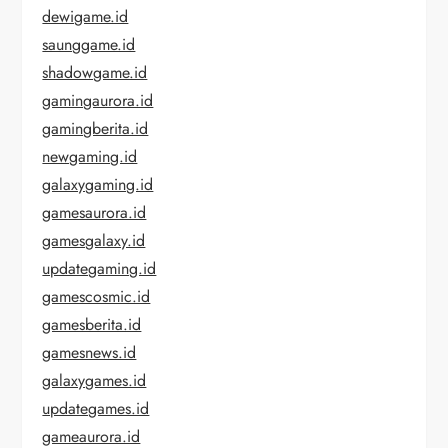
dewigame.id
saunggame.id
shadowgame.id
gamingaurora.id
gamingberita.id
newgaming.id
galaxygaming.id
gamesaurora.id
gamesgalaxy.id
updategaming.id
gamescosmic.id
gamesberita.id
gamesnews.id
galaxygames.id
updategames.id
gameaurora.id