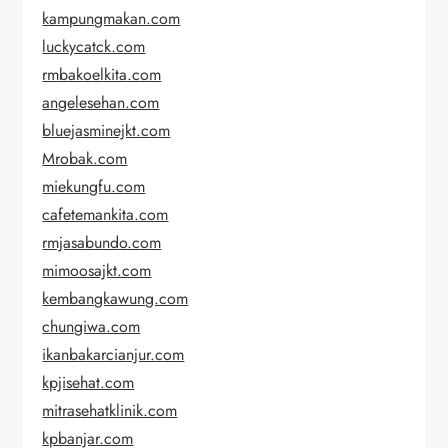
kampungmakan.com
luckycatck.com
rmbakoelkita.com
angelesehan.com
bluejasminejkt.com
Mrobak.com
miekungfu.com
cafetemankita.com
rmjasabundo.com
mimoosajkt.com
kembangkawung.com
chungiwa.com
ikanbakarcianjur.com
kpjisehat.com
mitrasehatklinik.com
kpbanjar.com