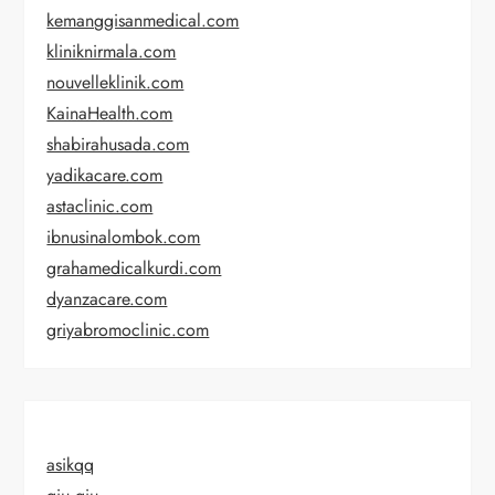
kemanggisanmedical.com
kliniknirmala.com
nouvelleklinik.com
KainaHealth.com
shabirahusada.com
yadikacare.com
astaclinic.com
ibnusinalombok.com
grahamedicalkurdi.com
dyanzacare.com
griyabromoclinic.com
asikqq