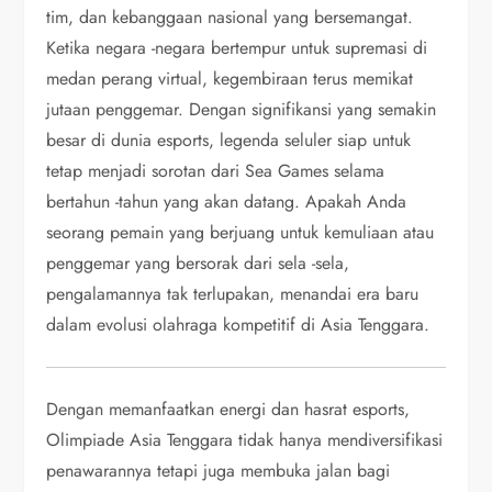
tim, dan kebanggaan nasional yang bersemangat.
Ketika negara -negara bertempur untuk supremasi di
medan perang virtual, kegembiraan terus memikat
jutaan penggemar. Dengan signifikansi yang semakin
besar di dunia esports, legenda seluler siap untuk
tetap menjadi sorotan dari Sea Games selama
bertahun -tahun yang akan datang. Apakah Anda
seorang pemain yang berjuang untuk kemuliaan atau
penggemar yang bersorak dari sela -sela,
pengalamannya tak terlupakan, menandai era baru
dalam evolusi olahraga kompetitif di Asia Tenggara.
Dengan memanfaatkan energi dan hasrat esports,
Olimpiade Asia Tenggara tidak hanya mendiversifikasi
penawarannya tetapi juga membuka jalan bagi