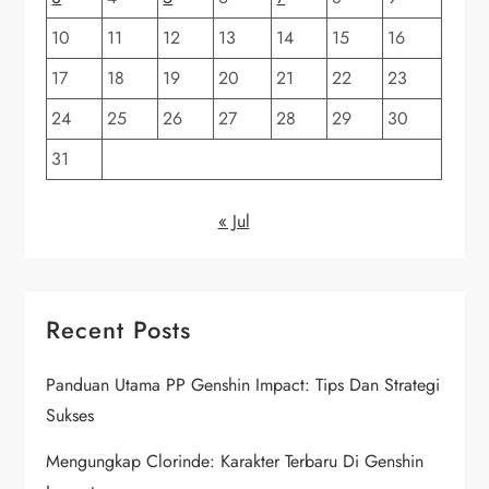
10
11
12
13
14
15
16
17
18
19
20
21
22
23
24
25
26
27
28
29
30
31
« Jul
Recent Posts
Panduan Utama PP Genshin Impact: Tips Dan Strategi
Sukses
Mengungkap Clorinde: Karakter Terbaru Di Genshin