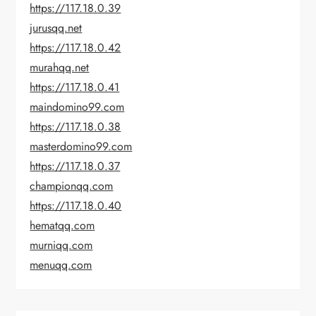
https://117.18.0.39
jurusqq.net
https://117.18.0.42
murahqq.net
https://117.18.0.41
maindomino99.com
https://117.18.0.38
masterdomino99.com
https://117.18.0.37
championqq.com
https://117.18.0.40
hematqq.com
murniqq.com
menuqq.com