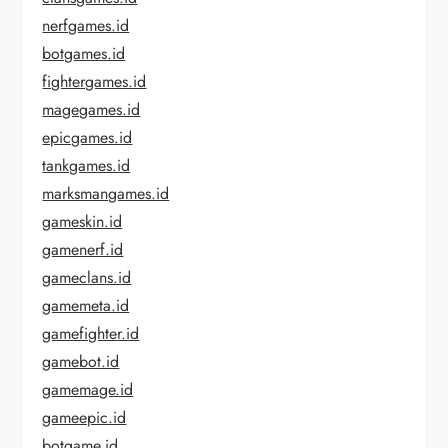
nerfgames.id
botgames.id
fightergames.id
magegames.id
epicgames.id
tankgames.id
marksmangames.id
gameskin.id
gamenerf.id
gameclans.id
gamemeta.id
gamefighter.id
gamebot.id
gamemage.id
gameepic.id
botgame.id