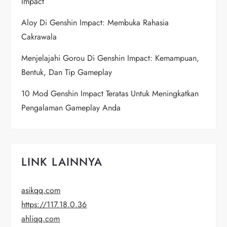
Impact
Aloy Di Genshin Impact: Membuka Rahasia
Cakrawala
Menjelajahi Gorou Di Genshin Impact: Kemampuan,
Bentuk, Dan Tip Gameplay
10 Mod Genshin Impact Teratas Untuk Meningkatkan
Pengalaman Gameplay Anda
LINK LAINNYA
asikqq.com
https://117.18.0.36
ahliqq.com