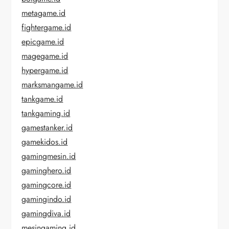
metagame.id
fightergame.id
epicgame.id
magegame.id
hypergame.id
marksmangame.id
tankgame.id
tankgaming.id
gamestanker.id
gamekidos.id
gamingmesin.id
gaminghero.id
gamingcore.id
gamingindo.id
gamingdiva.id
mesingaming.id