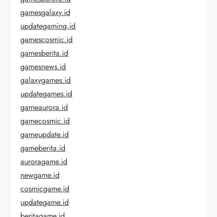
gamesgalaxy.id
updategaming.id
gamescosmic.id
gamesberita.id
gamesnews.id
galaxygames.id
updategames.id
gameaurora.id
gamecosmic.id
gameupdate.id
gameberita.id
auroragame.id
newgame.id
cosmicgame.id
updategame.id
beritagame.id