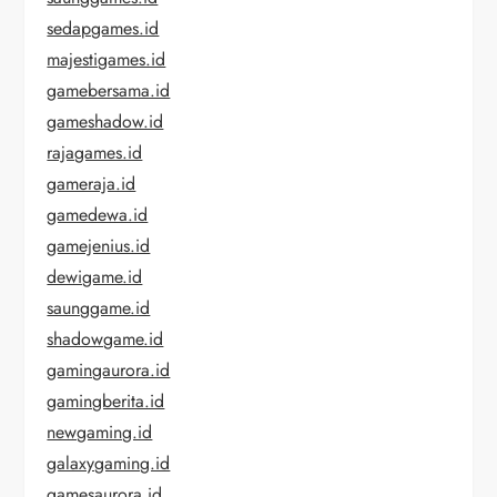
sedapgames.id
majestigames.id
gamebersama.id
gameshadow.id
rajagames.id
gameraja.id
gamedewa.id
gamejenius.id
dewigame.id
saunggame.id
shadowgame.id
gamingaurora.id
gamingberita.id
newgaming.id
galaxygaming.id
gamesaurora.id