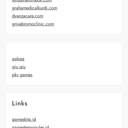
grahamedicalkurdi.com
dyanzacare.com
griyabromoclinic.com
asikqq
qiu qiu
pkv games
Links
gameskita.id
gamesterpopuler.id