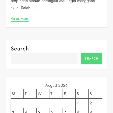
berpindah-pindah perangkat atau ingin mengganti
akun. Salah […]
Read More
Search
SEARCH
August 2026
M
T
W
T
F
S
S
1
2
3
4
5
6
7
8
9