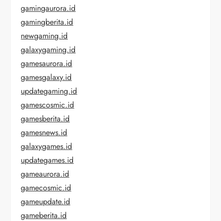
gamingaurora.id
gamingberita.id
newgaming.id
galaxygaming.id
gamesaurora.id
gamesgalaxy.id
updategaming.id
gamescosmic.id
gamesberita.id
gamesnews.id
galaxygames.id
updategames.id
gameaurora.id
gamecosmic.id
gameupdate.id
gameberita.id