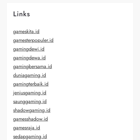
Links
gameskita.id
gamesterpopuler.id
gamingdewi.id
gamingdewa.id
gamingbersama.id
duniagaming.id
gamingterbaik.id
jeniusgaming.id
saunggaming.id
shadowgaming.id
gamesshadow.id
gamesraja.id
sedapgaming.id