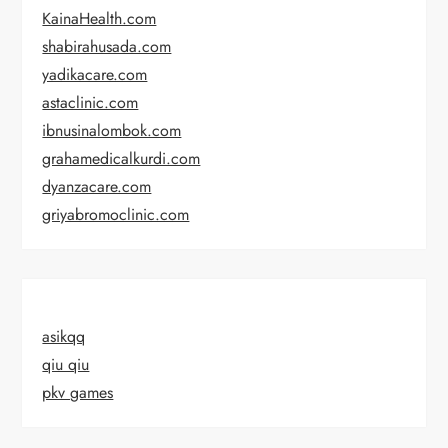
KainaHealth.com
shabirahusada.com
yadikacare.com
astaclinic.com
ibnusinalombok.com
grahamedicalkurdi.com
dyanzacare.com
griyabromoclinic.com
asikqq
qiu qiu
pkv games