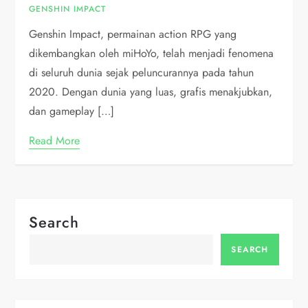
GENSHIN IMPACT
Genshin Impact, permainan action RPG yang
dikembangkan oleh miHoYo, telah menjadi fenomena
di seluruh dunia sejak peluncurannya pada tahun
2020. Dengan dunia yang luas, grafis menakjubkan,
dan gameplay […]
Read More
Search
SEARCH