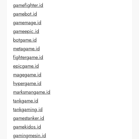
gamefighter.id
gamebot.id
gamemage.id
gameepic.id
botgame.id
metagame.id
fightergame.id
epicgame.id
magegame.id
hypergame.id
marksmangame.id
tankgame.id
tankgaming.id
gamestanker.id
gamekidos.id
gamingmesin.id