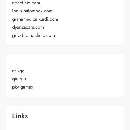
astaclinic.com
ibnusinalombok.com
grahamedicalkurdi.com
dyanzacare.com
griyabromoclinic.com
asikqq
qiu qiu
pkv games
Links