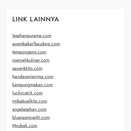
LINK LAINNYA
lesehangurame.com
ayambakar7saudara.com
tempongpns.com
roemahkuliner.com
saoenkkito.com
handayaniprima.com
kampungmakan.com
luckycatck.com
rmbakoelkita.com
angelesehan.com
bluejasminejkt.com
Mrobak.com