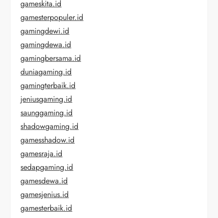
gameskita.id
gamesterpopuler.id
gamingdewi.id
gamingdewa.id
gamingbersama.id
duniagaming.id
gamingterbaik.id
jeniusgaming.id
saunggaming.id
shadowgaming.id
gamesshadow.id
gamesraja.id
sedapgaming.id
gamesdewa.id
gamesjenius.id
gamesterbaik.id