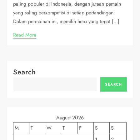
paling populer di Indonesia, dengan jutaan pemain
yang saling berkompetisi di setiap pertandingan.
Dalam permainan ini, memilih hero yang tepat […]
Read More
Search
SEARCH
August 2026
M
T
W
T
F
S
S
1
2