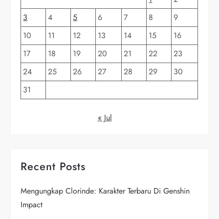
3
4
5
6
7
8
9
10
11
12
13
14
15
16
17
18
19
20
21
22
23
24
25
26
27
28
29
30
31
« Jul
Recent Posts
Mengungkap Clorinde: Karakter Terbaru Di Genshin
Impact