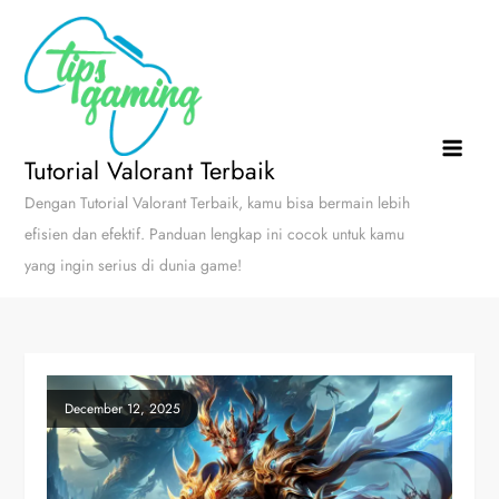
Skip
to
content
Tutorial Valorant Terbaik
Dengan Tutorial Valorant Terbaik, kamu bisa bermain lebih
efisien dan efektif. Panduan lengkap ini cocok untuk kamu
yang ingin serius di dunia game!
December 12, 2025