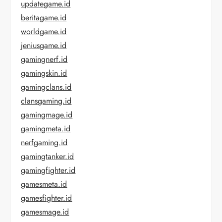
updategame.id
beritagame.id
worldgame.id
jeniusgame.id
gamingnerf.id
gamingskin.id
gamingclans.id
clansgaming.id
gamingmage.id
gamingmeta.id
nerfgaming.id
gamingtanker.id
gamingfighter.id
gamesmeta.id
gamesfighter.id
gamesmage.id