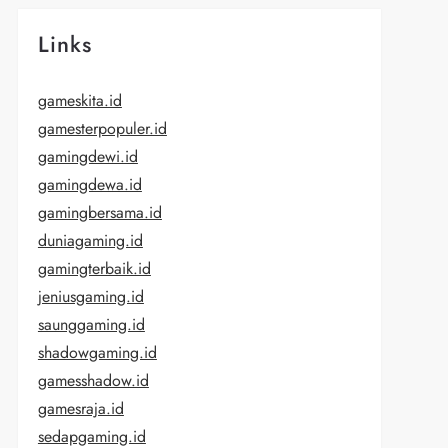
Links
gameskita.id
gamesterpopuler.id
gamingdewi.id
gamingdewa.id
gamingbersama.id
duniagaming.id
gamingterbaik.id
jeniusgaming.id
saunggaming.id
shadowgaming.id
gamesshadow.id
gamesraja.id
sedapgaming.id