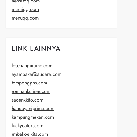
hematqq.com
murniqq.com
menuqq.com
LINK LAINNYA
lesehangurame.com
ayambakar7saudara.com
tempongpns.com
roemahkuliner.com
saoenkkito.com
handayaniprima.com
kampungmakan.com
luckycatck.com
rmbakoelkita.com