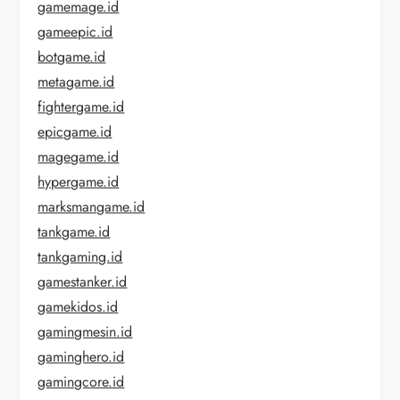
gamemage.id
gameepic.id
botgame.id
metagame.id
fightergame.id
epicgame.id
magegame.id
hypergame.id
marksmangame.id
tankgame.id
tankgaming.id
gamestanker.id
gamekidos.id
gamingmesin.id
gaminghero.id
gamingcore.id