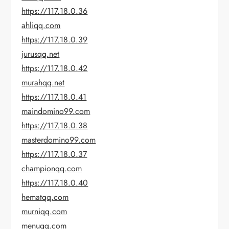
https://117.18.0.36
ahliqq.com
https://117.18.0.39
jurusqq.net
https://117.18.0.42
murahqq.net
https://117.18.0.41
maindomino99.com
https://117.18.0.38
masterdomino99.com
https://117.18.0.37
championqq.com
https://117.18.0.40
hematqq.com
murniqq.com
menuqq.com