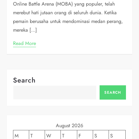
Online Battle Arena (MOBA) yang populer, telah
merebut hati jutaan orang di seluruh dunia. Ketika
pemain berusaha untuk mendominasi medan perang,
mereka […]
Read More
Search
SEARCH
August 2026
M
T
W
T
F
S
S