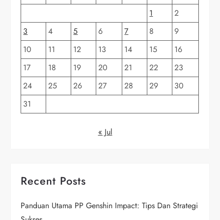
1
2
3
4
5
6
7
8
9
10
11
12
13
14
15
16
17
18
19
20
21
22
23
24
25
26
27
28
29
30
31
« Jul
Recent Posts
Panduan Utama PP Genshin Impact: Tips Dan Strategi
Sukses