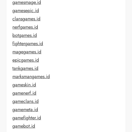
gamesmage.id
gamesepic.id
clansgames.id
nerfgames.id
botgames.id
fightergames.id
magegames.id
epicgames.id
tankgames.id
marksmangames.id
gameskin.id
gamenerf.id
gameclans.id
gamemeta.id
gamefighter.id
gamebot.id