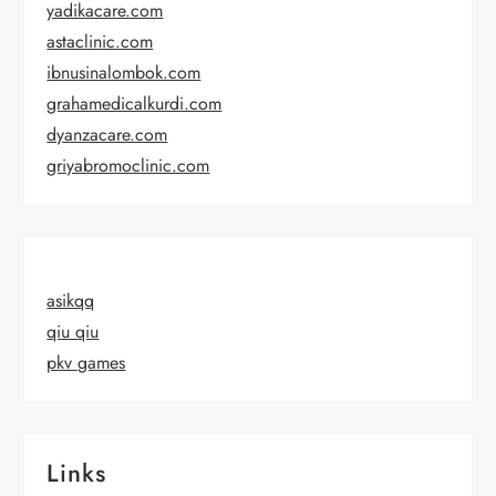
yadikacare.com
astaclinic.com
ibnusinalombok.com
grahamedicalkurdi.com
dyanzacare.com
griyabromoclinic.com
asikqq
qiu qiu
pkv games
Links