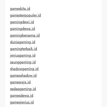
gameskita.id
gamesterpopuler.id
gamingdewi.id
gamingdewa.id
gamingbersama.id
duniagaming.id
gamingterbaik.id
jeniusgaming.id
saunggaming.id
shadowgaming.id
gamesshadow.id
gamesraja.id
sedapgaming.id
gamesdewa.id
gamesjenius.id