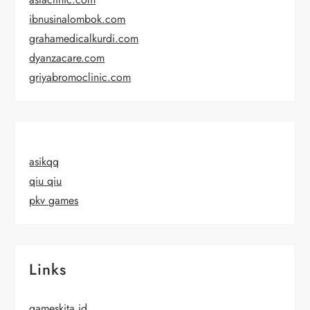
ibnusinalombok.com
grahamedicalkurdi.com
dyanzacare.com
griyabromoclinic.com
asikqq
qiu qiu
pkv games
Links
gameskita.id