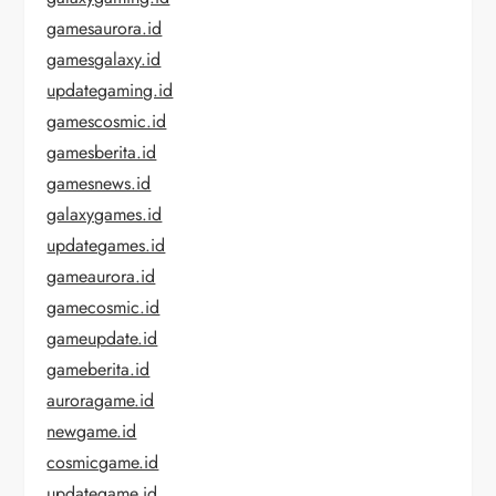
gamesaurora.id
gamesgalaxy.id
updategaming.id
gamescosmic.id
gamesberita.id
gamesnews.id
galaxygames.id
updategames.id
gameaurora.id
gamecosmic.id
gameupdate.id
gameberita.id
auroragame.id
newgame.id
cosmicgame.id
updategame.id