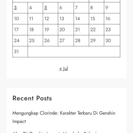
3
4
5
6
7
8
9
10
11
12
13
14
15
16
17
18
19
20
21
22
23
24
25
26
27
28
29
30
31
« Jul
Recent Posts
Mengungkap Clorinde: Karakter Terbaru Di Genshin
Impact