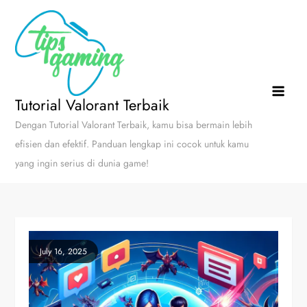
Skip
to
content
Tutorial Valorant Terbaik
Dengan Tutorial Valorant Terbaik, kamu bisa bermain lebih
efisien dan efektif. Panduan lengkap ini cocok untuk kamu
yang ingin serius di dunia game!
July 16, 2025