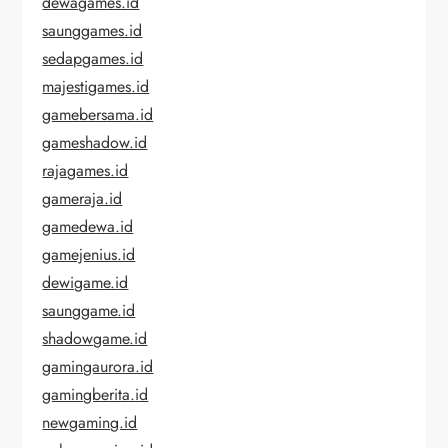
dewagames.id
saunggames.id
sedapgames.id
majestigames.id
gamebersama.id
gameshadow.id
rajagames.id
gameraja.id
gamedewa.id
gamejenius.id
dewigame.id
saunggame.id
shadowgame.id
gamingaurora.id
gamingberita.id
newgaming.id