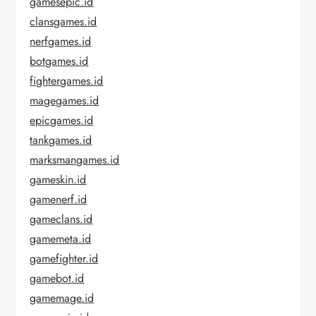
gamesepic.id
clansgames.id
nerfgames.id
botgames.id
fightergames.id
magegames.id
epicgames.id
tankgames.id
marksmangames.id
gameskin.id
gamenerf.id
gameclans.id
gamemeta.id
gamefighter.id
gamebot.id
gamemage.id