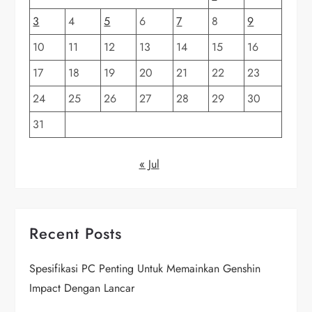
3
4
5
6
7
8
9
10
11
12
13
14
15
16
17
18
19
20
21
22
23
24
25
26
27
28
29
30
31
« Jul
Recent Posts
Spesifikasi PC Penting Untuk Memainkan Genshin
Impact Dengan Lancar