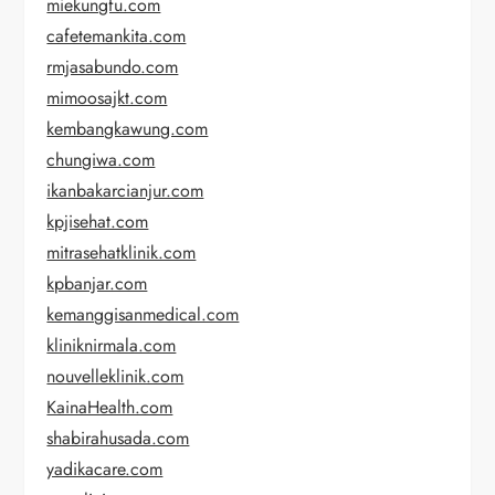
miekungfu.com
cafetemankita.com
rmjasabundo.com
mimoosajkt.com
kembangkawung.com
chungiwa.com
ikanbakarcianjur.com
kpjisehat.com
mitrasehatklinik.com
kpbanjar.com
kemanggisanmedical.com
kliniknirmala.com
nouvelleklinik.com
KainaHealth.com
shabirahusada.com
yadikacare.com