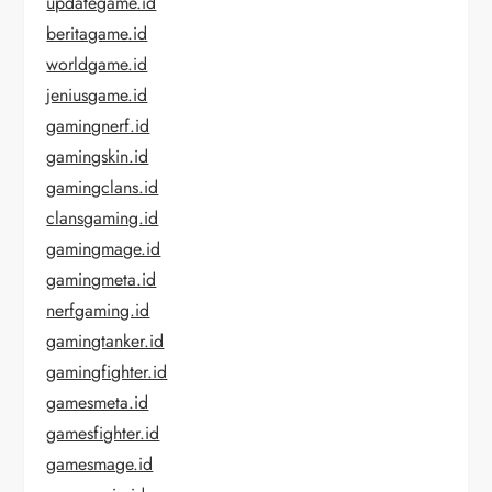
updategame.id
beritagame.id
worldgame.id
jeniusgame.id
gamingnerf.id
gamingskin.id
gamingclans.id
clansgaming.id
gamingmage.id
gamingmeta.id
nerfgaming.id
gamingtanker.id
gamingfighter.id
gamesmeta.id
gamesfighter.id
gamesmage.id