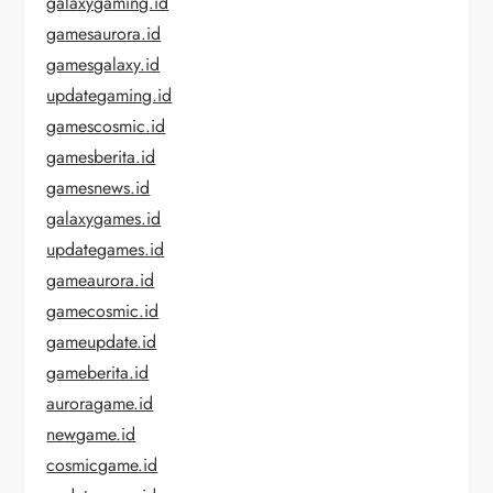
galaxygaming.id
gamesaurora.id
gamesgalaxy.id
updategaming.id
gamescosmic.id
gamesberita.id
gamesnews.id
galaxygames.id
updategames.id
gameaurora.id
gamecosmic.id
gameupdate.id
gameberita.id
auroragame.id
newgame.id
cosmicgame.id