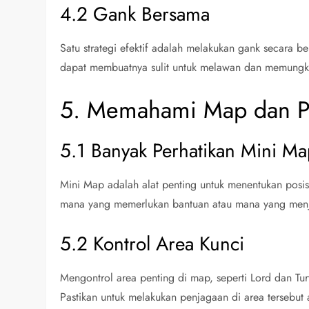
4.2 Gank Bersama
Satu strategi efektif adalah melakukan gank secara
dapat membuatnya sulit untuk melawan dan memungk
5. Memahami Map dan P
5.1 Banyak Perhatikan Mini M
Mini Map adalah alat penting untuk menentukan posis
mana yang memerlukan bantuan atau mana yang men
5.2 Kontrol Area Kunci
Mengontrol area penting di map, seperti Lord dan Tu
Pastikan untuk melakukan penjagaan di area tersebu