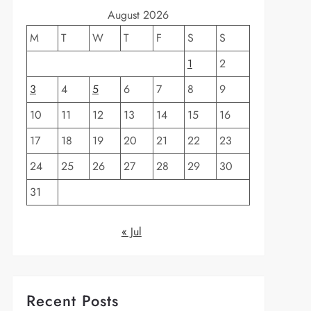
August 2026
M
T
W
T
F
S
S
1
2
3
4
5
6
7
8
9
10
11
12
13
14
15
16
17
18
19
20
21
22
23
24
25
26
27
28
29
30
31
« Jul
Recent Posts