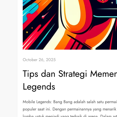
October 26, 2025
Tips dan Strategi Meme
Legends
Mobile Legends: Bang Bang adalah salah satu permai
populer saat ini. Dengan permainannya yang menarik
lomba untuk menjadi yang terbaik di arena. Dalam arti