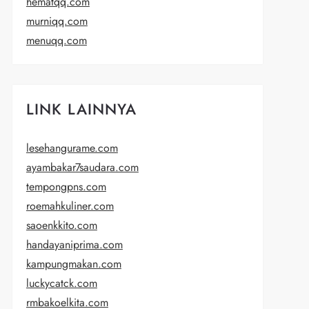
hematqq.com
murniqq.com
menuqq.com
LINK LAINNYA
lesehangurame.com
ayambakar7saudara.com
tempongpns.com
roemahkuliner.com
saoenkkito.com
handayaniprima.com
kampungmakan.com
luckycatck.com
rmbakoelkita.com