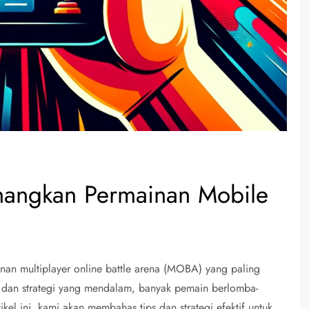
nangkan Permainan Mobile
nan multiplayer online battle arena (MOBA) yang paling
 dan strategi yang mendalam, banyak pemain berlomba-
kel ini, kami akan membahas tips dan strategi efektif untuk