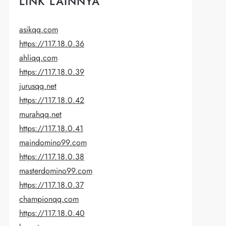
LINK LAINNYA
asikqq.com
https://117.18.0.36
ahliqq.com
https://117.18.0.39
jurusqq.net
https://117.18.0.42
murahqq.net
https://117.18.0.41
maindomino99.com
https://117.18.0.38
masterdomino99.com
https://117.18.0.37
championqq.com
https://117.18.0.40