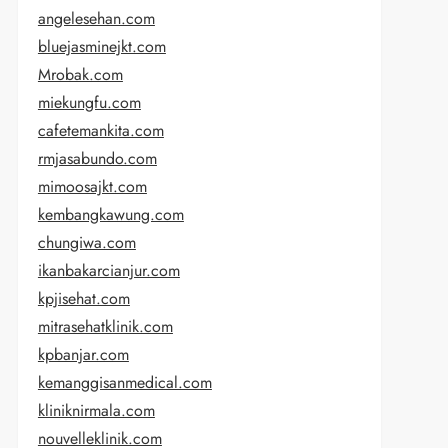
angelesehan.com
bluejasminejkt.com
Mrobak.com
miekungfu.com
cafetemankita.com
rmjasabundo.com
mimoosajkt.com
kembangkawung.com
chungiwa.com
ikanbakarcianjur.com
kpjisehat.com
mitrasehatklinik.com
kpbanjar.com
kemanggisanmedical.com
kliniknirmala.com
nouvelleklinik.com