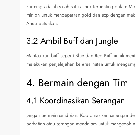
Farming adalah salah satu aspek terpenting dalam M
minion untuk mendapatkan gold dan exp dengan maks
Anda butuhkan.
3.2 Ambil Buff dan Jungle
Manfaatkan buff seperti Blue dan Red Buff untuk me
melakukan penjelajahan ke area hutan untuk mengum
4. Bermain dengan Tim
4.1 Koordinasikan Serangan
Jangan bermain sendirian. Koordinasikan serangan de
perhatian atau serangan mendalam untuk mengecoh 