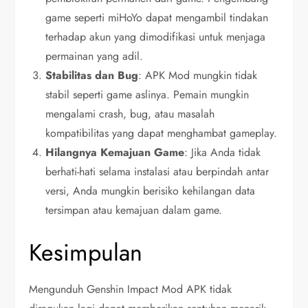
game seperti miHoYo dapat mengambil tindakan
terhadap akun yang dimodifikasi untuk menjaga
permainan yang adil.
Stabilitas dan Bug
: APK Mod mungkin tidak
stabil seperti game aslinya. Pemain mungkin
mengalami crash, bug, atau masalah
kompatibilitas yang dapat menghambat gameplay.
Hilangnya Kemajuan Game
: Jika Anda tidak
berhati-hati selama instalasi atau berpindah antar
versi, Anda mungkin berisiko kehilangan data
tersimpan atau kemajuan dalam game.
Kesimpulan
Mengunduh Genshin Impact Mod APK tidak