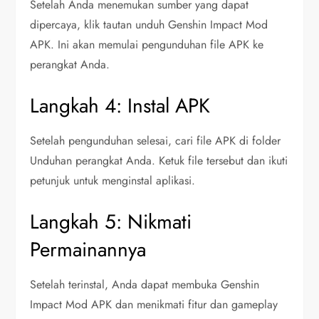
Setelah Anda menemukan sumber yang dapat
dipercaya, klik tautan unduh Genshin Impact Mod
APK. Ini akan memulai pengunduhan file APK ke
perangkat Anda.
Langkah 4: Instal APK
Setelah pengunduhan selesai, cari file APK di folder
Unduhan perangkat Anda. Ketuk file tersebut dan ikuti
petunjuk untuk menginstal aplikasi.
Langkah 5: Nikmati
Permainannya
Setelah terinstal, Anda dapat membuka Genshin
Impact Mod APK dan menikmati fitur dan gameplay