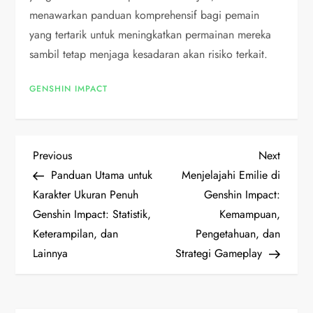
menawarkan panduan komprehensif bagi pemain
yang tertarik untuk meningkatkan permainan mereka
sambil tetap menjaga kesadaran akan risiko terkait.
GENSHIN IMPACT
P
Previous
Next
Previous
Next
Post
Post
Panduan Utama untuk
Menjelajahi Emilie di
o
Karakter Ukuran Penuh
Genshin Impact:
Genshin Impact: Statistik,
Kemampuan,
s
Keterampilan, dan
Pengetahuan, dan
t
Lainnya
Strategi Gameplay
n