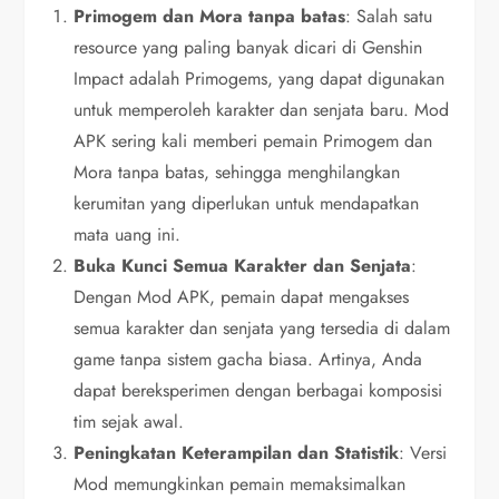
Primogem dan Mora tanpa batas
: Salah satu
resource yang paling banyak dicari di Genshin
Impact adalah Primogems, yang dapat digunakan
untuk memperoleh karakter dan senjata baru. Mod
APK sering kali memberi pemain Primogem dan
Mora tanpa batas, sehingga menghilangkan
kerumitan yang diperlukan untuk mendapatkan
mata uang ini.
Buka Kunci Semua Karakter dan Senjata
:
Dengan Mod APK, pemain dapat mengakses
semua karakter dan senjata yang tersedia di dalam
game tanpa sistem gacha biasa. Artinya, Anda
dapat bereksperimen dengan berbagai komposisi
tim sejak awal.
Peningkatan Keterampilan dan Statistik
: Versi
Mod memungkinkan pemain memaksimalkan