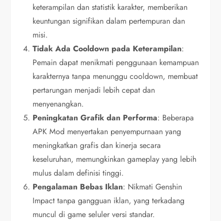
keterampilan dan statistik karakter, memberikan
keuntungan signifikan dalam pertempuran dan
misi.
Tidak Ada Cooldown pada Keterampilan
:
Pemain dapat menikmati penggunaan kemampuan
karakternya tanpa menunggu cooldown, membuat
pertarungan menjadi lebih cepat dan
menyenangkan.
Peningkatan Grafik dan Performa
: Beberapa
APK Mod menyertakan penyempurnaan yang
meningkatkan grafis dan kinerja secara
keseluruhan, memungkinkan gameplay yang lebih
mulus dalam definisi tinggi.
Pengalaman Bebas Iklan
: Nikmati Genshin
Impact tanpa gangguan iklan, yang terkadang
muncul di game seluler versi standar.