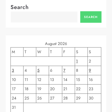
a
Search
v
SEARCH
i
g
August 2026
a
M
T
W
T
F
S
S
t
1
2
3
4
5
6
7
8
9
i
10
11
12
13
14
15
16
o
17
18
19
20
21
22
23
n
24
25
26
27
28
29
30
31