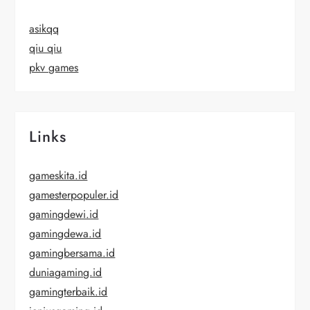
asikqq
qiu qiu
pkv games
Links
gameskita.id
gamesterpopuler.id
gamingdewi.id
gamingdewa.id
gamingbersama.id
duniagaming.id
gamingterbaik.id