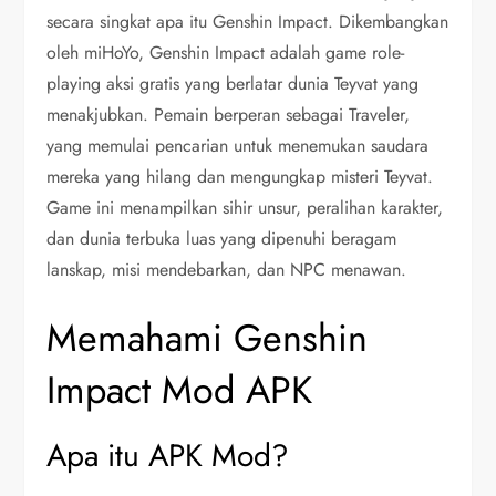
secara singkat apa itu Genshin Impact. Dikembangkan
oleh miHoYo, Genshin Impact adalah game role-
playing aksi gratis yang berlatar dunia Teyvat yang
menakjubkan. Pemain berperan sebagai Traveler,
yang memulai pencarian untuk menemukan saudara
mereka yang hilang dan mengungkap misteri Teyvat.
Game ini menampilkan sihir unsur, peralihan karakter,
dan dunia terbuka luas yang dipenuhi beragam
lanskap, misi mendebarkan, dan NPC menawan.
Memahami Genshin
Impact Mod APK
Apa itu APK Mod?