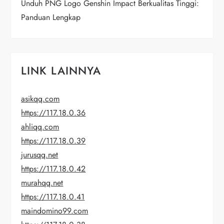
Unduh PNG Logo Genshin Impact Berkualitas Tinggi:
Panduan Lengkap
LINK LAINNYA
asikqq.com
https://117.18.0.36
ahliqq.com
https://117.18.0.39
jurusqq.net
https://117.18.0.42
murahqq.net
https://117.18.0.41
maindomino99.com