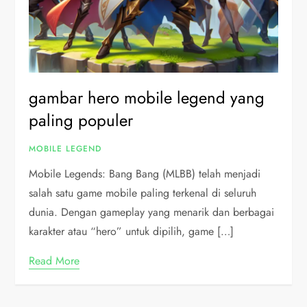
gambar hero mobile legend yang
paling populer
MOBILE LEGEND
Mobile Legends: Bang Bang (MLBB) telah menjadi
salah satu game mobile paling terkenal di seluruh
dunia. Dengan gameplay yang menarik dan berbagai
karakter atau “hero” untuk dipilih, game […]
Read More