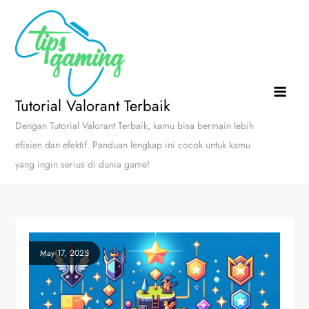
Skip
to
content
Tutorial Valorant Terbaik
Dengan Tutorial Valorant Terbaik, kamu bisa bermain lebih
efisien dan efektif. Panduan lengkap ini cocok untuk kamu
yang ingin serius di dunia game!
May 17, 2025