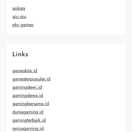
asikqq
qiu qiu
pkv games
Links
gameskita.id
gamesterpopuler.id
gamingdewi.id
gamingdewa.id
gamingbersama.id
duniagaming.id
gamingterbaik.id
jeniusgaming.id