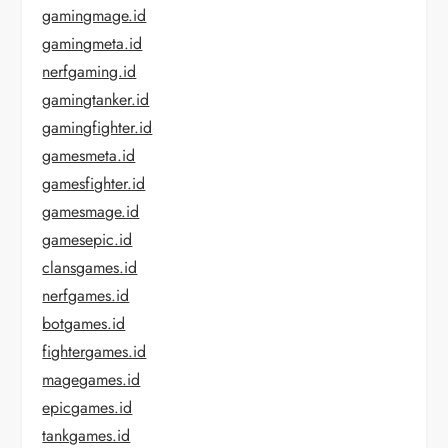
gamingmage.id
gamingmeta.id
nerfgaming.id
gamingtanker.id
gamingfighter.id
gamesmeta.id
gamesfighter.id
gamesmage.id
gamesepic.id
clansgames.id
nerfgames.id
botgames.id
fightergames.id
magegames.id
epicgames.id
tankgames.id