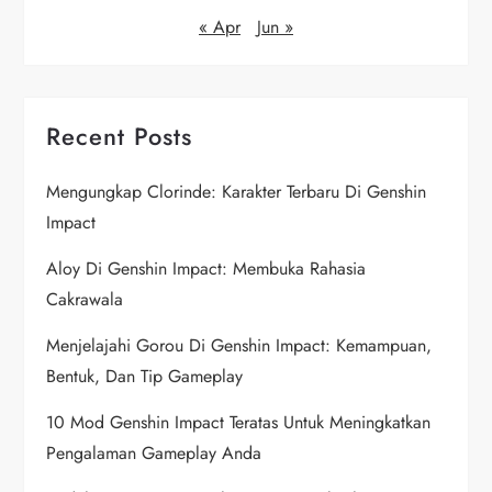
« Apr
Jun »
Recent Posts
Mengungkap Clorinde: Karakter Terbaru Di Genshin
Impact
Aloy Di Genshin Impact: Membuka Rahasia
Cakrawala
Menjelajahi Gorou Di Genshin Impact: Kemampuan,
Bentuk, Dan Tip Gameplay
10 Mod Genshin Impact Teratas Untuk Meningkatkan
Pengalaman Gameplay Anda