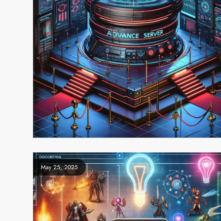
May 25, 2025