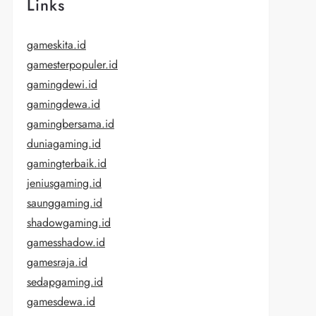
Links
gameskita.id
gamesterpopuler.id
gamingdewi.id
gamingdewa.id
gamingbersama.id
duniagaming.id
gamingterbaik.id
jeniusgaming.id
saunggaming.id
shadowgaming.id
gamesshadow.id
gamesraja.id
sedapgaming.id
gamesdewa.id