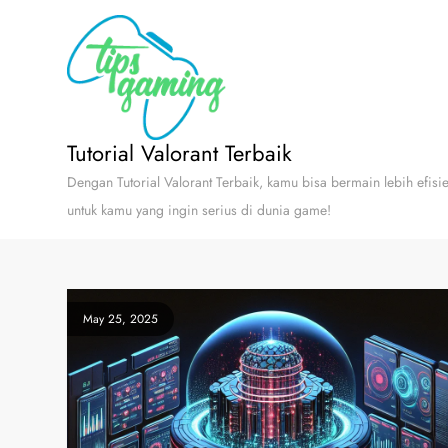
Skip
to
content
Tutorial Valorant Terbaik
Dengan Tutorial Valorant Terbaik, kamu bisa bermain lebih efisi
untuk kamu yang ingin serius di dunia game!
May 25, 2025