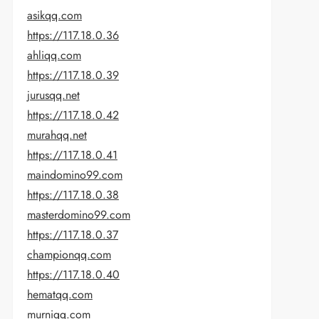
asikqq.com
https://117.18.0.36
ahliqq.com
https://117.18.0.39
jurusqq.net
https://117.18.0.42
murahqq.net
https://117.18.0.41
maindomino99.com
https://117.18.0.38
masterdomino99.com
https://117.18.0.37
championqq.com
https://117.18.0.40
hematqq.com
murniqq.com