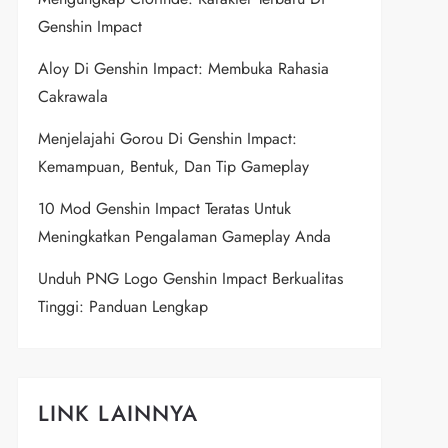
Genshin Impact
Aloy Di Genshin Impact: Membuka Rahasia
Cakrawala
Menjelajahi Gorou Di Genshin Impact:
Kemampuan, Bentuk, Dan Tip Gameplay
10 Mod Genshin Impact Teratas Untuk
Meningkatkan Pengalaman Gameplay Anda
Unduh PNG Logo Genshin Impact Berkualitas
Tinggi: Panduan Lengkap
LINK LAINNYA