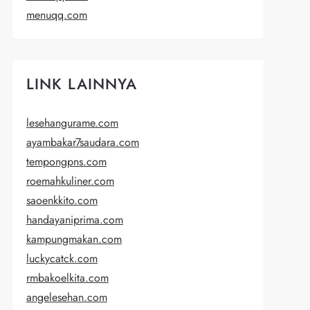
menuqq.com
LINK LAINNYA
lesehangurame.com
ayambakar7saudara.com
tempongpns.com
roemahkuliner.com
saoenkkito.com
handayaniprima.com
kampungmakan.com
luckycatck.com
rmbakoelkita.com
angelesehan.com