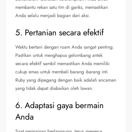
membantu rekan satu tim di ganks, memastikan
Anda selalu menjadi bagian dari aksi.
5. Pertanian secara efektif
Waktu bertani dengan roam Anda sangat penting.
Pastikan untuk menghapus gelombang antek
secara efektif sambil memastikan Anda memiliki
cukup emas untuk membeli barang -barang inti.
Ruby yang dipegang dengan baik adalah ancaman
yang tidak dapat diabaikan oleh lawan.
6. Adaptasi gaya bermain
Anda
Saat permainan berlangsung, terus -menerus