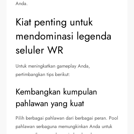
Anda.
Kiat penting untuk
mendominasi legenda
seluler WR
Untuk meningkatkan gameplay Anda,
pertimbangkan tips berikut:
Kembangkan kumpulan
pahlawan yang kuat
Pilih berbagai pahlawan dari berbagai peran. Pool
pahlawan serbaguna memungkinkan Anda untuk