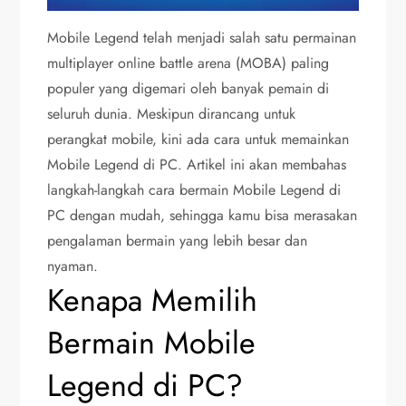
Mobile Legend telah menjadi salah satu permainan
multiplayer online battle arena (MOBA) paling
populer yang digemari oleh banyak pemain di
seluruh dunia. Meskipun dirancang untuk
perangkat mobile, kini ada cara untuk memainkan
Mobile Legend di PC. Artikel ini akan membahas
langkah-langkah cara bermain Mobile Legend di
PC dengan mudah, sehingga kamu bisa merasakan
pengalaman bermain yang lebih besar dan
nyaman.
Kenapa Memilih
Bermain Mobile
Legend di PC?