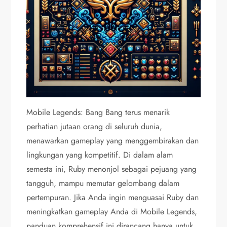
Mobile Legends: Bang Bang terus menarik
perhatian jutaan orang di seluruh dunia,
menawarkan gameplay yang menggembirakan dan
lingkungan yang kompetitif. Di dalam alam
semesta ini, Ruby menonjol sebagai pejuang yang
tangguh, mampu memutar gelombang dalam
pertempuran. Jika Anda ingin menguasai Ruby dan
meningkatkan gameplay Anda di Mobile Legends,
panduan komprehensif ini dirancang hanya untuk