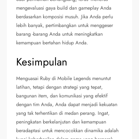
mengevaluasi gaya build dan gameplay Anda
berdasarkan komposisi musuh. Jika Anda perlu
lebih banyak, pertimbangkan untuk menggeser
barang -barang Anda untuk meningkatkan
kemampuan bertahan hidup Anda.
Kesimpulan
Menguasai Ruby di Mobile Legends menuntut
latihan, tetapi dengan strategi yang tepat,
bangunan item, dan komunikasi yang efektif
dengan tim Anda, Anda dapat menjadi kekuatan
yang tak terhentikan di medan perang. Ingat,
peningkatan berkelanjutan dan kemampuan
beradaptasi untuk mencocokkan dinamika adalah