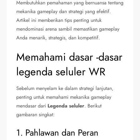
Membutuhkan pemahaman yang bernuansa tentang
mekanika gameplay dan strategi yang efektif.
Artikel ini memberikan tips penting untuk
mendominasi arena sambil memastikan gameplay
Anda menarik, strategis, dan kompetitif.
Memahami dasar -dasar
legenda seluler WR
Sebelum menyelam ke dalam strategi lanjutan,
penting untuk memahami mekanika gameplay
mendasar dari
Legenda seluler
. Berikut
gambaran singkat:
1. Pahlawan dan Peran