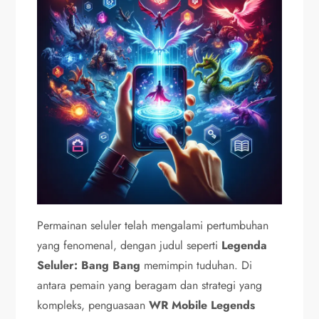
Permainan seluler telah mengalami pertumbuhan
yang fenomenal, dengan judul seperti
Legenda
Seluler: Bang Bang
memimpin tuduhan. Di
antara pemain yang beragam dan strategi yang
kompleks, penguasaan
WR Mobile Legends