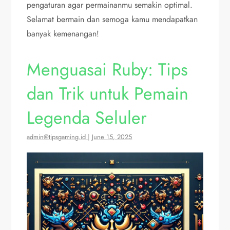
pengaturan agar permainanmu semakin optimal.
Selamat bermain dan semoga kamu mendapatkan
banyak kemenangan!
Menguasai Ruby: Tips
dan Trik untuk Pemain
Legenda Seluler
admin@tipsgaming.id
|
June 15, 2025