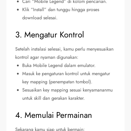
Cari “Mobile Legend” di kolom pencarian.
Klik “Install” dan tunggu hingga proses
download selesai.
3. Mengatur Kontrol
Setelah instalasi selesai, kamu perlu menyesuaikan
kontrol agar nyaman digunakan:
Buka Mobile Legend dalam emulator.
Masuk ke pengaturan kontrol untuk mengatur
key mapping (penempatan tombol).
Sesuaikan key mapping sesuai kenyamananmu
untuk skill dan gerakan karakter.
4. Memulai Permainan
Sekarang kamu siap untuk bermain: