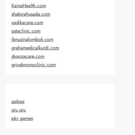
KainaHealth.com
shabirahusada.com
yadikacare.com
astaclinic.com
ibnusinalombok.com
grahamedicalkurdi.com
dyanzacare.com
griyabromoclinic.com
asikqq
qiu qiu
pkv games