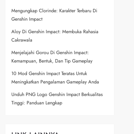
Mengungkap Clorinde: Karakter Terbaru Di
Genshin Impact
Aloy Di Genshin Impact: Membuka Rahasia
Cakrawala
Menjelajahi Gorou Di Genshin Impact:
Kemampuan, Bentuk, Dan Tip Gameplay
10 Mod Genshin Impact Teratas Untuk
Meningkatkan Pengalaman Gameplay Anda
Unduh PNG Logo Genshin Impact Berkualitas
Tinggi: Panduan Lengkap