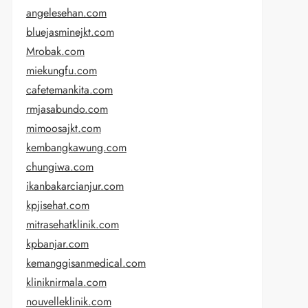
angelesehan.com
bluejasminejkt.com
Mrobak.com
miekungfu.com
cafetemankita.com
rmjasabundo.com
mimoosajkt.com
kembangkawung.com
chungiwa.com
ikanbakarcianjur.com
kpjisehat.com
mitrasehatklinik.com
kpbanjar.com
kemanggisanmedical.com
kliniknirmala.com
nouvelleklinik.com