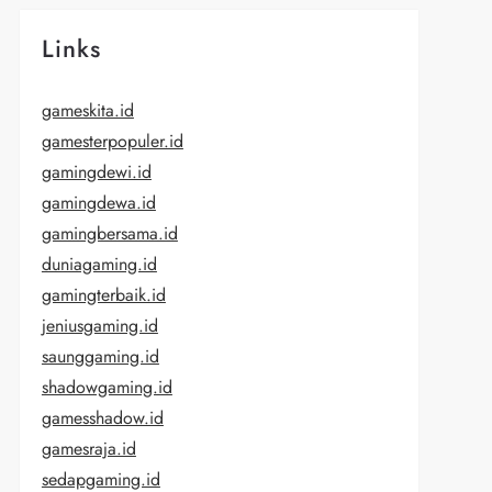
Links
gameskita.id
gamesterpopuler.id
gamingdewi.id
gamingdewa.id
gamingbersama.id
duniagaming.id
gamingterbaik.id
jeniusgaming.id
saunggaming.id
shadowgaming.id
gamesshadow.id
gamesraja.id
sedapgaming.id